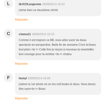
L
l&#039;angevine
28/08/2014 16:33
j'aime bien ce deuxième cliché
Répondre
C
chatou11
28/08/2014 16:33
Comme il est mignon ce BB, vous allez avoir du beau
spectacle en perspective. Belle fin de semaine Cricri et bises
tout plein.<br /> Cette fois je reçois à nouveau ta newsletter..
bon courage pour la rentrée.<br /> chatou
Répondre
F
fannyl
28/08/2014 16:06
j'adore la 1er photo où on les voit toutes le deux. Vous devez
être ravis<br /> Bises
Répondre