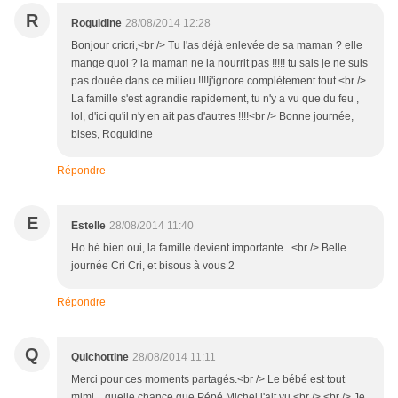
R
Roguidine
28/08/2014 12:28
Bonjour cricri,<br /> Tu l'as déjà enlevée de sa maman ? elle
mange quoi ? la maman ne la nourrit pas !!!!! tu sais je ne suis
pas douée dans ce milieu !!!!j'ignore complètement tout.<br />
La famille s'est agrandie rapidement, tu n'y a vu que du feu ,
lol, d'ici qu'il n'y en ait pas d'autres !!!!<br /> Bonne journée,
bises, Roguidine
Répondre
E
Estelle
28/08/2014 11:40
Ho hé bien oui, la famille devient importante ..<br /> Belle
journée Cri Cri, et bisous à vous 2
Répondre
Q
Quichottine
28/08/2014 11:11
Merci pour ces moments partagés.<br /> Le bébé est tout
mimi... quelle chance que Pépé Michel l'ait vu.<br /> <br /> Je