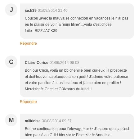
J
jack39
01/09/2014 21:40
Coucou ,avec la mauvaise connexion en vacances je n'ai pas
eu le plaisir de voir la "mini fifine" ...voila c'est chose
faite...BIZZ.JACK39
Répondre
C
Claire-Cerise
01/09/2014 08:08
Bonjour Cricri, voilà un bb chenille bien curieux ! Il prospecte
et doit trouver sa planque à son goût ! J'admire votre patience
et votre passion à tous les deux et j'aime bien en profiter !
Merci<br /> Cricri et GBizhous du lundi !
Répondre
M
milkinise
30/08/2014 09:37
Bonne continuation pour l'élevage!<br /> J'espère que ça s'est
bien passé au CHU hier<br /> Bises<br /> Annelise