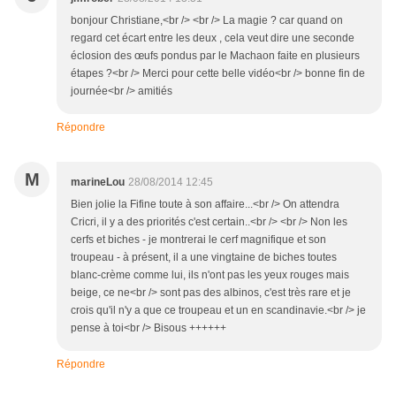
bonjour Christiane,<br /> <br /> La magie ? car quand on
regard cet écart entre les deux , cela veut dire une seconde
éclosion des œufs pondus par le Machaon faite en plusieurs
étapes ?<br /> Merci pour cette belle vidéo<br /> bonne fin de
journée<br /> amitiés
Répondre
M
marineLou
28/08/2014 12:45
Bien jolie la Fifine toute à son affaire...<br /> On attendra
Cricri, il y a des priorités c'est certain..<br /> <br /> Non les
cerfs et biches - je montrerai le cerf magnifique et son
troupeau - à présent, il a une vingtaine de biches toutes
blanc-crème comme lui, ils n'ont pas les yeux rouges mais
beige, ce ne<br /> sont pas des albinos, c'est très rare et je
crois qu'il n'y a que ce troupeau et un en scandinavie.<br /> je
pense à toi<br /> Bisous ++++++
Répondre