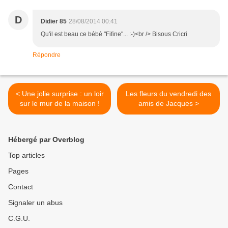
D
Didier 85
28/08/2014 00:41
Qu'il est beau ce bébé "Fifine"... :-)<br /> Bisous Cricri
Répondre
< Une jolie surprise : un loir
Les fleurs du vendredi des
sur le mur de la maison !
amis de Jacques >
Hébergé par Overblog
Top articles
Pages
Contact
Signaler un abus
C.G.U.