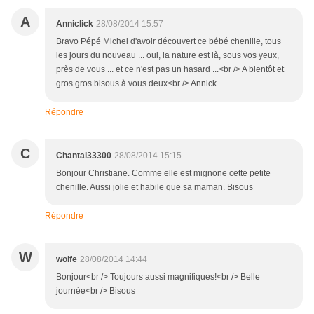
A
Anniclick
28/08/2014 15:57
Bravo Pépé Michel d'avoir découvert ce bébé chenille, tous
les jours du nouveau ... oui, la nature est là, sous vos yeux,
près de vous ... et ce n'est pas un hasard ...<br /> A bientôt et
gros gros bisous à vous deux<br /> Annick
Répondre
C
Chantal33300
28/08/2014 15:15
Bonjour Christiane. Comme elle est mignone cette petite
chenille. Aussi jolie et habile que sa maman. Bisous
Répondre
W
wolfe
28/08/2014 14:44
Bonjour<br /> Toujours aussi magnifiques!<br /> Belle
journée<br /> Bisous