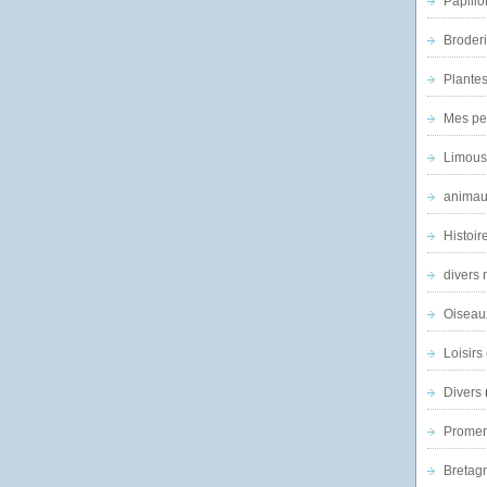
Papillo
Broder
Plantes 
Mes pe
Limous
animau
Histoir
divers 
Oiseau
Loisirs 
Divers
Promen
Bretagn