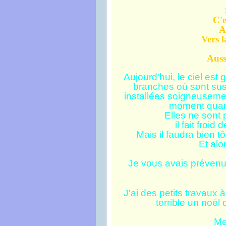
C'e
A
Vers l
Auss
Aujourd'hui, le ciel est
branches où sont sus
installées soigneusemen
moment quand
Elles ne sont
il fait froid
Mais il faudra bien t
Et alors
Je vous avais prévenue
J'ai des petits travaux 
terrible un noël
Me