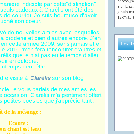
photos, j
anière indicible par cette"distinction"
3 enfants 
seuls cadeaux à Clarélis ont été des
je suis re
 de courrier. Je suis heureuse d'avoir
12km au s
ouché son coeur.
rouvé de nouvelles amies avec lesquelles
la broderie et bien d'autres encore. J'en
s en cette année 2009, sans jamais être
Les T
ue 2010 m'en fera rencontrer d'autres et
rélis que je n'ai pas eu le temps d'aller
voir en octobre.
intemps peut-être...
dre visite à
Clarélis
sur son blog !
icle, je vous parlais de mes amies les
 occasion, Clarélis m'a gentiment offert
 petites poésies que j'apprécie tant :
it de la mésange :
Ecoute :
n chant est ténu.