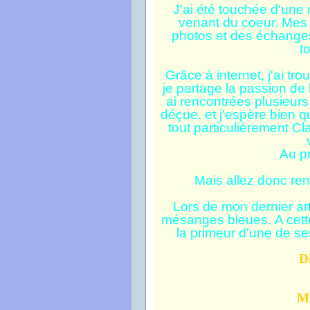
J'ai été touchée d'une m
venant du coeur. Mes 
photos et des échanges
t
Grâce à internet, j'ai t
je partage la passion de 
ai rencontrées plusieur
déçue, et j'espère bien q
tout particulièrement Cla
Au pr
Mais allez donc ren
Lors de mon dernier art
mésanges bleues. A cette
la primeur d'une de ses
D
Mo