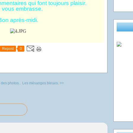
mentaires qui font toujours plaisir.
 vous embrasse.
Bon après-midi.
Repost
0
et des photos...
Les mésanges bleues. >>