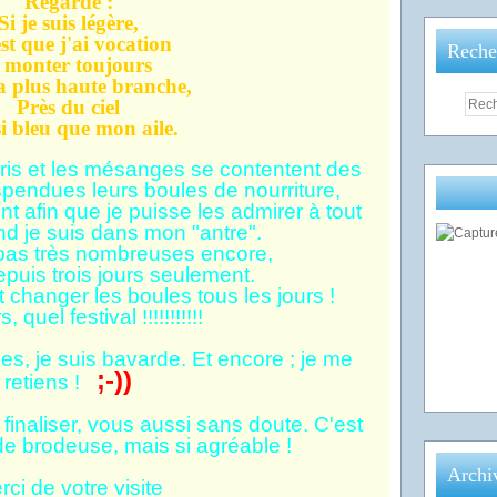
Regarde :
Si je suis légère,
st que j'ai vocation
Reche
 monter toujours
a plus haute branche,
Près du ciel
i bleu que mon aile.
 gris et les mésanges se contentent des
pendues leurs boules de nourriture,
t afin que je puisse les admirer à tout
 je suis dans mon "antre".
 pas très nombreuses encore,
 depuis trois jours seulement.
ôt changer les boules tous les jours !
, quel festival !!!!!!!!!!!
s, je suis bavarde. Et encore ; je me
;-))
retiens !
à finaliser, vous aussi sans doute. C'est
 de brodeuse, mais si agréable !
Archi
rci de votre visite