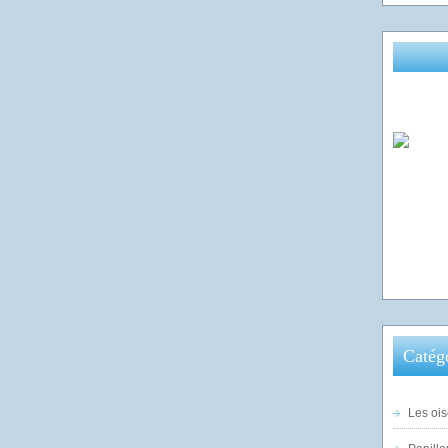
Catég
Les ois