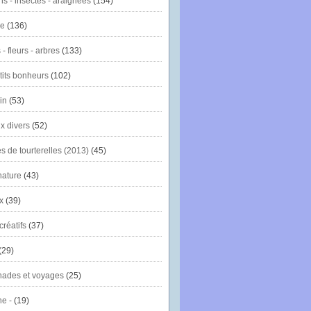
ns - insectes - araignées
(154)
ie
(136)
- fleurs - arbres
(133)
tits bonheurs
(102)
in
(53)
x divers
(52)
es de tourterelles (2013)
(45)
nature
(43)
x
(39)
créatifs
(37)
(29)
ades et voyages
(25)
e -
(19)