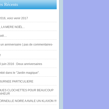
es Récents
016, voici venir 2017
 LA MERE NOËL...
ël....
un anniversaire ( pas de commentaires-
!
0 juin 2016 : Deux anniversaires
bé dans le "Jardin magique".
OURNEE PARTICULIERE
UES CLOCHETTES POUR BEAUCOUP
NHEUR
RNEILLE NOIRE A AVALE UN KLAXON !!!