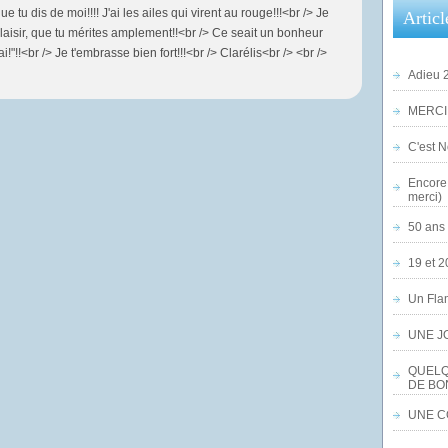
que tu dis de moi!!!! J'ai les ailes qui virent au rouge!!!<br /> Je
Articl
plaisir, que tu mérites amplement!!<br /> Ce seait un bonheur
!"!!<br /> Je t'embrasse bien fort!!!<br /> Clarélis<br /> <br />
Adieu 2
MERCI,
C'est No
Encore 
merci)
50 ans 
19 et 2
Un Flam
UNE J
QUELQ
DE BO
UNE CO