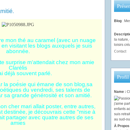
Présen
itié.
Blog
: Mes
Descript
re mon thé au caramel (avec un nuage
la nature
!) en visitant les blogs auxquels je suis
loisirs créa
abonnée.
Contact
e surprise m'attendait chez mon amie
Clarélis
'ai déjà souvent parlé.
Profil
.
r la poésie qui émane de son blog,sa
poétiques du vendredi, ses talents de
Name :
Ch
ar sa grande générosité et son amitié.
n cher mari allait poster, entre autres,
t destinée, je découvrais cette "mise à
fait partager avec quatre autres de ses
amies
À Propos