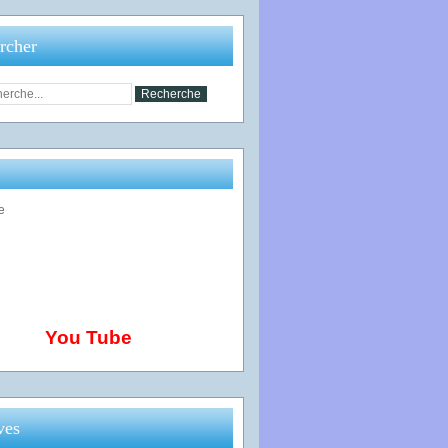
rcher
You Tube
ves