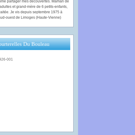
'aime partager mes découvertes. Maman de
adultes et grand-mère de 6 petits-enfants,
traitée. Je vis depuis septembre 1975 à
ud-ouest de Limoges (Haute-Vienne)
ourterelles Du Bouleau