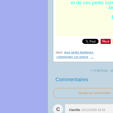
et de ces petits com
Je
dans
mes petits bonheurs
commenter cet article
…
<< Il fait froid... 
Commentaires
Ajouter un commentaire
C
Clarélis
15/12/2009 16:55