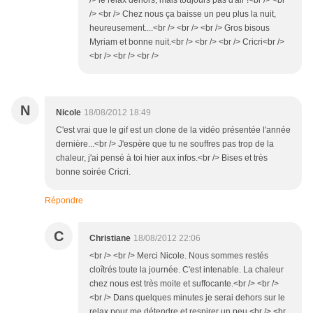
/> le relax dehors, mais toujours pas d'air !<br /> <br
/> <br /> Chez nous ça baisse un peu plus la nuit,
heureusement....<br /> <br /> <br /> Gros bisous
Myriam et bonne nuit.<br /> <br /> <br /> Cricri<br />
<br /> <br /> <br />
N
Nicole
18/08/2012 18:49
C'est vrai que le gif est un clone de la vidéo présentée l'année
dernière...<br /> J'espère que tu ne souffres pas trop de la
chaleur, j'ai pensé à toi hier aux infos.<br /> Bises et très
bonne soirée Cricri.
Répondre
C
Christiane
18/08/2012 22:06
<br /> <br /> Merci Nicole. Nous sommes restés
cloîtrés toute la journée. C'est intenable. La chaleur
chez nous est très moite et suffocante.<br /> <br />
<br /> Dans quelques minutes je serai dehors sur le
relax pour me détendre et respirer un peu.<br /> <br