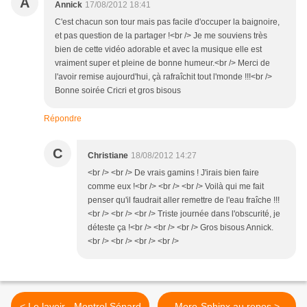
A
Annick
17/08/2012 18:41
C'est chacun son tour mais pas facile d'occuper la baignoire,
et pas question de la partager !<br /> Je me souviens très
bien de cette vidéo adorable et avec la musique elle est
vraiment super et pleine de bonne humeur.<br /> Merci de
l'avoir remise aujourd'hui, çà rafraîchit tout l'monde !!!<br />
Bonne soirée Cricri et gros bisous
Répondre
C
Christiane
18/08/2012 14:27
<br /> <br /> De vrais gamins ! J'irais bien faire
comme eux !<br /> <br /> <br /> Voilà qui me fait
penser qu'il faudrait aller remettre de l'eau fraîche !!!
<br /> <br /> <br /> Triste journée dans l'obscurité, je
déteste ça !<br /> <br /> <br /> Gros bisous Annick.
<br /> <br /> <br /> <br />
< Le lavoir - Montrol Sénard
Moro-Sphinx au repos >