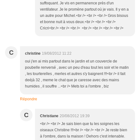
suffoquant. Je vis en permanence près d'un
ventilateur. Je le promène partout où je vais. Il y en a
un autre pour Michel.<br /> <br /> <br /> Gros bisous
et bonne nuit à vous deux.<br /> <br /> <br />
Cricri<br /> <br /> <br /> <br /> <br /> <br /> <br />
C
christine
19/08/2012 11:22
oui j'en ai mis partout dans le jardin et un couvercle de
poubelle renversé , avec un peu d'eau tout les soir et le matin
, les tourterelles , merles et autres s'y baignent !!!<br /> il fait
deéjà 32 , meme le chat que je caresse avec des mains
humides , il souffre ...<br /> Mets toi a l'ombre , biz
Répondre
C
Christiane
20/08/2012 19:39
<br /> <br /> Je sais bien que tu les soignes les
oiseaux Christine !!!<br /> <br /> <br /> Je reste bien
à l'ombre, dans la maison ! Dehors c'est intenable.