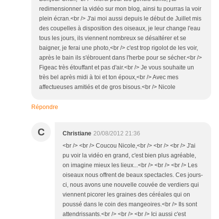
redimensionner la vidéo sur mon blog, ainsi tu pourras la voir
plein écran.<br /> J'ai moi aussi depuis le début de Juillet mis
des coupelles à disposition des oiseaux, je leur change l'eau
tous les jours, ils viennent nombreux se désaltérer et se
baigner, je ferai une photo,<br /> c'est trop rigolot de les voir,
après le bain ils s'ébrouent dans l'herbe pour se sécher.<br />
Figeac très étouffant et pas d'air.<br /> Je vous souhaite un
très bel après midi à toi et ton époux,<br /> Avec mes
affectueuses amitiés et de gros bisous.<br /> Nicole
Répondre
C
Christiane
20/08/2012 21:36
<br /> <br /> Coucou Nicole,<br /> <br /> <br /> J'ai
pu voir la vidéo en grand, c'est bien plus agréable,
on imagine mieux les lieux...<br /> <br /> <br /> Les
oiseaux nous offrent de beaux spectacles. Ces jours-
ci, nous avons une nouvelle couvée de verdiers qui
viennent picorer les graines des céréales qui on
poussé dans le coin des mangeoires.<br /> Ils sont
attendrissants.<br /> <br /> <br /> Ici aussi c'est