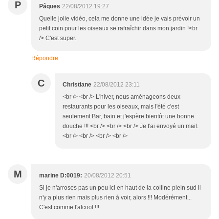
P
Pâques
22/08/2012 19:27
Quelle jolie vidéo, cela me donne une idée je vais prévoir un
petit coin pour les oiseaux se rafraîchir dans mon jardin !<br
/> C'est super.
Répondre
C
Christiane
22/08/2012 23:11
<br /> <br /> L'hiver, nous aménageons deux
restaurants pour les oiseaux, mais l'été c'est
seulement Bar, bain et j'espère bientôt une bonne
douche !!! <br /> <br /> <br /> Je t'ai envoyé un mail.
<br /> <br /> <br /> <br />
M
marine D:0019:
20/08/2012 20:51
Si je n'arroses pas un peu ici en haut de la colline plein sud il
n'y a plus rien mais plus rien à voir, alors !!! Modérément...
C'est comme l'alcool !!!