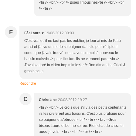
<br /> <br /> <br /> Bises limousines<br /> <br /> <br
/> <br />
F
FéeLaure ♥
19/08/2012 09:03
C'est vrai qu'il ne faut pas les oublier, je leur ai mis de l'eau
aussi et j'ai vu un merle se baigner dans le petit récipient
coeur que j'avais trouvé ;nous avons rempli à nouveau le
bassin mais<br /> pour l'instant ils ne viennent pas...<br />
J'avais adoré ta vidéo trop mimie<br /> Bon dimanche Cricri &
gros bisous
Répondre
C
Christiane
20/08/2012 19:27
<br /> <br /> Je crois que s'il y a des petits contenants
ils les préfèrent aux bassins. C'est plus pratique pour
se baigner et s'ébrouer.<br /> <br /> <br /> Gros
bisous Laure et bonne soirée. Bien chaude chez toi
aussi je vois...<br /> <br /> <br /> <br />