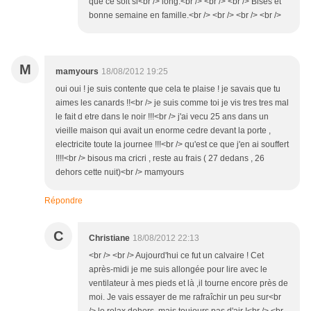
que ce soit si<br /> long.<br /> <br /> <br /> Bises et
bonne semaine en famille.<br /> <br /> <br /> <br />
M
mamyours
18/08/2012 19:25
oui oui ! je suis contente que cela te plaise ! je savais que tu
aimes les canards !!<br /> je suis comme toi je vis tres tres mal
le fait d etre dans le noir !!!<br /> j'ai vecu 25 ans dans un
vieille maison qui avait un enorme cedre devant la porte ,
electricite toute la journee !!!<br /> qu'est ce que j'en ai souffert
!!!!<br /> bisous ma cricri , reste au frais ( 27 dedans , 26
dehors cette nuit)<br /> mamyours
Répondre
C
Christiane
18/08/2012 22:13
<br /> <br /> Aujourd'hui ce fut un calvaire ! Cet
après-midi je me suis allongée pour lire avec le
ventilateur à mes pieds et là ,il tourne encore près de
moi. Je vais essayer de me rafraîchir un peu sur<br