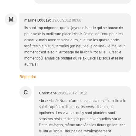
M
marine D:0019:
19/08/2012 08:00
Ils sont trop mignons, quelle joyeuse bande qui se bouscule
pour avoir la meilleure place !<br /> Je met de l'eau pour les
oiseaux, mais avec ces chaleurs je laisse les quatre porte-
fenêtres plein sud, fermées (en haut de la colline), le meilleur
moment c'est le soir l'arrosage de la<br /> rocaille... C'est le
moment où jamais de profiter du relax Cricri ! Bisous et reste
au frais !
Répondre
C
Christiane
20/08/2012 19:12
<br /> <br /> Nous n'arrosons pas la rocaille : elle a le
soleil l'après-midi et nos réserves d'eau sont
épuisées. Les vivaces qui y sont plantées sont
sensées résister, tant pis pour les annuelles.<br />
De toute façon, même arrosées les fleurs grillent.<br
/> <br /> <br /> Hier pas de rafraîchissement