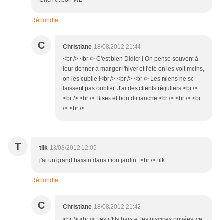
Cricri et bon WE
Répondre
C
Christiane
18/08/2012 21:44
<br /> <br /> C'est bien Didier ! On pense souvent à
leur donner à manger l'hiver et l'été on les voit moins,
on les oublie !<br /> <br /> <br /> Les miens ne se
laissent pas oublier. J'ai des clients réguliers.<br />
<br /> <br /> Bises et bon dimanche.<br /> <br /> <br
/> <br />
T
tilk
18/08/2012 12:05
j'ai un grand bassin dans mon jardin...<br /> tilk
Répondre
C
Christiane
18/08/2012 21:42
<br /> <br /> Les p'tits bars et les piscines privées, ce