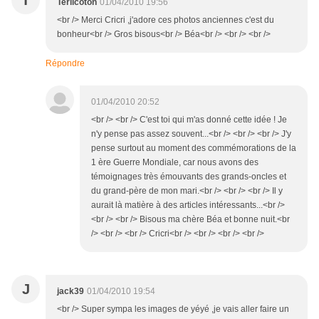
T
Terlicoton
01/04/2010 19:56
<br /> Merci Cricri ,j'adore ces photos anciennes c'est du
bonheur<br /> Gros bisous<br /> Béa<br /> <br /> <br />
Répondre
01/04/2010 20:52
<br /> <br /> C'est toi qui m'as donné cette idée ! Je
n'y pense pas assez souvent...<br /> <br /> <br /> J'y
pense surtout au moment des commémorations de la
1 ère Guerre Mondiale, car nous avons des
témoignages très émouvants des grands-oncles et
du grand-père de mon mari.<br /> <br /> <br /> Il y
aurait là matière à des articles intéressants...<br />
<br /> <br /> Bisous ma chère Béa et bonne nuit.<br
/> <br /> <br /> Cricri<br /> <br /> <br /> <br />
J
jack39
01/04/2010 19:54
<br /> Super sympa les images de yéyé ,je vais aller faire un