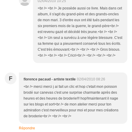
02/04/2010 10:25
<br /> <br /> Je possède aussi ce livre. Mais dans cet
album, il s'agit du grand-père et des grands-oncles
de mon mari. 3 d'entre eux ont été tués pendant les
six premiers mois de la guerre, le grand-père<br />
est revenu gazé et décédé très jeune.<br /> <br />
<br /> Un seul a survécu à une légère blessure. C'est
sa femme qui a pieusement conservé tous les écrits.
C'est très émouvant.<br /> <br /> <br /> Gros bisous.
<br /> <br /> <br /> Cricri<br /> <br /> <br /> <br />
F
florence pacaud - artiste textile
02/04/2010 08:26
<br /> merci merci j ai fait un clic et hop c'etait mon poisson
brodé sur canevas c'est une surprise charmante après des
heures et des heures de broderie!!! hop!!maintenant il nage
sur les blogs et sort<br /> de mon atelier merci pour ton
admiration c'est merveilleux pour moi et pour mes créations
de broderie<br /> <br /> <br />
Répondre