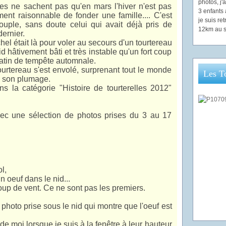
photos, j
lles ne sachent pas qu'en mars l'hiver n'est pas
3 enfants 
iment raisonnable de fonder une famille.... C'est
je suis re
ouple, sans doute celui qui avait déjà pris de
12km au s
ernier.
el était là pour voler au secours d'un tourtereau
id hâtivement bâti et très instable qu'un fort coup
atin de tempête automnale.
tourtereau s'est envolé, surprenant tout le monde
Les T
de son plumage.
s la catégorie "Histoire de tourterelles 2012"
ec une sélection de photos prises du 3 au 17
l,
un oeuf dans le nid...
coup de vent. Ce ne sont pas les premiers.
photo prise sous le nid qui montre que l'oeuf est
 de moi lorsque je suis à la fenêtre à leur hauteur