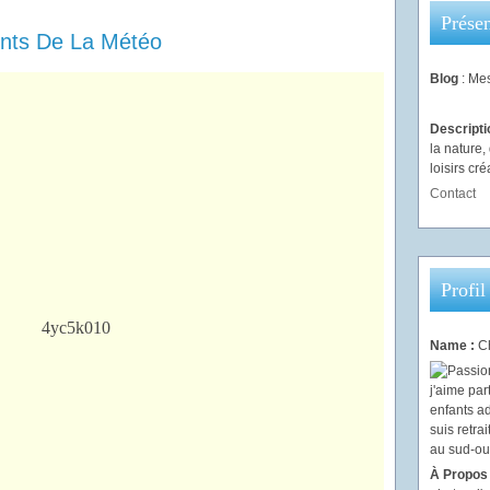
Présen
ents De La Météo
Blog
: Mes
Descript
la nature
loisirs créa
Contact
Profil
Name :
Ch
À Propos