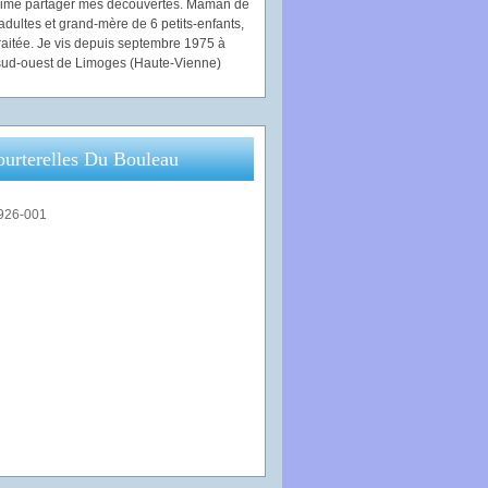
'aime partager mes découvertes. Maman de
adultes et grand-mère de 6 petits-enfants,
traitée. Je vis depuis septembre 1975 à
ud-ouest de Limoges (Haute-Vienne)
ourterelles Du Bouleau