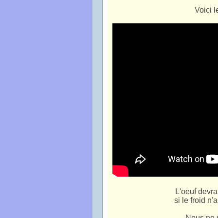
Voici 
L'oeuf devra
si le froid n
Nous ne s