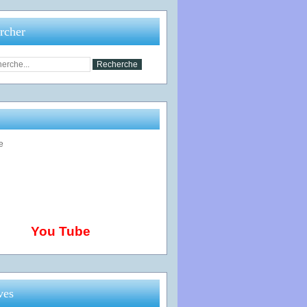
rcher
You Tube
ves