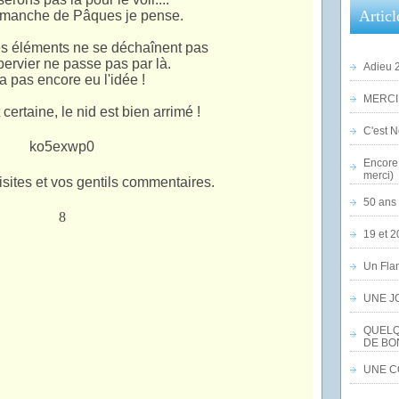
Articl
dimanche de Pâques je pense.
es éléments ne se déchaînent pas
pervier ne passe pas par là.
Adieu 2
 a pas encore eu l'idée !
MERCI,
certaine, le nid est bien arrimé !
C'est No
Encore 
merci)
isites et vos gentils commentaires.
50 ans 
19 et 2
Un Flam
UNE J
QUELQ
DE BO
UNE CO