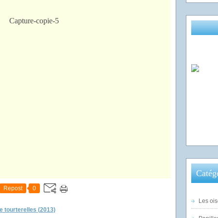
Catég
Repost
0
Les ois
e tourterelles (2013)