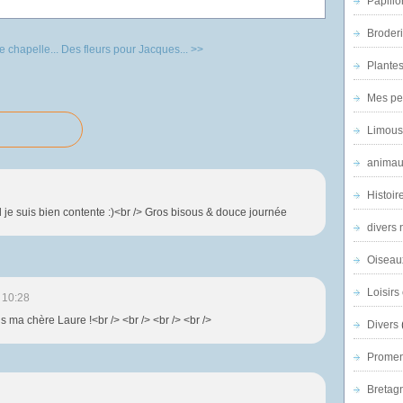
Papillo
Broder
e chapelle...
Des fleurs pour Jacques... >>
Plantes 
Mes pe
Limous
animau
Histoir
l je suis bien contente :)<br /> Gros bisous & douce journée
divers 
Oiseau
Loisirs 
 10:28
s ma chère Laure !<br /> <br /> <br /> <br />
Divers
Promen
Bretagn