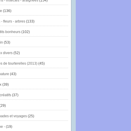
ns - insectes - araignées
(154)
ie
(136)
- fleurs - arbres
(133)
tits bonheurs
(102)
in
(53)
x divers
(52)
es de tourterelles (2013)
(45)
nature
(43)
x
(39)
créatifs
(37)
(29)
ades et voyages
(25)
e -
(19)