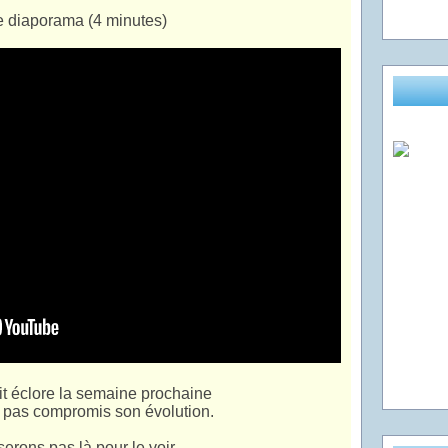
le diaporama (4 minutes)
it éclore la semaine prochaine
'a pas compromis son évolution.
erons pas là pour le voir....