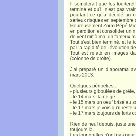
Il semblerait que les tourtere
terminé et qu'il n'est pas vra
pourtant ce qu'a décidé un c
sérieux risques en septembre d
Heureusement
Zorro
Pépé Mich
en perdition et consolider un n
de vent mit à mal un fameux m
Tout s'est bien terminé, et le 
par la rapidité de l'évolution 
Tout est relaté en images dan
(colonne de droite).
J'ai préparé un diaporama av
mars 2013.
Quelques péripéties
:
- plusieurs giboulées de grêle,
- le 14 mars, la neige,
- le 15 mars un oeuf brisé au so
- le 17 mars je vois qu'il reste 
- le 17 mars toujours de forts 
Rien de neuf depuis, juste une 
toujours là.
Les tourterelles n'ont pas peur