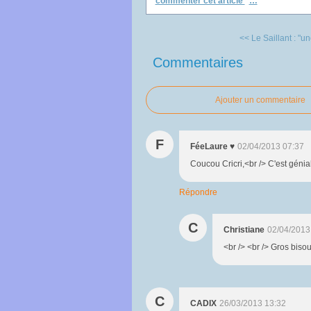
commenter cet article
…
<< Le Saillant : "un
Commentaires
Ajouter un commentaire
F
FéeLaure ♥
02/04/2013 07:37
Coucou Cricri,<br /> C'est génia
Répondre
C
Christiane
02/04/2013
<br /> <br /> Gros bisou
C
CADIX
26/03/2013 13:32