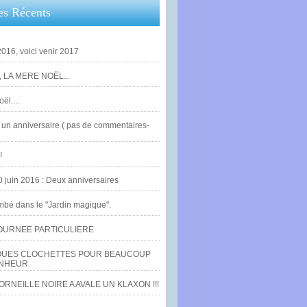
es Récents
016, voici venir 2017
 LA MERE NOËL...
ël....
un anniversaire ( pas de commentaires-
!
0 juin 2016 : Deux anniversaires
bé dans le "Jardin magique".
OURNEE PARTICULIERE
UES CLOCHETTES POUR BEAUCOUP
NHEUR
RNEILLE NOIRE A AVALE UN KLAXON !!!