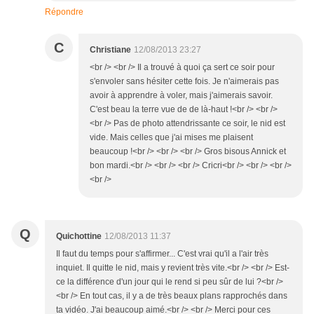
Répondre
C
Christiane
12/08/2013 23:27
<br /> <br /> Il a trouvé à quoi ça sert ce soir pour
s'envoler sans hésiter cette fois. Je n'aimerais pas
avoir à apprendre à voler, mais j'aimerais savoir.
C'est beau la terre vue de de là-haut !<br /> <br />
<br /> Pas de photo attendrissante ce soir, le nid est
vide. Mais celles que j'ai mises me plaisent
beaucoup !<br /> <br /> <br /> Gros bisous Annick et
bon mardi.<br /> <br /> <br /> Cricri<br /> <br /> <br />
<br />
Q
Quichottine
12/08/2013 11:37
Il faut du temps pour s'affirmer... C'est vrai qu'il a l'air très
inquiet. Il quitte le nid, mais y revient très vite.<br /> <br /> Est-
ce la différence d'un jour qui le rend si peu sûr de lui ?<br />
<br /> En tout cas, il y a de très beaux plans rapprochés dans
ta vidéo. J'ai beaucoup aimé.<br /> <br /> Merci pour ces