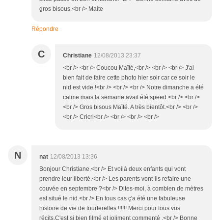
gros bisous.<br /> Maite
Répondre
C
Christiane
12/08/2013 23:37
<br /> <br /> Coucou Maïté,<br /> <br /> <br /> J'ai
bien fait de faire cette photo hier soir car ce soir le
nid est vide !<br /> <br /> <br /> Notre dimanche a été
calme mais la semaine avait été speed.<br /> <br />
<br /> Gros bisous Maïté. A très bientôt.<br /> <br />
<br /> Cricri<br /> <br /> <br /> <br />
N
nat
12/08/2013 13:36
Bonjour Christiane.<br /> Et voilà deux enfants qui vont
prendre leur liberté.<br /> Les parents vont-ils refaire une
couvée en septembre ?<br /> Dites-moi, à combien de mètres
est situé le nid.<br /> En tous cas ç'a été une fabuleuse
histoire de vie de tourterelles !!!!!! Merci pour tous vos
récits.C'est si bien filmé et joliment commenté .<br /> Bonne