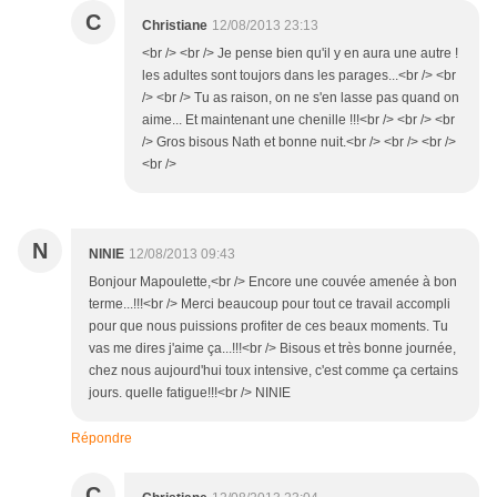
C
Christiane
12/08/2013 23:13
<br /> <br /> Je pense bien qu'il y en aura une autre !
les adultes sont toujors dans les parages...<br /> <br
/> <br /> Tu as raison, on ne s'en lasse pas quand on
aime... Et maintenant une chenille !!!<br /> <br /> <br
/> Gros bisous Nath et bonne nuit.<br /> <br /> <br />
<br />
N
NINIE
12/08/2013 09:43
Bonjour Mapoulette,<br /> Encore une couvée amenée à bon
terme...!!!<br /> Merci beaucoup pour tout ce travail accompli
pour que nous puissions profiter de ces beaux moments. Tu
vas me dires j'aime ça...!!!<br /> Bisous et très bonne journée,
chez nous aujourd'hui toux intensive, c'est comme ça certains
jours. quelle fatigue!!!<br /> NINIE
Répondre
C