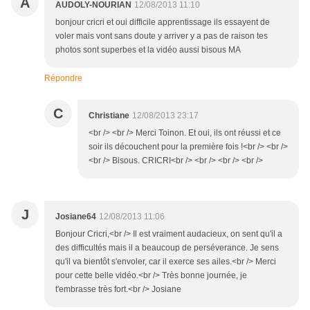
A
AUDOLY-NOURIAN
12/08/2013 11:10
bonjour cricri et oui difficile apprentissage ils essayent de
voler mais vont sans doute y arriver y a pas de raison tes
photos sont superbes et la vidéo aussi bisous MA
Répondre
C
Christiane
12/08/2013 23:17
<br /> <br /> Merci Toinon. Et oui, ils ont réussi et ce
soir ils découchent pour la première fois !<br /> <br />
<br /> Bisous. CRICRI<br /> <br /> <br /> <br />
J
Josiane64
12/08/2013 11:06
Bonjour Cricri,<br /> Il est vraiment audacieux, on sent qu'il a
des difficultés mais il a beaucoup de perséverance. Je sens
qu'il va bientôt s'envoler, car il exerce ses ailes.<br /> Merci
pour cette belle vidéo.<br /> Très bonne journée, je
t'embrasse très fort.<br /> Josiane