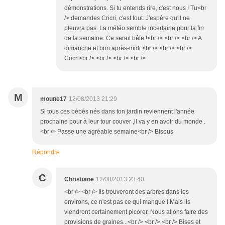
démonstrations. Si tu entends rire, c'est nous ! Tu<br
/> demandes Cricri, c'est tout. J'espère qu'il ne
pleuvra pas. La météo semble incertaine pour la fin
de la semaine. Ce serait bête !<br /> <br /> <br /> A
dimanche et bon après-midi.<br /> <br /> <br />
Cricri<br /> <br /> <br /> <br />
M
moune17
12/08/2013 21:29
Si tous ces bébés nés dans ton jardin reviennent l'année
prochaine pour à leur tour couver ,il va y en avoir du monde .
<br /> Passe une agréable semaine<br /> Bisous
Répondre
C
Christiane
12/08/2013 23:40
<br /> <br /> Ils trouveront des arbres dans les
environs, ce n'est pas ce qui manque ! Mais ils
viendront certainement picorer. Nous allons faire des
provisions de graines...<br /> <br /> <br /> Bises et