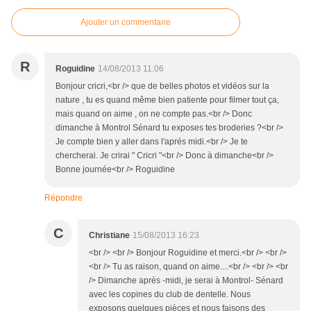
Ajouter un commentaire
R
Roguidine
14/08/2013 11:06
Bonjour cricri,<br /> que de belles photos et vidéos sur la
nature , tu es quand même bien patiente pour filmer tout ça,
mais quand on aime , on ne compte pas.<br /> Donc
dimanche à Montrol Sénard tu exposes tes broderies ?<br />
Je compte bien y aller dans l'aprés midi.<br /> Je te
chercherai. Je crirai " Cricri "<br /> Donc à dimanche<br />
Bonne journée<br /> Roguidine
Répondre
C
Christiane
15/08/2013 16:23
<br /> <br /> Bonjour Roguidine et merci.<br /> <br />
<br /> Tu as raison, quand on aime....<br /> <br /> <br
/> Dimanche après -midi, je serai à Montrol- Sénard
avec les copines du club de dentelle. Nous
exposons quelques pièces et nous faisons des