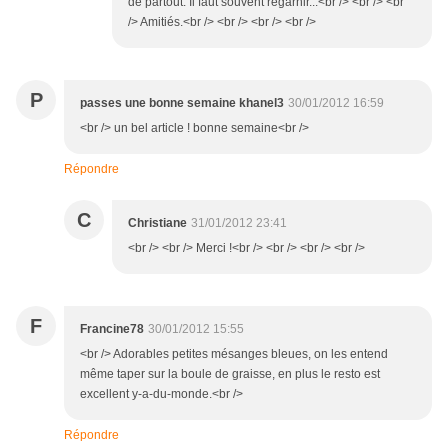
de partout. Il faut souvent regarnir...<br /> <br /> <br
/> Amitiés.<br /> <br /> <br /> <br />
P
passes une bonne semaine khanel3
30/01/2012 16:59
<br /> un bel article ! bonne semaine<br />
Répondre
C
Christiane
31/01/2012 23:41
<br /> <br /> Merci !<br /> <br /> <br /> <br />
F
Francine78
30/01/2012 15:55
<br /> Adorables petites mésanges bleues, on les entend
même taper sur la boule de graisse, en plus le resto est
excellent y-a-du-monde.<br />
Répondre