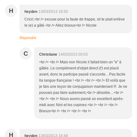
H
heyden
13/03/2013 16:50
Cricri,<br /> excuse pour la faute de frappe, sil te plait enlève
le (e) a gâté.<br /> Allez bisous<br /> Nicole
Répondre
C
Christiane
14/03/2013 00:03
<br /> <br /> Mais non Nicole il fallait bien un "e" à
gâtée. Le complément d'objet direct (t') est placé
avant, donc le participe passé s'accorde... Pas facile
lla langue française ! <br /> <br /> <br /> Et voilà que
je fais une leçon de conjugaison maintenant !!! Je ne
pouvais pas faire autrement,<br /> désolée....<br />
<br /> <br /> Nous avons passé un excellent après-
midi avec Nini et les copines.<br /> <br /> <br />
Bisous<br /> <br /> <br /> <br />
H
heyden
13/03/2013 16:49