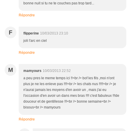
bonne nuit si tu ne te couches pas trop tard...
Répondre
F
flipperine
10/03/2013 23:10
joli l'arc en ciel
Répondre
M
mamyours
10/03/2013 22:52
a peu pres le meme temps ici !!<br /> bof les fils ,moi n'ont
plus je ne les enleve pas !!!!<br /> les chats nus !!!!!<br /> je
n'aurai jamais les moyens d'en avoir un , mais j'ai eu
l'occasion d'en avoir un dans mes bras !!!! c'est fabuleux !!!de
douceur et de gentillesse !!!<br /> bonne semaine<br />
bisous<br /> mamyours
Répondre