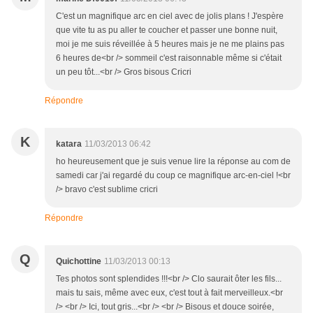
C'est un magnifique arc en ciel avec de jolis plans ! J'espère
que vite tu as pu aller te coucher et passer une bonne nuit,
moi je me suis réveillée à 5 heures mais je ne me plains pas
6 heures de<br /> sommeil c'est raisonnable même si c'était
un peu tôt...<br /> Gros bisous Cricri
Répondre
K
katara
11/03/2013 06:42
ho heureusement que je suis venue lire la réponse au com de
samedi car j'ai regardé du coup ce magnifique arc-en-ciel !<br
/> bravo c'est sublime cricri
Répondre
Q
Quichottine
11/03/2013 00:13
Tes photos sont splendides !!!<br /> Clo saurait ôter les fils...
mais tu sais, même avec eux, c'est tout à fait merveilleux.<br
/> <br /> Ici, tout gris...<br /> <br /> Bisous et douce soirée,