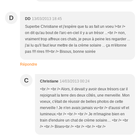
D
DD
13/03/2013 18:45
Superbe Christiane et j'espère que tu as fait un voeu !<br />
on dit qu'au bout de l'arc-en-ciel il y a un trésor ...<br /> non,
vraiment trop affreux ces chats, je peux à peine les regarder ...
j'ai lu qu'il faut leur mettre de la crème solaire ... ça m'étonne
pas !!!! rires !!!!<br /> Bisous, bonne soirée
Répondre
C
Christiane
14/03/2013 00:24
<br /> <br /> Alors, il devait y avoir deux trésors car il
rejoignait la terre des deux côtés, une merveille. Mon
voeux, c'était de réussir de belles photos de cette
merveille ! Je n'en avais jamais vu<br /> d'aussi vif et
lumineux.<br /> <br /> <br /> Je m'imagine bien en
train d'enduire un chat de crème solaire.... <br /> <br
/> <br /> Bises<br /> <br /> <br /> <br />