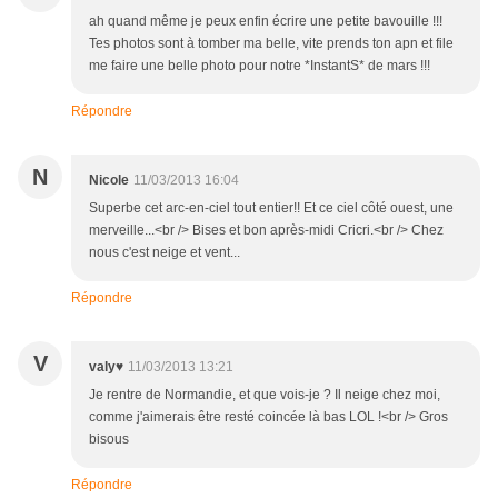
ah quand même je peux enfin écrire une petite bavouille !!!
Tes photos sont à tomber ma belle, vite prends ton apn et file
me faire une belle photo pour notre *InstantS* de mars !!!
Répondre
N
Nicole
11/03/2013 16:04
Superbe cet arc-en-ciel tout entier!! Et ce ciel côté ouest, une
merveille...<br /> Bises et bon après-midi Cricri.<br /> Chez
nous c'est neige et vent...
Répondre
V
valy♥
11/03/2013 13:21
Je rentre de Normandie, et que vois-je ? Il neige chez moi,
comme j'aimerais être resté coincée là bas LOL !<br /> Gros
bisous
Répondre