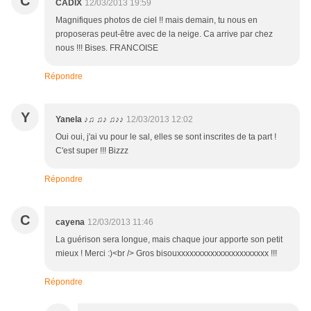
C
CADIX
12/03/2013 19:59
Magnifiques photos de ciel !! mais demain, tu nous en
proposeras peut-être avec de la neige. Ca arrive par chez
nous !!! Bises. FRANCOISE
Répondre
Y
Yanela ♪♫ ♫♪ ♫♪♪
12/03/2013 12:02
Oui oui, j'ai vu pour le sal, elles se sont inscrites de ta part !
C'est super !!! Bizzz
Répondre
C
cayena
12/03/2013 11:46
La guérison sera longue, mais chaque jour apporte son petit
mieux ! Merci :)<br /> Gros bisouxxxxxxxxxxxxxxxxxxxxxx !!!
Répondre