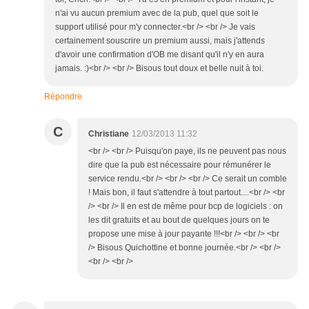
n'ai vu aucun premium avec de la pub, quel que soit le
support utilisé pour m'y connecter.<br /> <br /> Je vais
certainement souscrire un premium aussi, mais j'attends
d'avoir une confirmation d'OB me disant qu'il n'y en aura
jamais. :)<br /> <br /> Bisous tout doux et belle nuit à toi.
Répondre
C
Christiane
12/03/2013 11:32
<br /> <br /> Puisqu'on paye, ils ne peuvent pas nous
dire que la pub est nécessaire pour rémunérer le
service rendu.<br /> <br /> <br /> Ce serait un comble
! Mais bon, il faut s'attendre à tout partout....<br /> <br
/> <br /> Il en est de même pour bcp de logiciels : on
les dit gratuits et au bout de quelques jours on te
propose une mise à jour payante !!!<br /> <br /> <br
/> Bisous Quichottine et bonne journée.<br /> <br />
<br /> <br />