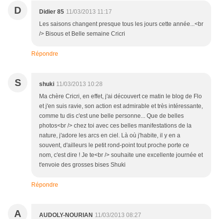
D
Didier 85
11/03/2013 11:17
Les saisons changent presque tous les jours cette année...<br
/> Bisous et Belle semaine Cricri
Répondre
S
shuki
11/03/2013 10:28
Ma chère Cricri, en effet, j'ai découvert ce matin le blog de Flo
et j'en suis ravie, son action est admirable et très intéressante,
comme tu dis c'est une belle personne... Que de belles
photos<br /> chez toi avec ces belles manifestations de la
nature, j'adore les arcs en ciel. Là où j'habite, il y en a
souvent, d'ailleurs le petit rond-point tout proche porte ce
nom, c'est dire ! Je te<br /> souhaite une excellente journée et
t'envoie des grosses bises Shuki
Répondre
A
AUDOLY-NOURIAN
11/03/2013 08:27