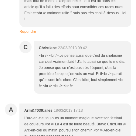
mais tout de même exceptionnelle... et il est dit dans cet
article qu'il a fallu des efforts pour consolider ces races nues.
Etait-ce<br /> vraiment utile ? suis pas très cool là-dessus... lol
!
Répondre
C
Christiane
22/03/2013 09:42
<br /> <br /> Je pense aussi que c'est du snobisme
car c'est vraiment laid ! J'ai lu aussi ce que tu me dis.
Je pense que ce n'est pas très fréquent, c'est la
première fois que j'en vois un vrai. Et il<br /> paraît
qu'ils sont très chers.C'est idiot, tout simplement.<br
/> <br /> <br /> <br />
A
Arm&#039;ailes
18/03/2013 17:13
L'arc-en-ciel toujours un moment magique avec son festival
de couleurs.<br /> La 4 est de toute beauté. Bravo Cricri.<br />
Arc-en-ciel du matin, poursuis ton chemin.<br /> Arc-en-ciel