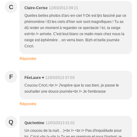
C
Claire-Cerise
12/03/2013 09:21
Quelles belles photos d'arc-en-ciel !! On est tjrs fasciné par ce
phénomène ! Et tes ciels d'hier soir sont magnifiques ! Tu as
dû rester un moment à regarder ce spectacle ! Ici, la neige
est<br /> arrivée. C'est tout blanc ce matin mais chez nous la
neige est éphémère .. on verra bien. Bizh et belle journée
Cricri.
Répondre
F
FéeLaure ♥
12/03/2013 07:03
Coucou Cricri,<br /> J'espère que tu vas bien, je passe te
souhaiter une douce journée<br /> Je t'embrasse
Répondre
Q
Quichottine
12/03/2013 01:01
Un coucou de la nuit... :)<br /> <br /> Pas d'inquiétude pour
toi, Cricri.<br /> <br /> Tu es en premium et pour l'instant, je