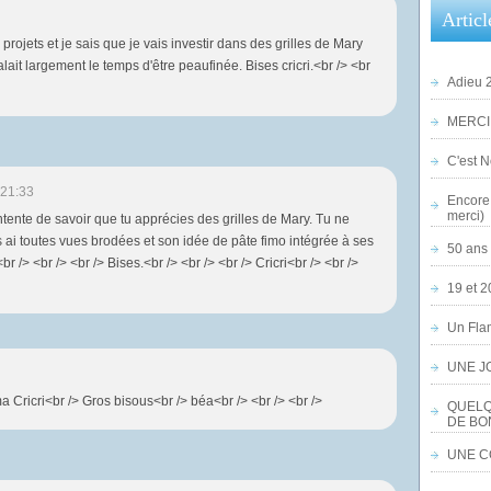
Articl
 projets et je sais que je vais investir dans des grilles de Mary
lait largement le temps d'être peaufinée. Bises cricri.<br /> <br
Adieu 2
MERCI,
C'est No
 21:33
Encore 
merci)
ontente de savoir que tu apprécies des grilles de Mary. Tu ne
 ai toutes vues brodées et son idée de pâte fimo intégrée à ses
50 ans 
br /> <br /> <br /> Bises.<br /> <br /> <br /> Cricri<br /> <br />
19 et 2
Un Flam
UNE J
a Cricri<br /> Gros bisous<br /> béa<br /> <br /> <br />
QUELQ
DE BO
UNE CO