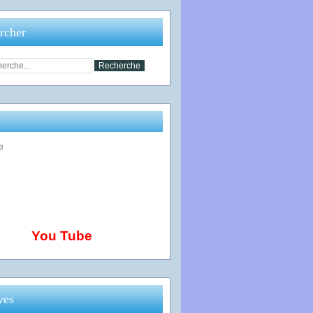
rcher
You Tube
ves