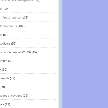
ns - insectes - araignées
(154)
ie
(136)
- fleurs - arbres
(133)
tits bonheurs
(102)
in
(53)
x divers
(52)
es de tourterelles (2013)
(45)
nature
(43)
x
(39)
créatifs
(37)
(29)
ades et voyages
(25)
e -
(19)