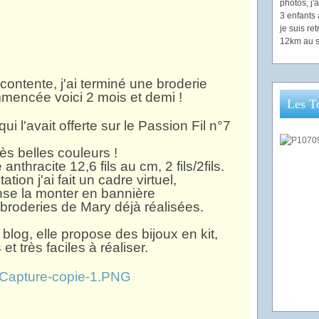
photos, j
3 enfants 
je suis re
12km au s
 contente, j'ai terminé une broderie
mencée voici 2 mois et demi !
Les T
qui l'avait offerte sur le Passion Fil n°7
ès belles couleurs !
 anthracite 12,6 fils au cm, 2 fils/2fils.
tion j'ai fait un cadre virtuel,
nse la monter en bannière
roderies de Mary déjà réalisées.
n blog, elle propose des bijoux en kit,
et très faciles à réaliser.