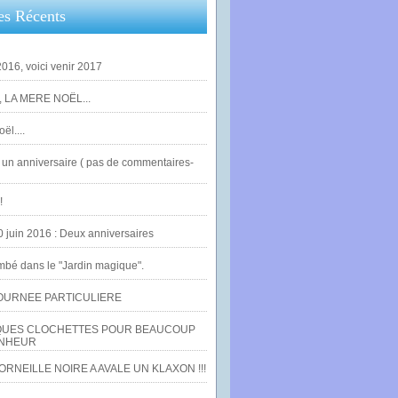
es Récents
016, voici venir 2017
 LA MERE NOËL...
ël....
un anniversaire ( pas de commentaires-
!
0 juin 2016 : Deux anniversaires
bé dans le "Jardin magique".
OURNEE PARTICULIERE
UES CLOCHETTES POUR BEAUCOUP
NHEUR
RNEILLE NOIRE A AVALE UN KLAXON !!!