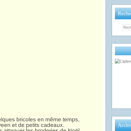
Reche
elques bricoles en même temps,
ween et de petits cadeaux.
Archi
s attaquer les broderies de Noël.