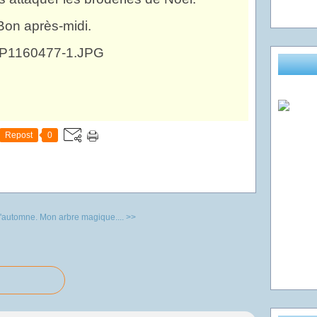
Bon après-midi.
Repost
0
'automne.
Mon arbre magique.... >>