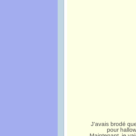
J'avais brodé qu
pour hallo
Maintenant, je vai