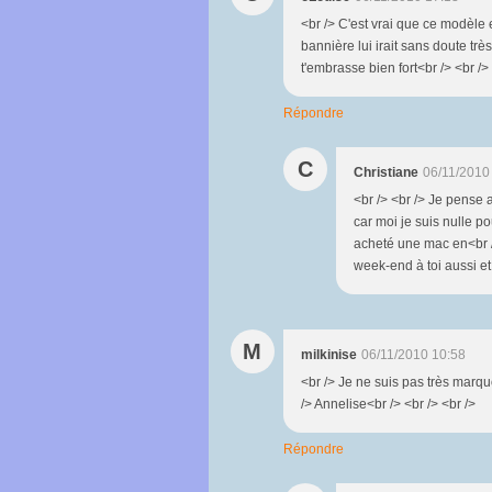
<br /> C'est vrai que ce modèle e
bannière lui irait sans doute trè
t'embrasse bien fort<br /> <br /> 
Répondre
C
Christiane
06/11/2010
<br /> <br /> Je pense a
car moi je suis nulle pou
acheté une mac en<br />
week-end à toi aussi et 
M
milkinise
06/11/2010 10:58
<br /> Je ne suis pas très marqu
/> Annelise<br /> <br /> <br />
Répondre