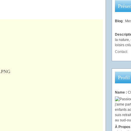
Présen
Blog
: Mes
Descript
la nature
loisirs créa
Contact
Profil
Name :
Ch
À Propos