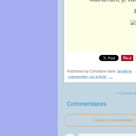
Published by Christiane
dans
broderie
commenter cet article
…
<< Larmes d
Commentaires
Ajouter un commentaire