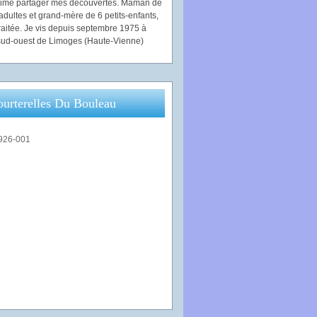
'aime partager mes découvertes. Maman de
adultes et grand-mère de 6 petits-enfants,
traitée. Je vis depuis septembre 1975 à
ud-ouest de Limoges (Haute-Vienne)
ourterelles Du Bouleau