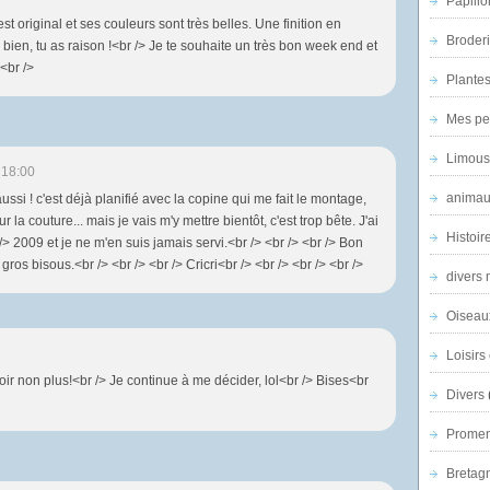
Papillo
st original et ses couleurs sont très belles. Une finition en
Broder
s bien, tu as raison !<br /> Je te souhaite un très bon week end et
<br />
Plantes 
Mes pe
Limous
 18:00
animau
ussi ! c'est déjà planifié avec la copine qui me fait le montage,
r la couture... mais je vais m'y mettre bientôt, c'est trop bête. J'ai
Histoir
 2009 et je ne m'en suis jamais servi.<br /> <br /> <br /> Bon
gros bisous.<br /> <br /> <br /> Cricri<br /> <br /> <br /> <br />
divers 
Oiseau
Loisirs 
oir non plus!<br /> Je continue à me décider, lol<br /> Bises<br
Divers
Promen
Bretagn