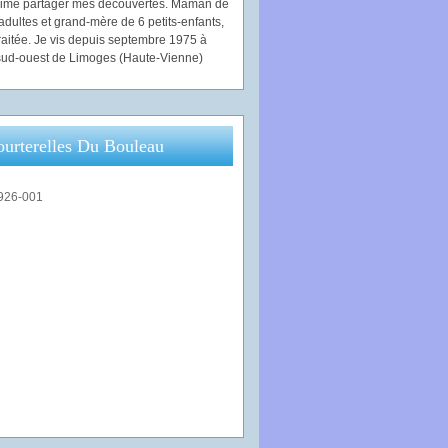
'aime partager mes découvertes. Maman de
adultes et grand-mère de 6 petits-enfants,
traitée. Je vis depuis septembre 1975 à
ud-ouest de Limoges (Haute-Vienne)
ourterelles Du Bouleau