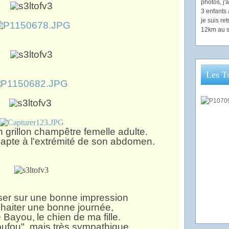
photos, j
3 enfants 
je suis re
12km au s
Les T
n grillon champêtre femelle adulte.
capte à l'extrémité de son abdomen.
ser sur une bonne impression
haiter une bonne journée,
e Bayou,
le chien de ma fille.
oufou", mais très sympathique