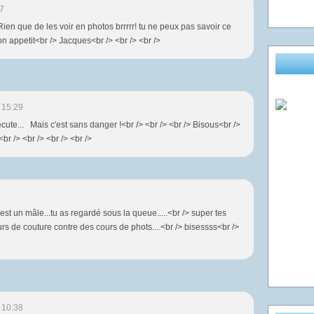
7
Rien que de les voir en photos brrrrr! tu ne peux pas savoir ce
on appetit<br /> Jacques<br /> <br /> <br />
 15:29
écute... Mais c'est sans danger !<br /> <br /> <br /> Bisous<br />
br /> <br /> <br /> <br />
est un mâle...tu as regardé sous la queue.....<br /> super tes
urs de couture contre des cours de phots....<br /> bisessss<br />
 10:38