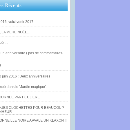
es Récents
016, voici venir 2017
 LA MERE NOËL...
ël....
un anniversaire ( pas de commentaires-
!
0 juin 2016 : Deux anniversaires
bé dans le "Jardin magique".
OURNEE PARTICULIERE
UES CLOCHETTES POUR BEAUCOUP
NHEUR
RNEILLE NOIRE A AVALE UN KLAXON !!!