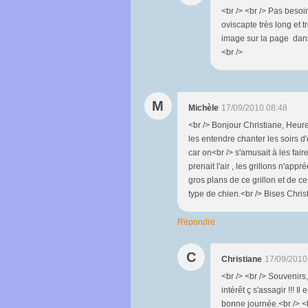
<br /> <br /> Pas besoi
oviscapte très long et t
image sur la page dans u
<br />
M
Michèle
17/09/2010 08:48
<br /> Bonjour Christiane, Heureu
les entendre chanter les soirs d'
car on<br /> s'amusait à les fai
prenait l'air , les grillons n'appr
gros plans de ce grillon et de ce
type de chien.<br /> Bises Chris
Répondre
C
Christiane
17/09/2010
<br /> <br /> Souvenirs,
intérêt ç s'assagir !!! I
bonne journée.<br /> <br