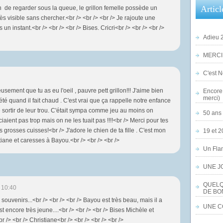
Articl
n de regarder sous la queue, le grillon femelle possède un
rès visible sans chercher.<br /> <br /> <br /> Je rajoute une
n instant.<br /> <br /> <br /> Bises. Cricri<br /> <br /> <br />
Adieu 2
MERCI,
C'est No
sement que tu as eu l'oeil , pauvre pett grillon!!! J'aime bien
Encore 
merci)
été quand il fait chaud . C'est vrai que ça rappelle notre enfance
re sortir de leur trou. C'était sympa comme jeu au moins on
50 ans 
éciaient pas trop mais on ne les tuait pas !!!!<br /> Merci pour tes
s grosses cuisses!<br /> J'adore le chien de ta fille . C'est mon
19 et 2
tiane et caresses à Bayou.<br /> <br /> <br />
Un Flam
UNE J
QUELQ
 10:40
DE BO
 souvenirs...<br /> <br /> <br /> Bayou est très beau, mais il a
UNE CO
l est encore très jeune....<br /> <br /> <br /> Bises Michèle et
 /> <br /> Christiane<br /> <br /> <br /> <br />