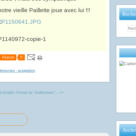
otre vieille Paillette joue avec lui !!!
Reche
Repost
0
 insectes - araignées
e brodée.
Ronde de "maîkresses".... >>
Archi