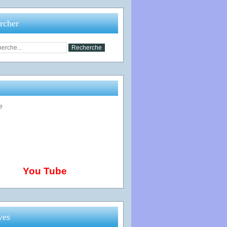
rcher
You Tube
ves