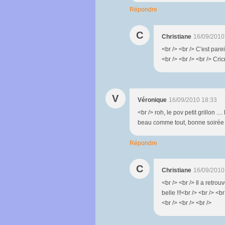
Répondre
C
Christiane
16/09/2010
<br /> <br /> C'est parei
<br /> <br /> <br /> Cric
V
Véronique
16/09/2010 18:33
<br /> roh, le pov petit grillon .
beau comme tout, bonne soirée ! 
Répondre
C
Christiane
16/09/2010
<br /> <br /> Il a retrou
belle !!!<br /> <br /> <
<br /> <br /> <br />