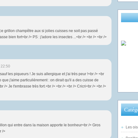
ce grillon champêtre aux si jolies cuisses ne soit pas passé
sse bien fort<br /> PS : j'adore les insectes ...<br /> <br /> <br />
 22:50
sauf les piqueurs ! Je suis allergique et j'ai très peur !<br /> <br
to que j'aime particulièrement : on dirait qu'il a des cuisse de
<br /> Je t'embrasse très fort.<br /> <br /> <br /> Cricri<br /> <br />
Catég
illon qui entre dans la maison apporte le bonheur<br /> Gros
Les ois
r />