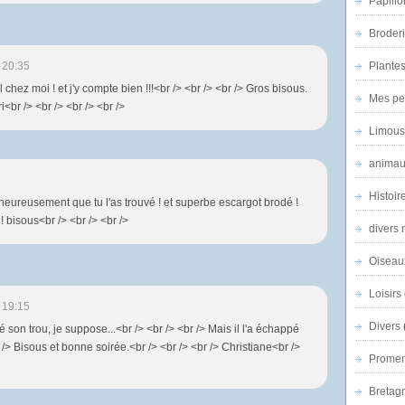
Papillo
Broder
 20:35
Plantes 
l chez moi ! et j'y compte bien !!!<br /> <br /> <br /> Gros bisous.
Mes pe
ri<br /> <br /> <br /> <br />
Limous
animau
Histoir
... heureusement que tu l'as trouvé ! et superbe escargot brodé !
bisous<br /> <br /> <br />
divers 
Oiseau
Loisirs 
 19:15
Divers
vé son trou, je suppose...<br /> <br /> <br /> Mais il l'a échappé
br /> Bisous et bonne soirée.<br /> <br /> <br /> Christiane<br />
Promen
Bretagn