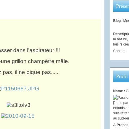
Présen
Blog
: Mes
Descript
la nature
loisirs créa
 passer dans l'aspirateur !!!
Contact
 jeune grillon champêtre mâle.
 pas, il ne pique pas.....
Profil
Name :
Ch
À Propos