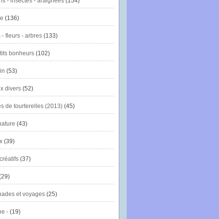
ns - insectes - araignées
(154)
ie
(136)
- fleurs - arbres
(133)
tits bonheurs
(102)
in
(53)
x divers
(52)
es de tourterelles (2013)
(45)
nature
(43)
x
(39)
créatifs
(37)
(29)
ades et voyages
(25)
e -
(19)