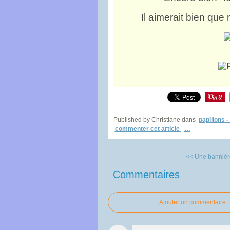
Il aimerait bien que n
Published by Christiane
dans
papillons -
commenter cet article
…
<< Une bannièr
Commentaires
Ajouter un commentaire