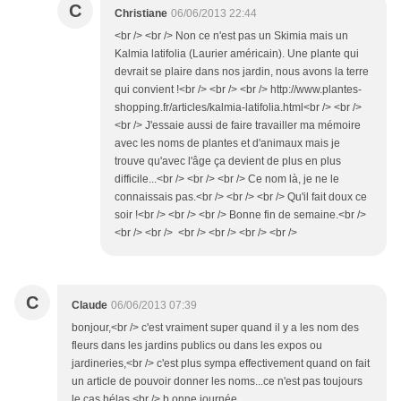
C
Christiane
06/06/2013 22:44
<br /> <br /> Non ce n'est pas un Skimia mais un
Kalmia latifolia (Laurier américain). Une plante qui
devrait se plaire dans nos jardin, nous avons la terre
qui convient !<br /> <br /> <br /> http://www.plantes-
shopping.fr/articles/kalmia-latifolia.html<br /> <br />
<br /> J'essaie aussi de faire travailler ma mémoire
avec les noms de plantes et d'animaux mais je
trouve qu'avec l'âge ça devient de plus en plus
difficile...<br /> <br /> <br /> Ce nom là, je ne le
connaissais pas.<br /> <br /> <br /> Qu'il fait doux ce
soir !<br /> <br /> <br /> Bonne fin de semaine.<br />
<br /> <br /> <br /> <br /> <br /> <br />
C
Claude
06/06/2013 07:39
bonjour,<br /> c'est vraiment super quand il y a les nom des
fleurs dans les jardins publics ou dans les expos ou
jardineries,<br /> c'est plus sympa effectivement quand on fait
un article de pouvoir donner les noms...ce n'est pas toujours
le cas hélas.<br /> b onne journée