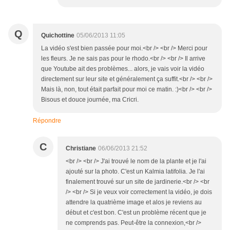
Q
Quichottine
05/06/2013 11:05
La vidéo s'est bien passée pour moi.<br /> <br /> Merci pour
les fleurs. Je ne sais pas pour le rhodo.<br /> <br /> Il arrive
que Youtube ait des problèmes... alors, je vais voir la vidéo
directement sur leur site et généralement ça suffit.<br /> <br />
Mais là, non, tout était parfait pour moi ce matin. :)<br /> <br />
Bisous et douce journée, ma Cricri.
Répondre
C
Christiane
06/06/2013 21:52
<br /> <br /> J'ai trouvé le nom de la plante et je l'ai
ajouté sur la photo. C'est un Kalmia latifolia. Je l'ai
finalement trouvé sur un site de jardinerie.<br /> <br
/> <br /> Si je veux voir correctement la vidéo, je dois
attendre la quatrième image et alos je reviens au
début et c'est bon. C'est un problème récent que je
ne comprends pas. Peut-être la connexion,<br />