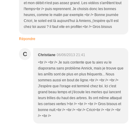
et mon débit n'est pas assez grand. Les vidéos s'arrêtent tout
l'temps<br /> puis reprennent. Je choisis donc les bonnes
heures, comme le matin par exemple.<br /> Bonne journée
Cricri, le soleil est là aujourd'hui à Amiens, j'espère qu'il est
chez toi aussi ? il faut vite en profiter.<br /> Gros bisous
Répondre
C
Christiane
06/06/2013 21:41
<br /> <br /> Je suis contente que tu aies vu le
diaporama sans problème Annick, mais je trouve que
les arrêts sont de plus en plus fréquents... Nous
sommes aussi en bout de ligne.<br /> <br /> <br />
J'espère que l'orage est terminé chez toi. Ici c'est
grand beau temps et j'écoute les merles qui lancent
leurs trilles du haut des arbres. Ils ont même attaqué
les cerises vertes !<br /> <br /> <br /> Gros bisous et
bonne nuit.<br /> <br /> <br /> Cricri<br /> <br /> <br
/> <br />