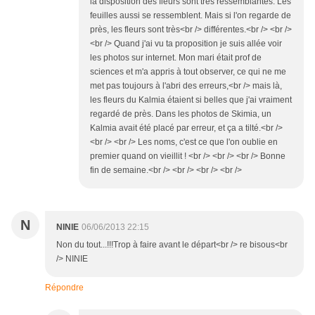
la disposition des fleurs sont très ressemblantes. Les
feuilles aussi se ressemblent. Mais si l'on regarde de
près, les fleurs sont très<br /> différentes.<br /> <br />
<br /> Quand j'ai vu ta proposition je suis allée voir
les photos sur internet. Mon mari était prof de
sciences et m'a appris à tout observer, ce qui ne me
met pas toujours à l'abri des erreurs,<br /> mais là,
les fleurs du Kalmia étaient si belles que j'ai vraiment
regardé de près. Dans les photos de Skimia, un
Kalmia avait été placé par erreur, et ça a tilté.<br />
<br /> <br /> Les noms, c'est ce que l'on oublie en
premier quand on vieillit ! <br /> <br /> <br /> Bonne
fin de semaine.<br /> <br /> <br /> <br />
N
NINIE
06/06/2013 22:15
Non du tout...!!!Trop à faire avant le départ<br /> re bisous<br
/> NINIE
Répondre