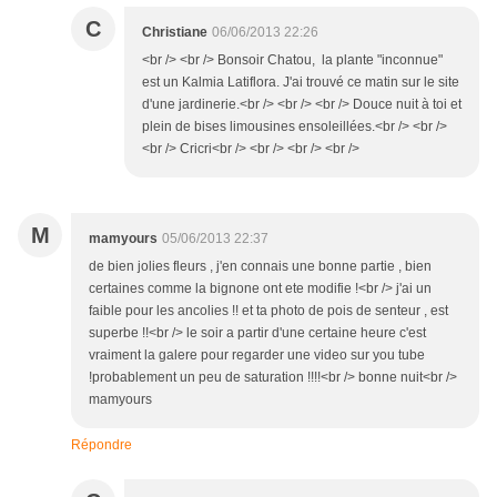
C
Christiane
06/06/2013 22:26
<br /> <br /> Bonsoir Chatou, la plante "inconnue"
est un Kalmia Latiflora. J'ai trouvé ce matin sur le site
d'une jardinerie.<br /> <br /> <br /> Douce nuit à toi et
plein de bises limousines ensoleillées.<br /> <br />
<br /> Cricri<br /> <br /> <br /> <br />
M
mamyours
05/06/2013 22:37
de bien jolies fleurs , j'en connais une bonne partie , bien
certaines comme la bignone ont ete modifie !<br /> j'ai un
faible pour les ancolies !! et ta photo de pois de senteur , est
superbe !!<br /> le soir a partir d'une certaine heure c'est
vraiment la galere pour regarder une video sur you tube
!probablement un peu de saturation !!!!<br /> bonne nuit<br />
mamyours
Répondre