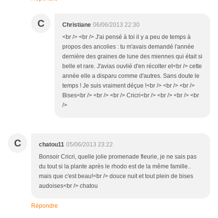
C
Christiane
06/06/2013 22:30
<br /> <br /> J'ai pensé à toi il y a peu de temps à
propos des ancolies : tu m'avais demandé l'année
dernière des graines de lune des miennes qui était si
belle et rare. J'avias ouvlié d'en récolter et<br /> cette
année elle a disparu comme d'autres. Sans doute le
temps ! Je suis vraiment déçue !<br /> <br /> <br />
Bises<br /> <br /> <br /> Cricri<br /> <br /> <br /> <br
/>
C
chatou11
05/06/2013 23:22
Bonsoir Cricri, quelle jolie promenade fleurie, je ne sais pas
du tout si la plante après le rhodo est de la même famille..
mais que c'est beau!<br /> douce nuit et tout plein de bises
audoises<br /> chatou
Répondre