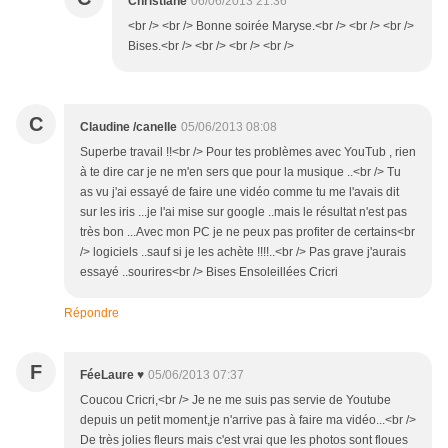
Christiane
06/06/2013 21:36
<br /> <br /> Bonne soirée Maryse.<br /> <br /> <br />
Bises.<br /> <br /> <br /> <br />
C
Claudine /canelle
05/06/2013 08:08
Superbe travail !!<br /> Pour tes problèmes avec YouTub , rien
à te dire car je ne m'en sers que pour la musique ..<br /> Tu
as vu j'ai essayé de faire une vidéo comme tu me l'avais dit
sur les iris ...je l'ai mise sur google ..mais le résultat n'est pas
très bon ...Avec mon PC je ne peux pas profiter de certains<br
/> logiciels ..sauf si je les achète !!!!..<br /> Pas grave j'aurais
essayé ..sourires<br /> Bises Ensoleillées Cricri
Répondre
F
FéeLaure ♥
05/06/2013 07:37
Coucou Cricri,<br /> Je ne me suis pas servie de Youtube
depuis un petit moment,je n'arrive pas à faire ma vidéo...<br />
De très jolies fleurs mais c'est vrai que les photos sont floues