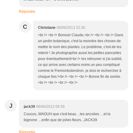
Répondre
C
Christiane
06/06/2013 22:36
<br /> <br /> Bonsoir Claude,<br /> <br /> <br /> Dans
un jardin botanique, c'est la moindre des choses de
mettre le nom des plantes. Le problème, c'est de les
retenir ! Je photographie aussi les petites pancartes
pour éventuellement<br /> les retrouver si j'ai oublié,
ce qui arrive avec certains noms un peu compliqué
comme le Fremontodendron. je dois le rechercher à
chaque fois !<br /> <br /> <br /> Bonne fin de soirée.
<br /> <br /> <br /> <br />
J
jack39
06/06/2013 06:58
Coucou ,WAOUH que c'est beau ...les ancolies ....et la
bignone ....enfin que de jolies fleurs...JACK39
Répondre