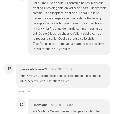
<br /> <br /> Ses couleurs sont très belles, mais elle
n'est pas très élégante en vol cette Anax. Elle vrombit
comme un hélicoptère, c'est ce qui a failli la faire
passer de vie à trépas avec notre<br /> Paillette qui
ne supporte pas le bourdonnement des insectes.<br
/> <br /> <br /> Je me demande comment ses ailes
ont résisté à tous les chocs qu'elle a subi avant de
retrouver la sortie !Quelle surprise cette visite !
J'espère qu'elle a retrouvé sa mare ou son bassin<br
/> !<br /> <br /> <br /> <br />
P
passionbroderie77
07/09/2011 11:39
<br /> <br /> J'adore les libellules, c'est trop joli, et si fragile,
bizzzzzzzz<br /> <br /> <br /> <br />
Répondre
C
Christiane
07/09/2011 14:02
<br /> <br /> Celle-ci ne semblait pas fragile ! Un