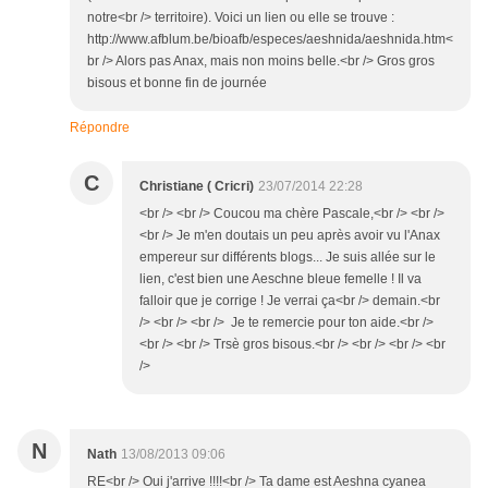
notre<br /> territoire). Voici un lien ou elle se trouve :
http://www.afblum.be/bioafb/especes/aeshnida/aeshnida.htm<
br /> Alors pas Anax, mais non moins belle.<br /> Gros gros
bisous et bonne fin de journée
Répondre
C
Christiane ( Cricri)
23/07/2014 22:28
<br /> <br /> Coucou ma chère Pascale,<br /> <br />
<br /> Je m'en doutais un peu après avoir vu l'Anax
empereur sur différents blogs... Je suis allée sur le
lien, c'est bien une Aeschne bleue femelle ! Il va
falloir que je corrige ! Je verrai ça<br /> demain.<br
/> <br /> <br /> Je te remercie pour ton aide.<br />
<br /> <br /> Trsè gros bisous.<br /> <br /> <br /> <br
/>
N
Nath
13/08/2013 09:06
RE<br /> Oui j'arrive !!!!<br /> Ta dame est Aeshna cyanea