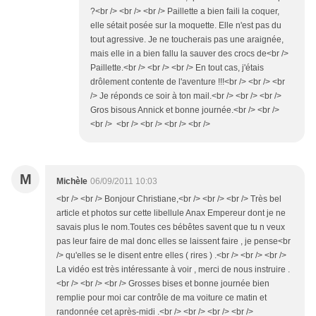
?<br /> <br /> <br /> Paillette a bien faili la coquer,
elle sétait posée sur la moquette. Elle n'est pas du
tout agressive. Je ne toucherais pas une araignée,
mais elle in a bien fallu la sauver des crocs de<br />
Paillette.<br /> <br /> <br /> En tout cas, j'étais
drôlement contente de l'aventure !!!<br /> <br /> <br
/> Je réponds ce soir à ton mail.<br /> <br /> <br />
Gros bisous Annick et bonne journée.<br /> <br />
<br /> <br /> <br /> <br /> <br />
M
Michèle
06/09/2011 10:03
<br /> <br /> Bonjour Christiane,<br /> <br /> <br /> Très bel
article et photos sur cette libellule Anax Empereur dont je ne
savais plus le nom.Toutes ces bébêtes savent que tu n veux
pas leur faire de mal donc elles se laissent faire , je pense<br
/> qu'elles se le disent entre elles ( rires ) .<br /> <br /> <br />
La vidéo est très intéressante à voir , merci de nous instruire .
<br /> <br /> <br /> Grosses bises et bonne journée bien
remplie pour moi car contrôle de ma voiture ce matin et
randonnée cet après-midi .<br /> <br /> <br /> <br />