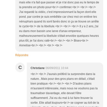
mais elle n'a fait que passer et je n'ai donc pas eu le temps de
la prendre en photo pour<br /> confirmer.<br /> <br /> <br />
J'ai regardé la vidéo, c'est impressionnant la façon dont elle
pond. par contre je suis embêtée car chez moi on enlève les
nénuphars quand ils sont fanés donc si ça se trouve on arrête
le cycle<br /> de la libellule.<br /> <br /> <br /> Il y a 2 ans, j'ai
eu dans mon bassin une larve d'anax empereur,
malheureusement la libellule s'était envolée quelques heures
plus tôt, je l'ai donc raté<br /> <br /> <br /> Bises<br />
Annelise<br /> <br /> <br /> <br />
Répondre
C
Christiane
06/09/2011 10:44
<br /> <br /> J'aurais préféré la surprendre dans la
nature...Mais pour des gros plans en détail, c'était
bien pratique.<br /> <br /> <br /> D'autres plans
m'auraient intéressée, mais nous ne voulions pas la
traumatiser davantage, elle devait l'être
suffisamment. J'ai eu du mal à lui faire trouver la
sortie. Elle allait toujours<br /> se cogner au toit de la