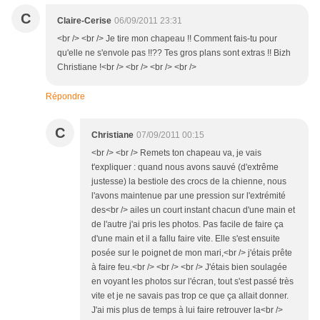
C
Claire-Cerise
06/09/2011 23:31
<br /> <br /> Je tire mon chapeau !! Comment fais-tu pour
qu'elle ne s'envole pas !!?? Tes gros plans sont extras !! Bizh
Christiane !<br /> <br /> <br /> <br />
Répondre
C
Christiane
07/09/2011 00:15
<br /> <br /> Remets ton chapeau va, je vais
t'expliquer : quand nous avons sauvé (d'extrême
justesse) la bestiole des crocs de la chienne, nous
l'avons maintenue par une pression sur l'extrémité
des<br /> ailes un court instant chacun d'une main et
de l'autre j'ai pris les photos. Pas facile de faire ça
d'une main et il a fallu faire vite. Elle s'est ensuite
posée sur le poignet de mon mari,<br /> j'étais prête
à faire feu.<br /> <br /> <br /> J'étais bien soulagée
en voyant les photos sur l'écran, tout s'est passé très
vite et je ne savais pas trop ce que ça allait donner.
J'ai mis plus de temps à lui faire retrouver la<br />