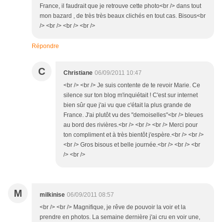
France, il faudrait que je retrouve cette photo<br /> dans tout
mon bazard , de très très beaux clichés en tout cas. Bisous<br
/> <br /> <br /> <br />
Répondre
C
Christiane
06/09/2011 10:47
<br /> <br /> Je suis contente de te revoir Marie. Ce
silence sur ton blog m'inquiétait ! C'est sur internet
bien sûr que j'ai vu que c'était la plus grande de
France. J'ai plutôt vu des "demoiselles"<br /> bleues
au bord des rivières.<br /> <br /> <br /> Merci pour
ton compliment et à très bientôt j'espère.<br /> <br />
<br /> Gros bisous et belle journée.<br /> <br /> <br
/> <br />
M
milkinise
06/09/2011 08:57
<br /> <br /> Magnifique, je rêve de pouvoir la voir et la
prendre en photos. La semaine dernière j'ai cru en voir une,