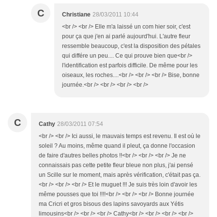
C
Christiane
28/03/2011 10:44
<br /> <br /> Elle m'a laissé un com hier soir, c'est
pour ça que j'en ai parlé aujourd'hui. L'autre fleur
ressemble beaucoup, c'est la disposition des pétales
qui différe un peu.... Ce qui prouve bien que<br />
l'identification est parfois difficile. De même pour les
oiseaux, les roches....<br /> <br /> <br /> Bise, bonne
journée.<br /> <br /> <br /> <br />
C
Cathy
28/03/2011 07:54
<br /> <br /> Ici aussi, le mauvais temps est revenu. Il est où le
soleil ? Au moins, même quand il pleut, ça donne l'occasion
de faire d'autres belles photos !!<br /> <br /> <br /> Je ne
connaissais pas cette petite fleur bleue non plus, j'ai pensé
un Scille sur le moment, mais après vérification, c'était pas ça.
<br /> <br /> <br /> Et le muguet !!! Je suis très loin d'avoir les
même pousses que toi !!!!<br /> <br /> <br /> Bonne journée
ma Cricri et gros bisous des lapins savoyards aux Yétis
limousins<br /> <br /> <br /> Cathy<br /> <br /> <br /> <br />