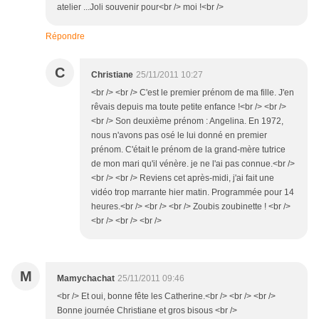
atelier ...Joli souvenir pour<br /> moi !<br />
Répondre
C
Christiane
25/11/2011 10:27
<br /> <br /> C'est le premier prénom de ma fille. J'en
rêvais depuis ma toute petite enfance !<br /> <br />
<br /> Son deuxième prénom : Angelina. En 1972,
nous n'avons pas osé le lui donné en premier
prénom. C'était le prénom de la grand-mère tutrice
de mon mari qu'il vénère. je ne l'ai pas connue.<br />
<br /> <br /> Reviens cet après-midi, j'ai fait une
vidéo trop marrante hier matin. Programmée pour 14
heures.<br /> <br /> <br /> Zoubis zoubinette ! <br />
<br /> <br /> <br />
M
Mamychachat
25/11/2011 09:46
<br /> Et oui, bonne fête les Catherine.<br /> <br /> <br />
Bonne journée Christiane et gros bisous <br />