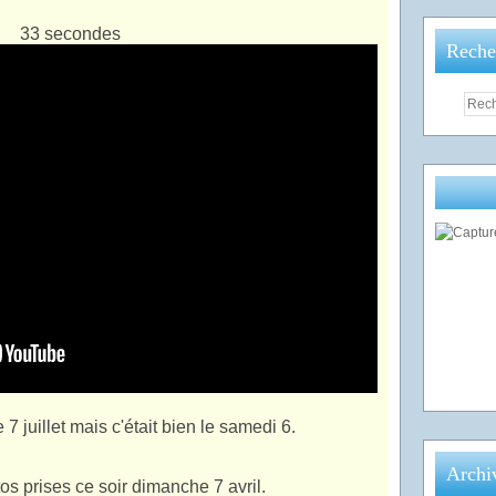
33 secondes
Reche
le 7 juillet mais c'était bien le samedi 6.
Archi
os prises ce soir dimanche 7 avril.