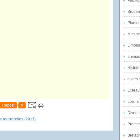
Papillo
Broder
Plantes 
Mes pe
Limous
animau
Histoir
divers 
Oiseau
Loisirs 
Repost
0
Divers
e tourterelles (2013)
Promen
Bretagn