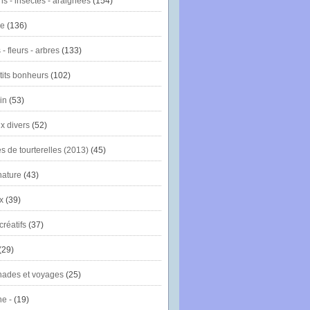
ns - insectes - araignées
(154)
ie
(136)
- fleurs - arbres
(133)
tits bonheurs
(102)
in
(53)
x divers
(52)
es de tourterelles (2013)
(45)
nature
(43)
x
(39)
créatifs
(37)
(29)
ades et voyages
(25)
e -
(19)