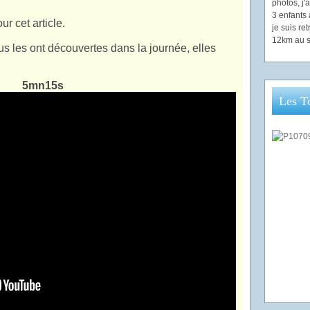
photos, j
3 enfants 
r cet article.
je suis re
12km au s
us les ont découvertes dans la journée, elles
5mn15s
Les T