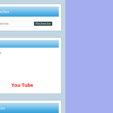
rcher
You Tube
ves