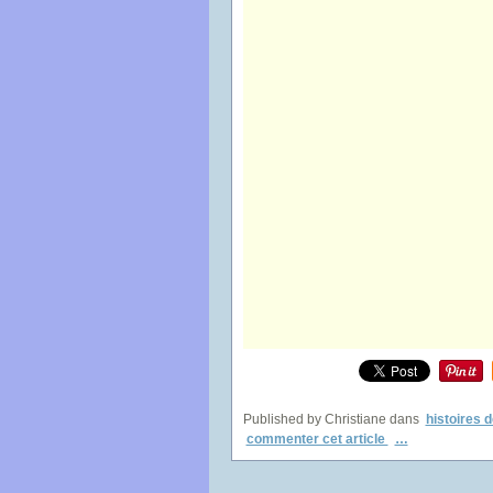
Published by Christiane
dans
histoires d
commenter cet article
…