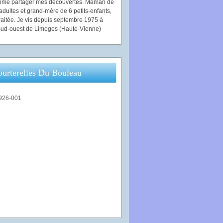
'aime partager mes découvertes. Maman de
adultes et grand-mère de 6 petits-enfants,
traitée. Je vis depuis septembre 1975 à
ud-ouest de Limoges (Haute-Vienne)
ourterelles Du Bouleau