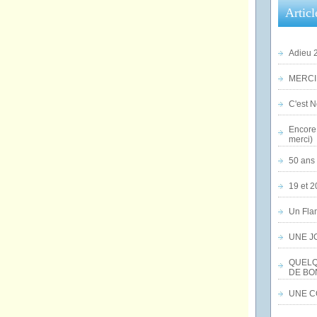
Articl
Adieu 2
MERCI,
C'est No
Encore 
merci)
50 ans 
19 et 2
Un Flam
UNE J
QUELQ
DE BO
UNE CO