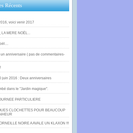
es Récents
016, voici venir 2017
 LA MERE NOËL...
ël....
un anniversaire ( pas de commentaires-
!
0 juin 2016 : Deux anniversaires
bé dans le "Jardin magique".
OURNEE PARTICULIERE
UES CLOCHETTES POUR BEAUCOUP
NHEUR
RNEILLE NOIRE A AVALE UN KLAXON !!!