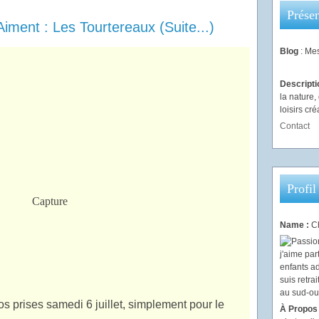
Présen
iment : Les Tourtereaux (suite...)
Blog
: Mes
Descript
la nature
loisirs créa
Contact
Profil
Name :
Ch
s prises samedi 6 juillet, simplement pour le
À Propos