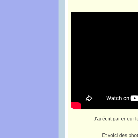
J'ai écrit par erreur 
Et voici des phot