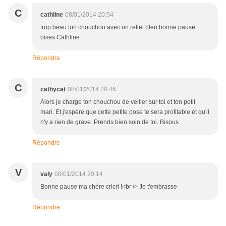
C
cathline
08/01/2014 20:54
trop beau ton chouchou avec un reflet bleu bonne pause
bises Cathline
Répondre
C
cathycat
08/01/2014 20:46
Alors je charge ton chouchou de veiller sur toi et ton petit
mari. Et j'espère que cette petite pose te sera profitable et qu'il
n'y a rien de grave. Prends bien soin de toi. Bisous
Répondre
V
valy
08/01/2014 20:14
Bonne pause ma chère cricri !<br /> Je t'embrasse
Répondre