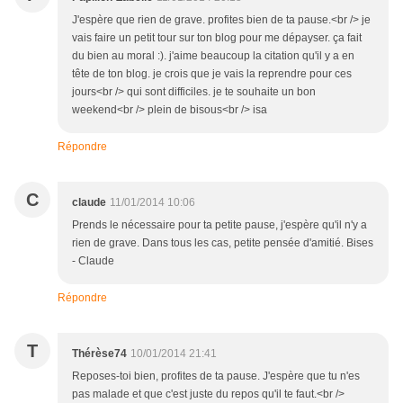
J'espère que rien de grave. profites bien de ta pause.<br /> je
vais faire un petit tour sur ton blog pour me dépayser. ça fait
du bien au moral :). j'aime beaucoup la citation qu'il y a en
tête de ton blog. je crois que je vais la reprendre pour ces
jours<br /> qui sont difficiles. je te souhaite un bon
weekend<br /> plein de bisous<br /> isa
Répondre
C
claude
11/01/2014 10:06
Prends le nécessaire pour ta petite pause, j'espère qu'il n'y a
rien de grave. Dans tous les cas, petite pensée d'amitié. Bises
- Claude
Répondre
T
Thérèse74
10/01/2014 21:41
Reposes-toi bien, profites de ta pause. J'espère que tu n'es
pas malade et que c'est juste du repos qu'il te faut.<br />