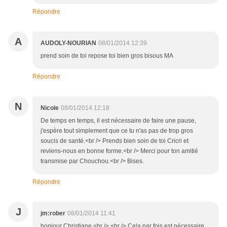
Répondre
A
AUDOLY-NOURIAN
08/01/2014 12:39
prend soin de toi repose toi bien gros bisous MA
Répondre
N
Nicole
08/01/2014 12:18
De temps en temps, il est nécessaire de faire une pause,
j'espère tout simplement que ce tu n'as pas de trop gros
soucis de santé.<br /> Prends bien soin de toi Cricri et
reviens-nous en bonne forme.<br /> Merci pour ton amitié
transmise par Chouchou.<br /> Bises.
Répondre
J
jm:rober
08/01/2014 11:41
bonjour Christiane,<br /> <br /> Cela par fois est nécessaire,