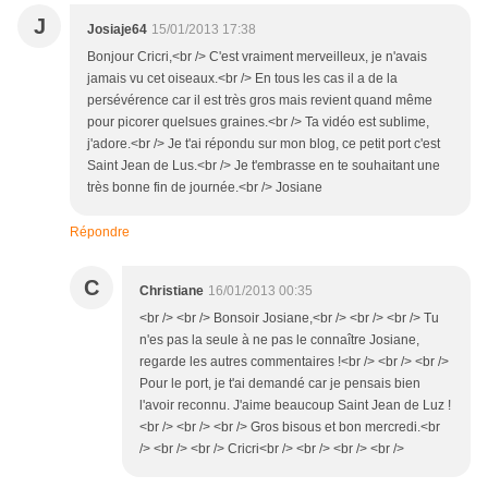
J
Josiaje64
15/01/2013 17:38
Bonjour Cricri,<br /> C'est vraiment merveilleux, je n'avais
jamais vu cet oiseaux.<br /> En tous les cas il a de la
persévérence car il est très gros mais revient quand même
pour picorer quelsues graines.<br /> Ta vidéo est sublime,
j'adore.<br /> Je t'ai répondu sur mon blog, ce petit port c'est
Saint Jean de Lus.<br /> Je t'embrasse en te souhaitant une
très bonne fin de journée.<br /> Josiane
Répondre
C
Christiane
16/01/2013 00:35
<br /> <br /> Bonsoir Josiane,<br /> <br /> <br /> Tu
n'es pas la seule à ne pas le connaître Josiane,
regarde les autres commentaires !<br /> <br /> <br />
Pour le port, je t'ai demandé car je pensais bien
l'avoir reconnu. J'aime beaucoup Saint Jean de Luz !
<br /> <br /> <br /> Gros bisous et bon mercredi.<br
/> <br /> <br /> Cricri<br /> <br /> <br /> <br />