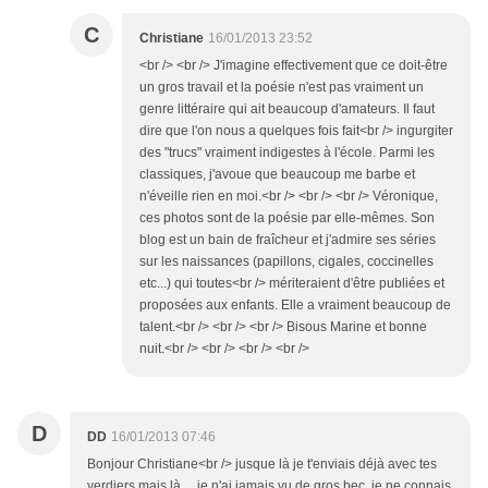
C
Christiane
16/01/2013 23:52
<br /> <br /> J'imagine effectivement que ce doit-être
un gros travail et la poésie n'est pas vraiment un
genre littéraire qui ait beaucoup d'amateurs. Il faut
dire que l'on nous a quelques fois fait<br /> ingurgiter
des "trucs" vraiment indigestes à l'école. Parmi les
classiques, j'avoue que beaucoup me barbe et
n'éveille rien en moi.<br /> <br /> <br /> Véronique,
ces photos sont de la poésie par elle-mêmes. Son
blog est un bain de fraîcheur et j'admire ses séries
sur les naissances (papillons, cigales, coccinelles
etc...) qui toutes<br /> mériteraient d'être publiées et
proposées aux enfants. Elle a vraiment beaucoup de
talent.<br /> <br /> <br /> Bisous Marine et bonne
nuit.<br /> <br /> <br /> <br />
D
DD
16/01/2013 07:46
Bonjour Christiane<br /> jusque là je t'enviais déjà avec tes
verdiers mais là ... je n'ai jamais vu de gros bec, je ne connais