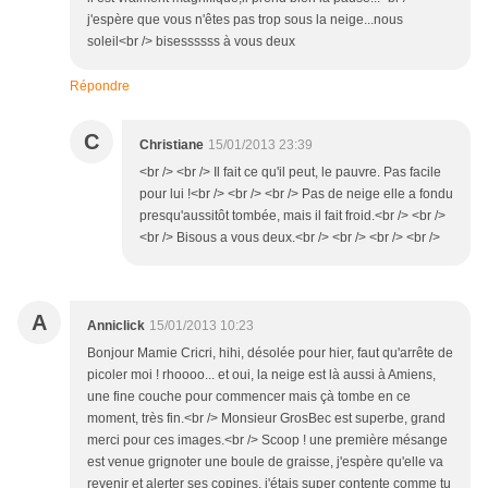
j'espère que vous n'êtes pas trop sous la neige...nous
soleil<br /> bisessssss à vous deux
Répondre
C
Christiane
15/01/2013 23:39
<br /> <br /> Il fait ce qu'il peut, le pauvre. Pas facile
pour lui !<br /> <br /> <br /> Pas de neige elle a fondu
presqu'aussitôt tombée, mais il fait froid.<br /> <br />
<br /> Bisous a vous deux.<br /> <br /> <br /> <br />
A
Anniclick
15/01/2013 10:23
Bonjour Mamie Cricri, hihi, désolée pour hier, faut qu'arrête de
picoler moi ! rhoooo... et oui, la neige est là aussi à Amiens,
une fine couche pour commencer mais çà tombe en ce
moment, très fin.<br /> Monsieur GrosBec est superbe, grand
merci pour ces images.<br /> Scoop ! une première mésange
est venue grignoter une boule de graisse, j'espère qu'elle va
revenir et alerter ses copines, j'étais super contente comme tu