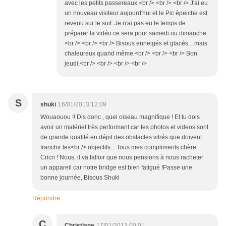
avec les petits passereaux.<br /> <br /> <br /> J'ai eu
un nouveau visiteur aujourd'hui et le Pic épeiche est
revenu sur le suif. Je n'ai pas eu le temps de
préparer la vidéo ce sera pour samedi ou dimanche.
<br /> <br /> <br /> Bisous enneigés et glacés....mais
chaleureux quand même.<br /> <br /> <br /> Bon
jeudi.<br /> <br /> <br /> <br />
S
shuki
16/01/2013 12:09
Wouaouou !! Dis donc , quel oiseau magnifique ! Et tu dois
avoir un matériel très performant car tes photos et videos sont
de grande qualité en dépit des obstacles vitrés que doivent
franchir tes<br /> objectifs... Tous mes compliments chère
Cricri ! Nous, il va falloir que nous pensions à nous racheter
un appareil car notre bridge est bien fatigué !Passe une
bonne journée, Bisous Shuki
Répondre
C
Christiane
17/01/2013 00:01