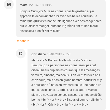
M
maite
15/01/2013 13:45
Bonjour Cricri,<br /> Je ne connais pas le grosbec et j'ai
apprécié le découvrir chez toi avec ses belles couleurs. Je
remarque qu'il vit en bonne intelligence avec ses congénères
qui le laissent manger leurs<br /> graînes.<br /> Bon mardi,
bisous et à bientôt.<br /> Maite
Répondre
C
Christiane
15/01/2013 23:53
<br /> <br /> Bonsoir Maïté,<br /> <br /> <br />
Beaucoup de personnes ne connaissent pas cet
oiseau beaucoup moins courant que les mésanges,
verdiers, pinsons, moineaux. Il en vient tous les ans
chez nous, mais pas en grand nombre, sauf il<br /> y
a deux ans où nous en avons vu toute une bande un
jour sous le cerisier. Après leur passage, il y avait
plein de noyaux de cerises cassés. L'année avait été
bonne !<br /> <br /> <br /> Bisous et bonne nuit.<br />
<br /> <br /> Cricri<br /> <br /> <br /> <br />