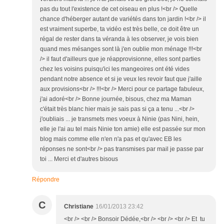
pas du tout l'existence de cet oiseau en plus !<br /> Quelle
chance d'héberger autant de variétés dans ton jardin !<br /> il
est vraiment superbe, ta vidéo est très belle, ce doit être un
régal de rester dans ta véranda à les observer, je vois bien
quand mes mésanges sont là j'en oublie mon ménage !!!<br
/> il faut d'ailleurs que je réapprovisionne, elles sont parties
chez les voisins puisqu'ici les mangeoires ont été vides
pendant notre absence et si je veux les revoir faut que j'aille
aux provisions<br /> !!!<br /> Merci pour ce partage fabuleux,
j'ai adoré<br /> Bonne journée, bisous, chez ma Maman
c'était très blanc hier mais je sais pas si ça a tenu ...<br />
j'oubliais ... je transmets mes voeux à Ninie (pas Nini, hein,
elle je l'ai au tel mais Ninie ton amie) elle est passée sur mon
blog mais comme elle n'en n'a pas et qu'avec EB les
réponses ne sont<br /> pas transmises par mail je passe par
toi ... Merci et d'autres bisous
Répondre
C
Christiane
16/01/2013 23:42
<br /> <br /> Bonsoir Dédée,<br /> <br /> <br /> Et tu