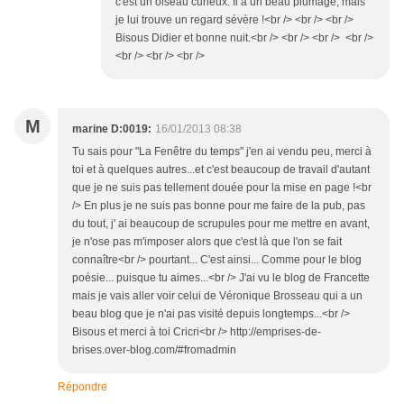
c'est un oiseau curieux. Il a un beau plumage, mais
je lui trouve un regard sévère !<br /> <br /> <br />
Bisous Didier et bonne nuit.<br /> <br /> <br /> <br />
<br /> <br /> <br />
M
marine D:0019:
16/01/2013 08:38
Tu sais pour "La Fenêtre du temps" j'en ai vendu peu, merci à
toi et à quelques autres...et c'est beaucoup de travail d'autant
que je ne suis pas tellement douée pour la mise en page !<br
/> En plus je ne suis pas bonne pour me faire de la pub, pas
du tout, j' ai beaucoup de scrupules pour me mettre en avant,
je n'ose pas m'imposer alors que c'est là que l'on se fait
connaître<br /> pourtant... C'est ainsi... Comme pour le blog
poésie... puisque tu aimes...<br /> J'ai vu le blog de Francette
mais je vais aller voir celui de Véronique Brosseau qui a un
beau blog que je n'ai pas visité depuis longtemps...<br />
Bisous et merci à toi Cricri<br /> http://emprises-de-
brises.over-blog.com/#fromadmin
Répondre