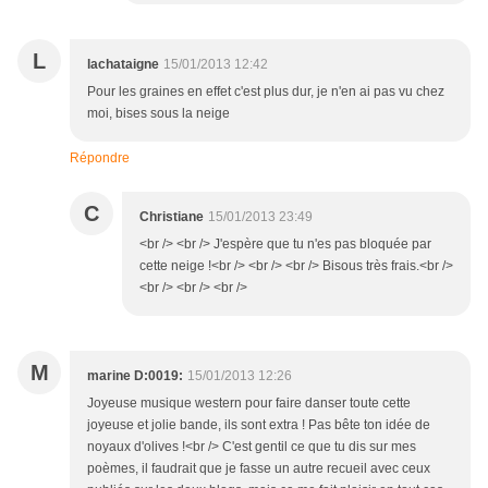
L
lachataigne
15/01/2013 12:42
Pour les graines en effet c'est plus dur, je n'en ai pas vu chez
moi, bises sous la neige
Répondre
C
Christiane
15/01/2013 23:49
<br /> <br /> J'espère que tu n'es pas bloquée par
cette neige !<br /> <br /> <br /> Bisous très frais.<br />
<br /> <br /> <br />
M
marine D:0019:
15/01/2013 12:26
Joyeuse musique western pour faire danser toute cette
joyeuse et jolie bande, ils sont extra ! Pas bête ton idée de
noyaux d'olives !<br /> C'est gentil ce que tu dis sur mes
poèmes, il faudrait que je fasse un autre recueil avec ceux