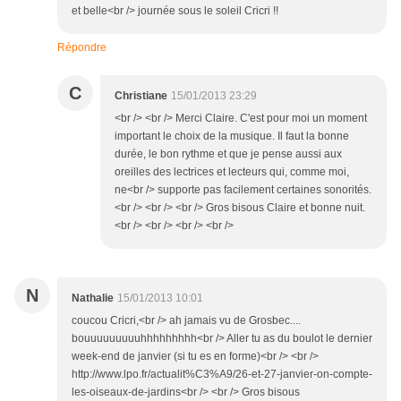
et belle<br /> journée sous le soleil Cricri !!
Répondre
C
Christiane
15/01/2013 23:29
<br /> <br /> Merci Claire. C'est pour moi un moment
important le choix de la musique. Il faut la bonne
durée, le bon rythme et que je pense aussi aux
oreilles des lectrices et lecteurs qui, comme moi,
ne<br /> supporte pas facilement certaines sonorités.
<br /> <br /> <br /> Gros bisous Claire et bonne nuit.
<br /> <br /> <br /> <br />
N
Nathalie
15/01/2013 10:01
coucou Cricri,<br /> ah jamais vu de Grosbec....
bouuuuuuuuuhhhhhhhhh<br /> Aller tu as du boulot le dernier
week-end de janvier (si tu es en forme)<br /> <br />
http://www.lpo.fr/actualit%C3%A9/26-et-27-janvier-on-compte-
les-oiseaux-de-jardins<br /> <br /> Gros bisous