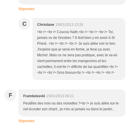
Répondre
C
Christiane
15/01/2013 23:26
<br /> <br /> Coucou Nath,<br /> <br /> <br /> Toi,
jamais vu de Grosbec ? Il doit bien y en avoir à St
Priest...<br /> <br /> <br /> Je suis allée voir le lien.
J'espère que je serai en forme, je ferai ça avec
Michel. Mais ce ne sera pas pratique, avec le va-et-
vient permanent entre les mangeoires et les
cachettes, il est<br /> difficile de las quantifier.<br />
<br /> <br /> Gros bisous<br /> <br /> <br /> <br />
F
Framboise44
15/01/2013 09:21
Peutêtre des noix ou des noisettes ?<br /> je suis allée sur le
net écouter son chant , je n'en ai jamais vu dans le jardin ,
Répondre