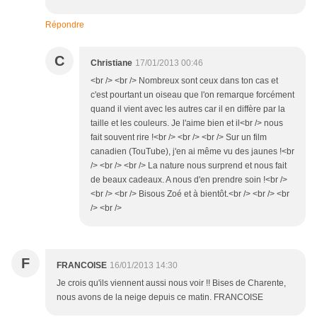
Répondre
C
Christiane
17/01/2013 00:46
<br /> <br /> Nombreux sont ceux dans ton cas et
c'est pourtant un oiseau que l'on remarque forcément
quand il vient avec les autres car il en diffère par la
taille et les couleurs. Je l'aime bien et il<br /> nous
fait souvent rire !<br /> <br /> <br /> Sur un film
canadien (TouTube), j'en ai même vu des jaunes !<br
/> <br /> <br /> La nature nous surprend et nous fait
de beaux cadeaux. A nous d'en prendre soin !<br />
<br /> <br /> Bisous Zoé et à bientôt.<br /> <br /> <br
/> <br />
F
FRANCOISE
16/01/2013 14:30
Je crois qu'ils viennent aussi nous voir !! Bises de Charente,
nous avons de la neige depuis ce matin. FRANCOISE