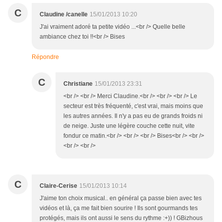
C
Claudine /canelle
15/01/2013 10:20
J'ai vraiment adoré ta petite vidéo ...<br /> Quelle belle
ambiance chez toi !!<br /> Bises
Répondre
C
Christiane
15/01/2013 23:31
<br /> <br /> Merci Claudine.<br /> <br /> <br /> Le
secteur est très fréquenté, c'est vrai, mais moins que
les autres années. Il n'y a pas eu de grands froids ni
de neige. Juste une légère couche cette nuit, vite
fondur ce matin.<br /> <br /> <br /> Bises<br /> <br />
<br /> <br />
C
Claire-Cerise
15/01/2013 10:14
J'aime ton choix musical.. en général ça passe bien avec tes
vidéos et là, ça me fait bien sourire ! Ils sont gourmands tes
protégés, mais ils ont aussi le sens du rythme :+)) ! GBizhous