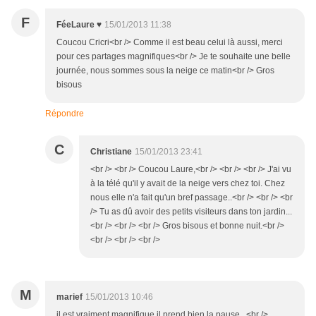
F
FéeLaure ♥
15/01/2013 11:38
Coucou Cricri<br /> Comme il est beau celui là aussi, merci
pour ces partages magnifiques<br /> Je te souhaite une belle
journée, nous sommes sous la neige ce matin<br /> Gros
bisous
Répondre
C
Christiane
15/01/2013 23:41
<br /> <br /> Coucou Laure,<br /> <br /> <br /> J'ai vu
à la télé qu'il y avait de la neige vers chez toi. Chez
nous elle n'a fait qu'un bref passage..<br /> <br /> <br
/> Tu as dû avoir des petits visiteurs dans ton jardin...
<br /> <br /> <br /> Gros bisous et bonne nuit.<br />
<br /> <br /> <br />
M
marief
15/01/2013 10:46
il est vraiment magnifique,il prend bien la pause...<br />