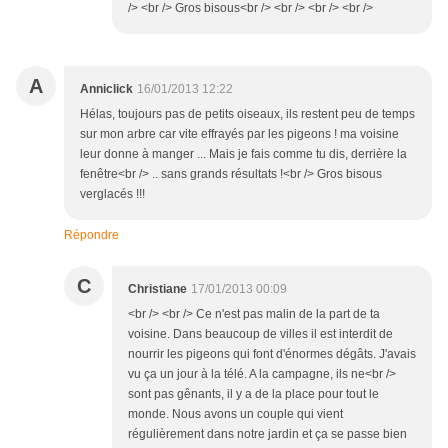
/> <br /> Gros bisous<br /> <br /> <br /> <br />
A
Anniclick
16/01/2013 12:22
Hélas, toujours pas de petits oiseaux, ils restent peu de temps
sur mon arbre car vite effrayés par les pigeons ! ma voisine
leur donne à manger ... Mais je fais comme tu dis, derrière la
fenêtre<br /> .. sans grands résultats !<br /> Gros bisous
verglacés !!!
Répondre
C
Christiane
17/01/2013 00:09
<br /> <br /> Ce n'est pas malin de la part de ta
voisine. Dans beaucoup de villes il est interdit de
nourrir les pigeons qui font d'énormes dégâts. J'avais
vu ça un jour à la télé. A la campagne, ils ne<br />
sont pas gênants, il y a de la place pour tout le
monde. Nous avons un couple qui vient
régulièrement dans notre jardin et ça se passe bien