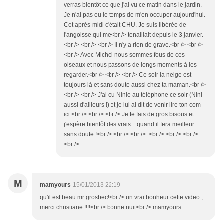
verras bientôt ce que j'ai vu ce matin dans le jardin.
Je n'ai pas eu le temps de m'en occuper aujourd'hui.
Cet après-midi c'était CHU. Je suis libérée de
l'angoisse qui me<br /> tenaillait depuis le 3 janvier.
<br /> <br /> <br /> Il n'y a rien de grave.<br /> <br />
<br /> Avec Michel nous sommes fous de ces
oiseaux et nous passons de longs moments à les
regarder.<br /> <br /> <br /> Ce soir la neige est
toujours là et sans doute aussi chez ta maman.<br />
<br /> <br /> J'ai eu Ninie au téléphone ce soir (Nini
aussi d'ailleurs !) et je lui ai dit de venir lire ton com
ici.<br /> <br /> <br /> Je te fais de gros bisous et
j'espère bientôt des vrais... quand il fera meilleur
sans doute !<br /> <br /> <br /> <br /> <br /> <br />
<br />
M
mamyours
15/01/2013 22:19
qu'il est beau mr grosbec!<br /> un vrai bonheur cette video ,
merci christiane !!!!<br /> bonne nuit<br /> mamyours