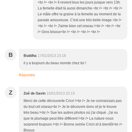
<br /> <br /> Il revient tous les jours jusque vers 13h.
La femelle était là aussi dimanche.<br /> <br /> <br />
Le mâle offre la graine à la femelle au moment de la
parade amoureuse. C'est une très belle image.<br />
<br /> <br /> J'aime bien cet oiseau !<br /> <br /> <br
/> Gros bisous<br /> <br /> <br /> <br />
B
Buddha
17/01/2013 23:18
il y a toujours du beau monde chez toi !
Répondre
Z
Zoé de Gavin
16/01/2013 22:15
Merci de cette découverte Cricri !<br /> Je ne connaissais pas
du tout cet oiseau<br /> Je le découvre donc et je le trouve
très beau !<br /> Sue les autres photos où j'ai cliqué , j'ai vu
que le plumage peut être différent !<br /> La nature nous
surprend toujours !<br /> Bonne soirée Cricri et à bientôt<br />
Bisous