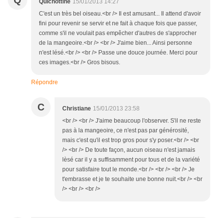
Q
Quichottine
15/01/2013 14:27
C'est un très bel oiseau.<br /> Il est amusant... Il attend d'avoir
fini pour revenir se servir et ne fait à chaque fois que passer,
comme s'il ne voulait pas empêcher d'autres de s'approcher
de la mangeoire.<br /> <br /> J'aime bien... Ainsi personne
n'est lésé.<br /> <br /> Passe une douce journée. Merci pour
ces images.<br /> Gros bisous.
Répondre
C
Christiane
15/01/2013 23:58
<br /> <br /> J'aime beaucoup l'observer. S'il ne reste
pas à la mangeoire, ce n'est pas par générosité,
mais c'est qu'il est trop gros pour s'y poser.<br /> <br
/> <br /> De toute façon, aucun oiseau n'est jamais
lèsé car il y a suffisamment pour tous et de la variété
pour satisfaire tout le monde.<br /> <br /> <br /> Je
t'embrasse et je te souhaite une bonne nuit.<br /> <br
/> <br /> <br />