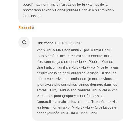
peux l'imaginer mais je n'ai pas eu le<br /> temps de la
photographier.<br /> Bonne journée Cricri et à bientôt<br />
Gros bisous
Répondre
C
Christiane
15/01/2013 23:37
<br /> <br /> Mais non Annick : pas Mamie Cricri,
mais Mémée Cricri. Ce n'est pas moderne, mais
c'est comme ça chez nous<br /> : Pépé et Mémée.
Une tradition familiale.<br /> <br /> <br /> Je te l'avais
dit qu'avec la neige tu aurais de la visite. Tu risques
même voir arriver des moineaux, je me souviens que
tu en avais photographiés l'année dernière dans les
arbres... Eux, ils<br /> sont voraces !<br /> <br /> <br
/> Pour les photographier, il faut être assise,
l'appareil à la main, et les attendre. Tu repéreras vite
les bons moments.<br /> <br /> <br /> Gros bisous et
bonne journée.<br /> <br /> <br /> <br />