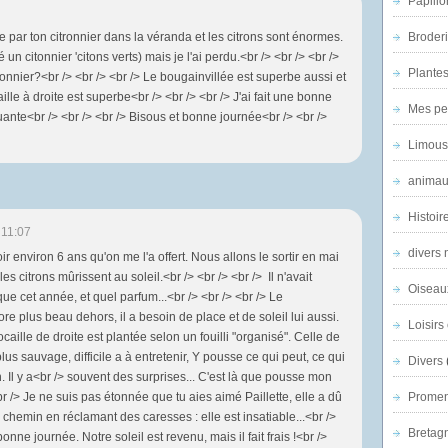
Papillo
e par ton citronnier dans la véranda et les citrons sont énormes.
Broder
 un citonnier 'citons verts) mais je l'ai perdu.<br /> <br /> <br />
Plantes 
ronnier?<br /> <br /> <br /> Le bougainvillée est superbe aussi et
ille à droite est superbe<br /> <br /> <br /> J'ai fait une bonne
Mes pe
quante<br /> <br /> <br /> Bisous et bonne journée<br /> <br />
Limous
animau
Histoir
 11:07
divers 
voir environ 6 ans qu'on me l'a offert. Nous allons le sortir en mai
es citrons mûrissent au soleil.<br /> <br /> <br /> Il n'avait
Oiseau
ue cet année, et quel parfum...<br /> <br /> <br /> Le
re plus beau dehors, il a besoin de place et de soleil lui aussi.
Loisirs 
rocaille de droite est plantée selon un fouilli "organisé". Celle de
s sauvage, difficile a à entretenir, Y pousse ce qui peut, ce qui
Divers
 Il y a<br /> souvent des surprises... C'est là que pousse mon
r /> Je ne suis pas étonnée que tu aies aimé Paillette, elle a dû
Promen
u chemin en réclamant des caresses : elle est insatiable...<br />
Bretagn
onne journée. Notre soleil est revenu, mais il fait frais !<br />