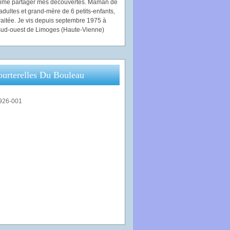
'aime partager mes découvertes. Maman de
adultes et grand-mère de 6 petits-enfants,
traitée. Je vis depuis septembre 1975 à
ud-ouest de Limoges (Haute-Vienne)
ourterelles Du Bouleau