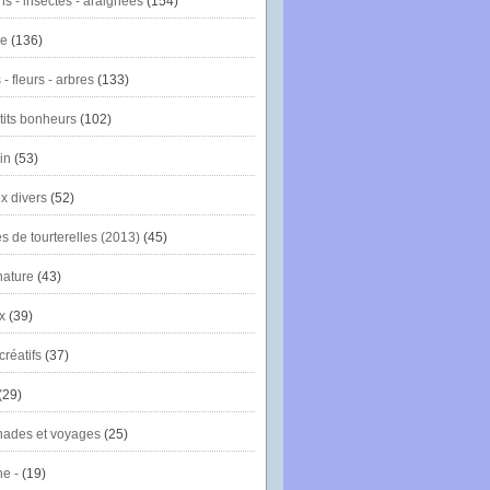
ns - insectes - araignées
(154)
ie
(136)
- fleurs - arbres
(133)
tits bonheurs
(102)
in
(53)
x divers
(52)
es de tourterelles (2013)
(45)
nature
(43)
x
(39)
créatifs
(37)
(29)
ades et voyages
(25)
e -
(19)