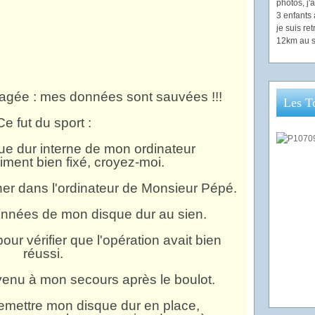
photos, j
3 enfants 
je suis re
12km au s
lagée : mes données sont sauvées !!!
Les T
Ce fut du sport :
sque dur interne de mon ordinateur
raiment bien fixé, croyez-moi.
cher dans l'ordinateur de Monsieur Pépé.
données de mon disque dur au sien.
our vérifier que l'opération avait bien
réussi.
 venu à mon secours après le boulot.
remettre mon disque dur en place,