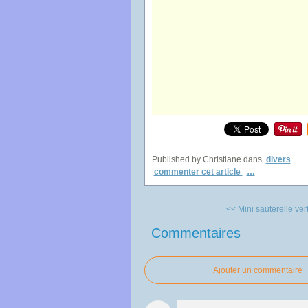
Published by Christiane
dans
divers
commenter cet article
…
<< Mini sauterelle ver
Commentaires
Ajouter un commentaire