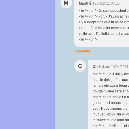
M
Marithé
13/04/2011 07:25
<br /> <br /> Je suis époustouflé
<br /> <br /> <br /> J'avais acheté
Il y a longtemps que tu as ce cit
la montée d'escalier avec la roca
visite avec Paillette qui est cra
<br /> <br />
Répondre
C
Christiane
13/04/2011
<br /> <br /> Il doit y a
à la fin des gelées que l
jamais été aussi beau q
bougainvillée sera enco
<br /> <br /> <br /> La 
gauche est beaucoup plu
veut. Nous aimons bien.
muguet !<br /> <br /> <b
te suivre tout le lond d
<br /> <br /> Nisous et b