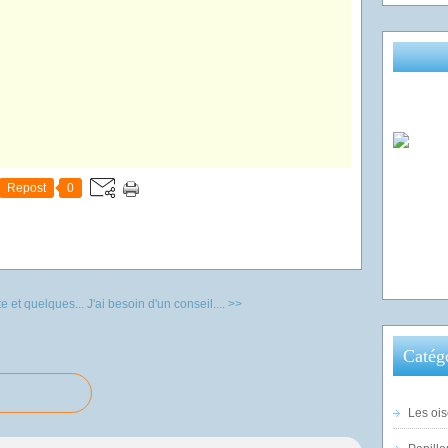
Repost
0
te et quelques...
J'ai besoin d'un conseil.... >>
Catég
Les ois