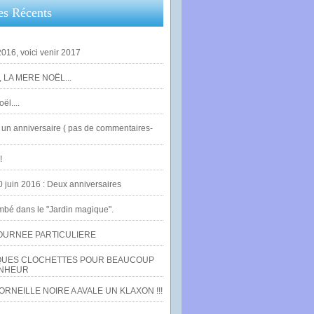
es Récents
016, voici venir 2017
 LA MERE NOËL...
ël....
un anniversaire ( pas de commentaires-
!
0 juin 2016 : Deux anniversaires
bé dans le "Jardin magique".
OURNEE PARTICULIERE
UES CLOCHETTES POUR BEAUCOUP
NHEUR
RNEILLE NOIRE A AVALE UN KLAXON !!!