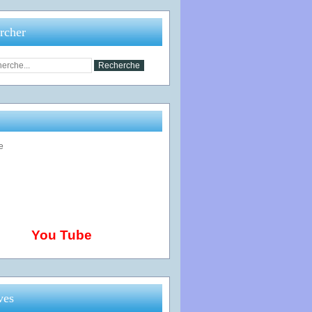
rcher
You Tube
ves