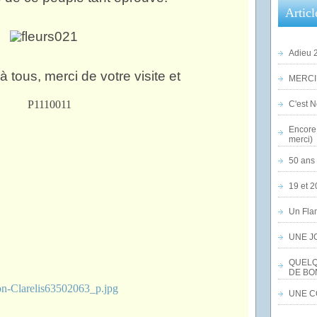
Articl
Adieu 2
 tous, merci de votre visite et
MERCI,
C'est No
Encore 
merci)
50 ans 
19 et 2
Un Flam
UNE J
QUELQ
DE BO
UNE CO