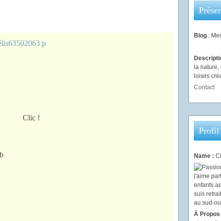
Présen
Blog
: Mes
Descript
la nature
loisirs créa
Contact
Clic !
Profil
Name :
Ch
À Propos