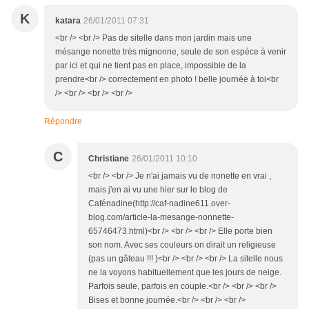
K
katara
26/01/2011 07:31
<br /> <br /> Pas de sitelle dans mon jardin mais une
mésange nonette très mignonne, seule de son espèce à venir
par ici et qui ne tient pas en place, impossible de la
prendre<br /> correctement en photo ! belle journée à toi<br
/> <br /> <br /> <br />
Répondre
C
Christiane
26/01/2011 10:10
<br /> <br /> Je n'ai jamais vu de nonette en vrai ,
mais j'en ai vu une hier sur le blog de
Cafénadine(http://caf-nadine611.over-
blog.com/article-la-mesange-nonnette-
65746473.html)<br /> <br /> <br /> Elle porte bien
son nom. Avec ses couleurs on dirait un religieuse
(pas un gâteau !!! )<br /> <br /> <br /> La sitelle nous
ne la voyons habituellement que les jours de neige.
Parfois seule, parfois en couple.<br /> <br /> <br />
Bises et bonne journée.<br /> <br /> <br />