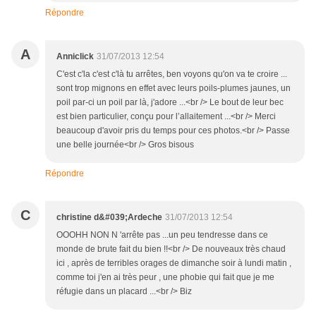
Répondre
A
Anniclick
31/07/2013 12:54
C'est c'la c'est c'là tu arrêtes, ben voyons qu'on va te croire ...
sont trop mignons en effet avec leurs poils-plumes jaunes, un
poil par-ci un poil par là, j'adore ...<br /> Le bout de leur bec
est bien particulier, conçu pour l’allaitement ...<br /> Merci
beaucoup d'avoir pris du temps pour ces photos.<br /> Passe
une belle journée<br /> Gros bisous
Répondre
C
christine d&#039;Ardeche
31/07/2013 12:54
OOOHH NON N 'arrête pas ...un peu tendresse dans ce
monde de brute fait du bien !!<br /> De nouveaux très chaud
ici , après de terribles orages de dimanche soir à lundi matin ,
comme toi j'en ai très peur , une phobie qui fait que je me
réfugie dans un placard ...<br /> Biz