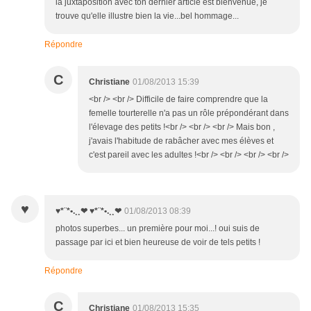
la juxtaposition avec ton dernier article est bienvenue, je
trouve qu'elle illustre bien la vie...bel hommage...
Répondre
C
Christiane
01/08/2013 15:39
<br /> <br /> Difficile de faire comprendre que la
femelle tourterelle n'a pas un rôle prépondérant dans
l'élevage des petits !<br /> <br /> <br /> Mais bon ,
j'avais l'habitude de rabâcher avec mes élèves et
c'est pareil avec les adultes !<br /> <br /> <br /> <br />
♥
♥*¨*•.¸¸❤ ♥*¨*•.¸¸❤
01/08/2013 08:39
photos superbes... un première pour moi...! oui suis de
passage par ici et bien heureuse de voir de tels petits !
Répondre
C
Christiane
01/08/2013 15:35