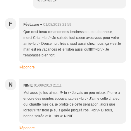
<br /> <br />
F
FéeLaure ♥
01/08/2013 21:59
Que c'est beau ces moments tendresse que du bonheur,
merci Cricri.<br /> Je suis de tout coeur avec vous pour votre
amie<br /> Douce nuit, très chaud aussi chez nous, ça y est le
mari est en vacances et le fiston aussi ouffffffff<br /> Je
t'embrasse bien fort
Répondre
N
NINIE
01/08/2013 21:11
Moi aussi je les aime...!!!<br /> Je vais un peu mieux, Pierre a
encore des quintes épouvantables.<br /> J'aime cette chaleur
qui chauffe mes os, je profite de cette sensation, alors que
lorsqu'il fait froid je suis gelée jusqu'à l'os...<br /> Bisous,
bonne soirée et à +<br /> NINIE
Répondre