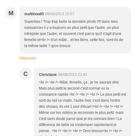
M
maNinou85
09/08/2013 15:57
Superbes ! Trop trop belle la dernière photo !!!! dans mes
naissances il y a toujours un plus petit que l'autre, un plus
intrépide que l'autre, et souvent c'est parce qu'il s'agit d'une
femelle et<br /> d'un mâle... et les tiens, cette fois, sont-ils de
la même taille ? gros bisous
Répondre
C
Christiane
09/08/2013 23:45
<br /> <br /> Mâle, femelle, ça , je ne saurais dire.
Mais plus petit le second c'est normal vu la
croissance rapide.<br /> <br /> <br /> Le plus petit est
sorti du nid ce matin, l'autre hier, c'est dans l'ordre
des choses, ils ont 1 jour d'écart !<br /> <br /> <br />
Même sur les vidéos je reconnais le plus petit mais
c'est sans doute parce que je les connais bien ! La
différence de taille va s'estomper rapidement je
pense...<br /> <br /> <br /> Gros bisous<br /> <br />