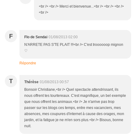
<br /> <br /> Merci et bienvenue...<br /> <br /> <br />
<br />
F
Flo de Sendai
01/08/2013 02:00
N'ARRETE PAS S'TE PLAIT !!!<br /> C'est troooooop mignon
♡
Répondre
T
Thérèse
01/08/2013 00:57
Bonsoir Christiane,<br /> Quel spectacle attendrissant, ils
nous offrent tes tourtereaux. C'est magnifique, un bel exemple
que nous offrent les animaux.<br /> Je n'arrive pas trop
passer sur les blogs ces temps, entre mes vacanciers, mes
absences, mes coupures d'internet à cause des orages, mon
jardin, et la fatigue je ne m'en sors plus.<br /> Bisous, bonne
nuit.