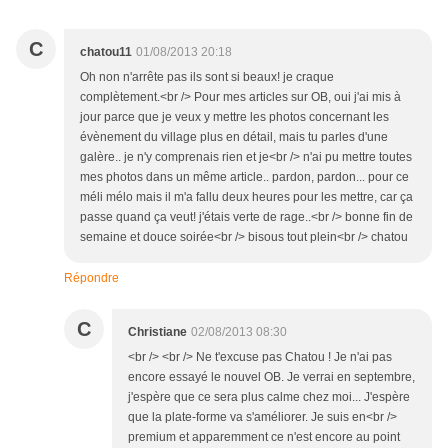
C
chatou11
01/08/2013 20:18
Oh non n'arrête pas ils sont si beaux! je craque
complètement.<br /> Pour mes articles sur OB, oui j'ai mis à
jour parce que je veux y mettre les photos concernant les
évènement du village plus en détail, mais tu parles d'une
galère.. je n'y comprenais rien et je<br /> n'ai pu mettre toutes
mes photos dans un même article.. pardon, pardon... pour ce
méli mélo mais il m'a fallu deux heures pour les mettre, car ça
passe quand ça veut! j'étais verte de rage..<br /> bonne fin de
semaine et douce soirée<br /> bisous tout plein<br /> chatou
Répondre
C
Christiane
02/08/2013 08:30
<br /> <br /> Ne t'excuse pas Chatou ! Je n'ai pas
encore essayé le nouvel OB. Je verrai en septembre,
j'espère que ce sera plus calme chez moi... J'espère
que la plate-forme va s'améliorer. Je suis en<br />
premium et apparemment ce n'est encore au point