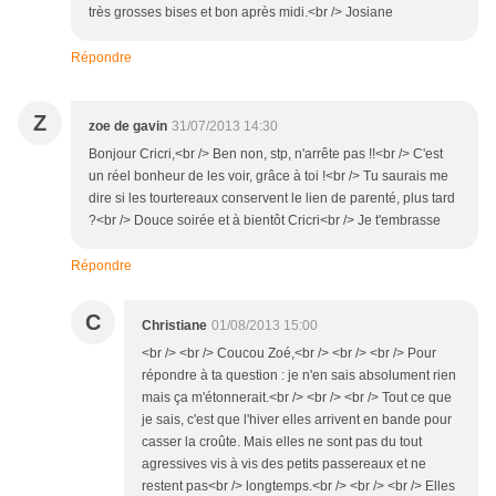
très grosses bises et bon après midi.<br /> Josiane
Répondre
Z
zoe de gavin
31/07/2013 14:30
Bonjour Cricri,<br /> Ben non, stp, n'arrête pas !!<br /> C'est
un réel bonheur de les voir, grâce à toi !<br /> Tu saurais me
dire si les tourtereaux conservent le lien de parenté, plus tard
?<br /> Douce soirée et à bientôt Cricri<br /> Je t'embrasse
Répondre
C
Christiane
01/08/2013 15:00
<br /> <br /> Coucou Zoé,<br /> <br /> <br /> Pour
répondre à ta question : je n'en sais absolument rien
mais ça m'étonnerait.<br /> <br /> <br /> Tout ce que
je sais, c'est que l'hiver elles arrivent en bande pour
casser la croûte. Mais elles ne sont pas du tout
agressives vis à vis des petits passereaux et ne
restent pas<br /> longtemps.<br /> <br /> <br /> Elles