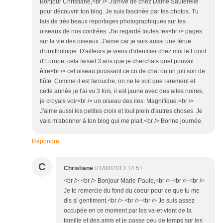
Bonjour Christiane,<br /> J'arrive de chez Dame Sauterelle
pour découvrir ton blog. Je suis fascinée par tes photos. Tu
fais de très beaux reportages photographiques sur les
oiseaux de nos contrées. J'ai regardé toutes tes<br /> pages
sur la vie des oiseaux. J'aime car je suis aussi une férue
d'ornithologie. D'ailleurs je viens d'identifier chez moi le Loriot
d'Europe, cela faisait 3 ans que je cherchais quel pouvait
être<br /> cet oiseau poussant ce cri de chat ou un joli son de
flûte. Comme il est farouche, on ne le voit que rarement et
cette année je l'ai vu 3 fois, il est jaune avec des ailes noires,
je croyais voir<br /> un oiseau des iles. Magnifique.<br />
J'aime aussi les petites croix et tout plein d'autres choses. Je
vais m'abonner à ton blog qui me plait.<br /> Bonne journée.
Répondre
C
Christiane
01/08/2013 14:51
<br /> <br /> Bonjour Marie-Paule,<br /> <br /> <br />
Je te remercie du fond du coeur pour ce que tu me
dis si gentiment.<br /> <br /> <br /> Je suis assez
occupée en ce moment par les va-et-vient de la
famille et des amis et je passe peu de temps sur les