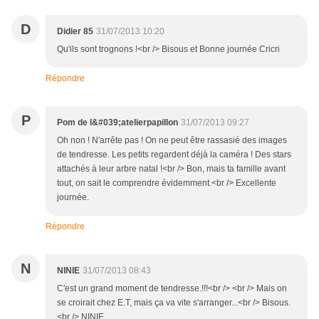
D
Didier 85
31/07/2013 10:20
Qu'ils sont trognons !<br /> Bisous et Bonne journée Cricri
Répondre
P
Pom de l&#039;atelierpapillon
31/07/2013 09:27
Oh non ! N'arrête pas ! On ne peut être rassasié des images
de tendresse. Les petits regardent déjà la caméra ! Des stars
attachés à leur arbre natal !<br /> Bon, mais ta famille avant
tout, on sait le comprendre évidemment.<br /> Excellente
journée.
Répondre
N
NINIE
31/07/2013 08:43
C'est un grand moment de tendresse.!!!<br /> <br /> Mais on
se croirait chez E.T, mais ça va vite s'arranger...<br /> Bisous.
<br /> NINIE