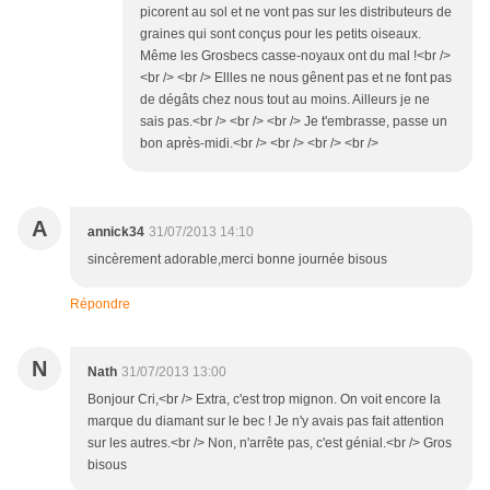
picorent au sol et ne vont pas sur les distributeurs de
graines qui sont conçus pour les petits oiseaux.
Même les Grosbecs casse-noyaux ont du mal !<br />
<br /> <br /> Ellles ne nous gênent pas et ne font pas
de dégâts chez nous tout au moins. Ailleurs je ne
sais pas.<br /> <br /> <br /> Je t'embrasse, passe un
bon après-midi.<br /> <br /> <br /> <br />
A
annick34
31/07/2013 14:10
sincèrement adorable,merci bonne journée bisous
Répondre
N
Nath
31/07/2013 13:00
Bonjour Cri,<br /> Extra, c'est trop mignon. On voit encore la
marque du diamant sur le bec ! Je n'y avais pas fait attention
sur les autres.<br /> Non, n'arrête pas, c'est génial.<br /> Gros
bisous