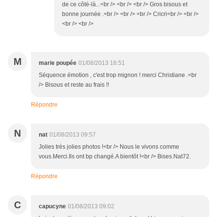
de ce côté-là...<br /> <br /> <br /> Gros bisous et
bonne journée .<br /> <br /> <br /> Cricri<br /> <br />
<br /> <br />
M
marie poupée
01/08/2013 16:51
Séquence émotion , c'est trop mignon ! merci Christiane .<br
/> Bisous et reste au frais !!
Répondre
N
nat
01/08/2013 09:57
Jolies très jolies photos !<br /> Nous le vivons comme
vous.Merci.Ils ont bp changé.A bientôt !<br /> Bises.Nat72.
Répondre
C
capucyne
01/08/2013 09:02