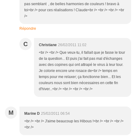
pas semblant , de belles harmonies de couleurs ! bravo à
toi<br /> pour ces réalisations ! Claude<br /> <br /> <br /> <br
/>
Répondre
C
Christiane
26/02/2011 11:02
<br /> <br /> Que veux-tu, il fallait que je fasse le tour
de la question... Et puis j'ai fait pas mal d'échanges
avec des copines qui ont attrapé le virus à leur tour.
Je colorie encore une rosace de<br /> temps en
temps pour me relaxer; ça fonctionne bien... Et les
couleurs nous sont bien nécessaires en cette fin
d'hiver...<br /> <br /> <br /> <br />
M
Marine D
25/02/2011 06:54
<br /> <br /> J'aime beaucoup les Hibous !<br /> <br /> <br />
<br />