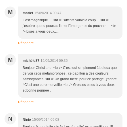
M
marief
15/09/2014 09:47
il est magnifique......<br /> l'attente valait le coup.....<br />
j'espère que tu pourras filmer l'émergence du prochain.....<br
/> bises à vous deux.....
Répondre
M
michèle87
15/09/2014 09:35
Bonjour Christiane ,<br /> C'est tout simplement fabuleux que
de voir cette métamorphose , ce papillon a des couleurs
flamboyantes .<br /> Un grand merci pour ce partage , j'adore
! C'est une pure merveille .<br /> Grosses bises à vous deux
et bonne journée .
Répondre
N
Ninie
15/09/2014 09:08
Bonjour Mapoulette.<br /> Il est (ou elle) est magnifique...!!!