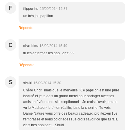
F
flipperine
15/09/2014 16:37
un très joli papillon
Répondre
C
chat bleu
15/09/2014 15:49
tu les enfermes les papillons???
Répondre
S
shuki
15/09/2014 15:30
Chère Cricri, mais quelle merveille ! Ce papillon est une pure
beauté et je te dois un grand merci pour partager avec tes
amis un évènement si exceptionnel... Je crois n'avoir jamais
vu le Machaon<br /> en réalité, juste la chenille. Tu vois
Dame Nature vous offre des beaux cadeaux, profitez-en ! Je
t'embrasse et bons coloriages ! Je crois savoir ce que tu fais,
c'est très apaisant... Shuki