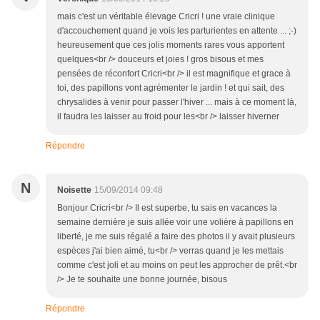
mais c'est un véritable élevage Cricri ! une vraie clinique
d'accouchement quand je vois les parturientes en attente ... ;-)
heureusement que ces jolis moments rares vous apportent
quelques<br /> douceurs et joies ! gros bisous et mes
pensées de réconfort Cricri<br /> il est magnifique et grace à
toi, des papillons vont agrémenter le jardin ! et qui sait, des
chrysalides à venir pour passer l'hiver ... mais à ce moment là,
il faudra les laisser au froid pour les<br /> laisser hiverner
Répondre
N
Noisette
15/09/2014 09:48
Bonjour Cricri<br /> Il est superbe, tu sais en vacances la
semaine dernière je suis allée voir une volière à papillons en
liberté, je me suis régalé a faire des photos il y avait plusieurs
espèces j'ai bien aimé, tu<br /> verras quand je les mettais
comme c'est joli et au moins on peut les approcher de prêt.<br
/> Je te souhaite une bonne journée, bisous
Répondre