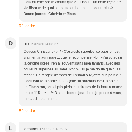
Coucou cricri<br /> Wouah que c'est beau ..un belle leçon de
vie !!!<br /> de quoi se mettre du baume au coeur ..<br />
Bonne journée Cricri<br /> Bises
Répondre
D
DD
15/09/2014 08:37
Coucou Christiane<br /> C'est juste superbe, ce papillon est
vraiment magnifique ... quelle récompense !<br /> j'ai vu aussi
ta cétoine dorée, j'en ai souvent dans mon tamaris, avec des
couleurs superbes au soleil !<br /> Oui je me doute que tu as
reconnu la rangée d'arbres de Frémailloux, c'était un petit clin
d'oeil !<br /> la partie la plus jolie du parcours c'est la pointe
de Chassiron, j'en ai pris plein les mirettes de là-haut à marée
basse 115 ....<br /> Bisous, bonne journée et je pense à vous,
mercredi notamment
Répondre
L
la fourmi
15/09/2014 08:02