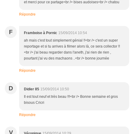
et merci pour ce partage<br /> bises audoises<br /> chatou
Répondre
F
Framboise à Pornic
15/09/2014 10:54
ah mais c'est tout simplement génial !!<br /> c'est un super
reportage et si tu arrives à filmer alors là, ce sera collector !!
<br /> j'ai beau regarder dans l'aneth, j'ai rien de rien ,
pourtant j'ai vu des machaons ..<br /> bonne journée
Répondre
D
Didier 85
15/09/2014 10:50
Il est tout neuf et très beau !!!<br /> Bonne semaine et gros
bisous Cricri
Répondre
V
Véronique
15/09/2014 10:29