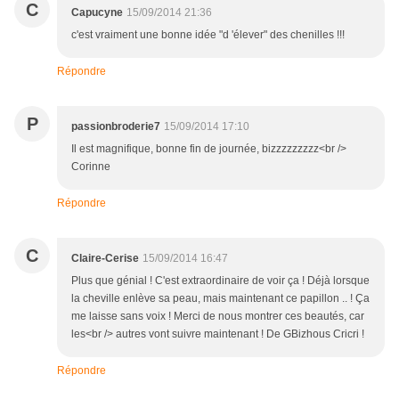
C
Capucyne
15/09/2014 21:36
c'est vraiment une bonne idée "d 'élever" des chenilles !!!
Répondre
P
passionbroderie7
15/09/2014 17:10
Il est magnifique, bonne fin de journée, bizzzzzzzzz<br />
Corinne
Répondre
C
Claire-Cerise
15/09/2014 16:47
Plus que génial ! C'est extraordinaire de voir ça ! Déjà lorsque
la cheville enlève sa peau, mais maintenant ce papillon .. ! Ça
me laisse sans voix ! Merci de nous montrer ces beautés, car
les<br /> autres vont suivre maintenant ! De GBizhous Cricri !
Répondre