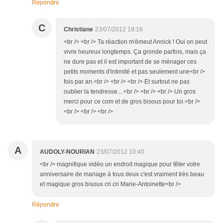
Répondre
C
Christiane
23/07/2012 18:16
<br /> <br /> Ta réaction m'émeut Annick ! Oui on peut
vivre heureux longtemps. Ça gronde parfois, mais ça
ne dure pas et il est important de se ménager ces
petits moments d'intimité et pas seulement une<br />
fois par an.<br /> <br /> <br /> Et surtout ne pas
oublier la tendresse....<br /> <br /> <br /> Un gros
merci pour ce com et de gros bisous pour toi.<br />
<br /> <br /> <br />
A
AUDOLY-NOURIAN
23/07/2012 10:40
<br /> magnifique vidéo un endroit magique pour fêter votre
anniversaire de mariage à tous deux c'est vraiment très beau
et magique gros bisous cri cri Marie-Antoinette<br />
Répondre