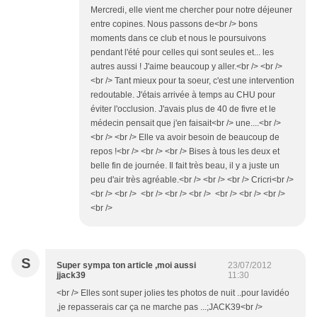
Mercredi, elle vient me chercher pour notre déjeuner
entre copines. Nous passons de<br /> bons
moments dans ce club et nous le poursuivons
pendant l'été pour celles qui sont seules et... les
autres aussi ! J'aime beaucoup y aller.<br /> <br />
<br /> Tant mieux pour ta soeur, c'est une intervention
redoutable. J'étais arrivée à temps au CHU pour
éviter l'occlusion. J'avais plus de 40 de fivre et le
médecin pensait que j'en faisait<br /> une....<br />
<br /> <br /> Elle va avoir besoin de beaucoup de
repos !<br /> <br /> <br /> Bises à tous les deux et
belle fin de journée. Il fait très beau, il y a juste un
peu d'air très agréable.<br /> <br /> <br /> Cricri<br />
<br /> <br /> <br /> <br /> <br /> <br /> <br /> <br />
<br />
S
Super sympa ton article ,moi aussi
23/07/2012
jjack39
11:30
<br /> Elles sont super jolies tes photos de nuit ..pour lavidéo
,je repasserais car ça ne marche pas ...;JACK39<br />