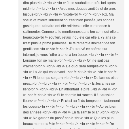
dira plus.<br /> <br /> <br /> Je te souhaite un très bel après
midi,<br /> <br /> <br /> Avec mes douces amitiés et de gros
bisous<br /> <br /> <br /> Nicole<br /> <br /> <br /> P.S. Ma
soeur va mieux l'intervention s'est bien passée, les sondes
gastrique et urinaire ont été retirées et elle commence à
s'alimenter. Comme tu le mentionnes dans ton com, oui elle a
beaucoup<br /> souffert, j'étais inquiète car elle a 79 ans ce
n'est plus la prime jeunesse. Je te remercie ifiniment de ton
gentil com.<br /> <br /> <br /> J'ai trouvé ce poème sur
internet, je vous l'offre à toi et à ton époux :<br /> <br /> <br />
Lorsque l'on se marie,<br /> <br /> <br /> On ne sait pas
vraiment<br /> <br /> <br /> De quoi sera remplie<br /> <br />
<br /> La vie qui est devant...<br /> <br /> <br /> <br /> <br />
<br /> Et le temps se garnit<br /> <br /> <br /> De larmes et de
rires...<br /> <br /> <br /> <br /> <br /> <br /> Et les âmes se
lient<br /> <br /> <br /> En affrontant le pire...<br /> <br /> <br
/> <br /> <br /> <br /> Si le chemin fut ronces, il fut aussi de
fleurs<br /> <br /> <br /> Et c'est au fil du temps que fusionnent
les coeurs.<br /> <br /> <br /> <br /> <br /> <br /> Après bien
des années,<br /> <br /> <br /> En faisant le bilan,<br /> <br />
<br /> Ne gardez du passé<br /> <br /> <br /> Que les plus
beaux moments !<br /> <br /> <br /> <br /> <br /> <br /> De