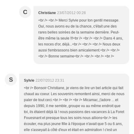
C
Christiane
23/07/2012 00:28
<br /> <br /> Merci Sylvie pour ton gentil message.
Oui, nous avons eu de la chance, c'était une des
rares belles soirées de la semaine dernière. Peut-
être même la seule !!!<br /> <br /> <br /> Dans 4 ans,
les noces d'or, déjà...<br /> <br /> <br /> Nous deux
aussi t'embrassons bien amicalement.<br /> <br />
<br /> Bonne semaine<br /> <br /> <br /> <br />
S
Sylvie
22/07/2012 23:31
<br /> Bonsoir Christiane, je viens de lire un bel article qui fait
chaud au coeur. Les souvenirs remontent ainsi, merci de nous
paler de tout ceci.<br /> <br /> <br /> Micamac, j'adore ... et
depuis 1990, il me semble, groupe vu au même endroit que
toi, ils étaient déjà là ! nous passions des vacances à La Foret
Fouesnant et presque tous les soirs nous allions<br /> les
écouter, ma plus jeune fille à l'époque n'avait que 5 ou 6 ans,
elle s'asseyait à côté d'eux et était en admiration ! c'est un