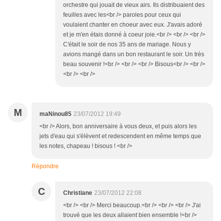
orchestre qui jouait de vieux airs. Ils distribuaient des
feuilles avec les<br /> paroles pour ceux qui
voulaient chanter en choeur avec eux. J'avais adoré
et je m'en étais donné à coeur joie.<br /> <br /> <br />
C'était le soir de nos 35 ans de mariage. Nous y
avions mangé dans un bon restaurant le soir. Un très
beau souvenir !<br /> <br /> <br /> Bisous<br /> <br />
<br /> <br />
M
maNinou85
23/07/2012 19:49
<br /> Alors, bon anniversaire à vous deux, et puis alors les
jets d'eau qui s'élèvent et redescendent en même temps que
les notes, chapeau ! bisous ! <br />
Répondre
C
Christiane
23/07/2012 22:08
<br /> <br /> Merci beaucoup.<br /> <br /> <br /> J'ai
trouvé que les deux allaient bien ensemble !<br />