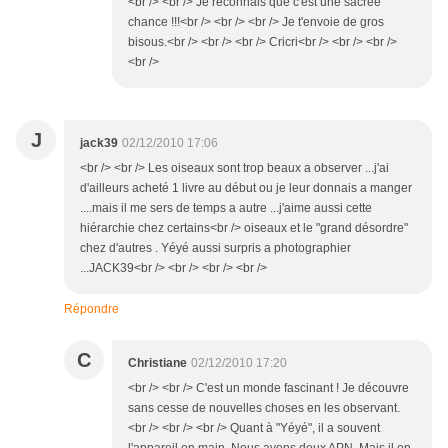
<br /> <br /> Je reconnais que c'est une sacrée
chance !!!<br /> <br /> <br /> Je t'envoie de gros
bisous.<br /> <br /> <br /> Cricri<br /> <br /> <br />
<br />
J
jack39
02/12/2010 17:06
<br /> <br /> Les oiseaux sont trop beaux a observer ...j'ai
d'ailleurs acheté 1 livre au début ou je leur donnais a manger
....mais il me sers de temps a autre ...j'aime aussi cette
hiérarchie chez certains<br /> oiseaux et le "grand désordre"
chez d'autres . Yéyé aussi surpris a photographier
...JACK39<br /> <br /> <br /> <br />
Répondre
C
Christiane
02/12/2010 17:20
<br /> <br /> C'est un monde fascinant ! Je découvre
sans cesse de nouvelles choses en les observant.
<br /> <br /> <br /> Quant à "Yéyé", il a souvent