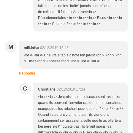
l'appareil en main. Nous avons deux APN. Mais il en
fait moins et ne les "traite" jamais. Il ne s'occupe que
de celles qu'il fait aux Archives<br />
Départementales.<br /> <br /> <br /> Bises.<br /> <br
/> <br /> Cricri<br /> <br /> <br /> <br />
M
milkinise
02/12/2010 15:43
<br /> <br /> Une vraie table d'hote ton jardin<br /> <br /> <br
/> Bises<br /> Annelise<br /> <br /> <br /> <br />
Répondre
C
Christiane
02/12/2010 17:24
<br /> <br /> Je crois que les oiseaux sont rassurés
quand ils peuvent s'envoler rapidement et certaines
mangeoires les rebutent peut-être.<br /> <br /> <br />
Quand ils auront vraiment faim, ils viendront
certainement se rassasier à celle que tu as offerte à
ton père, ne t'inquiète pas. Ils feront moins les
difficiles !<br /> <br /> <br /> Bises.<br /> <br /> <br />