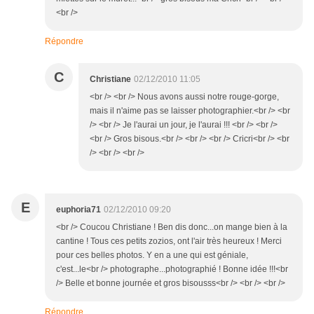
<br />
Répondre
C
Christiane
02/12/2010 11:05
<br /> <br /> Nous avons aussi notre rouge-gorge,
mais il n'aime pas se laisser photographier.<br /> <br
/> <br /> Je l'aurai un jour, je l'aurai !!! <br /> <br />
<br /> Gros bisous.<br /> <br /> <br /> Cricri<br /> <br
/> <br /> <br />
E
euphoria71
02/12/2010 09:20
<br /> Coucou Christiane ! Ben dis donc...on mange bien à la
cantine ! Tous ces petits zozios, ont l'air très heureux ! Merci
pour ces belles photos. Y en a une qui est géniale,
c'est...le<br /> photographe...photographié ! Bonne idée !!!<br
/> Belle et bonne journée et gros bisousss<br /> <br /> <br />
Répondre