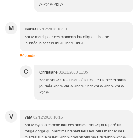
/> <br /> <br />
M
marief
02/12/2010 10:30
<br /> merci pour ces moments bucoliques...bonne
journée..bisessss<br /> <br /> <br />
Répondre
C
Christiane
02/12/2010 11:05
<br /> <br /> Gros bisous à toi Marie-France et bonne
journée.<br /> <br /> <br /> Cricri<br /> <br /> <br />
<br />
V
valy
02/12/2010 10:16
<br /> Sympa comme tout ces photos...<br /> j'ai repéré un
rouge gorge qui vient maintenant tous les jours manger des
miettes sur le muret...<br /> gros bisous ma Cricri<br /> <br />