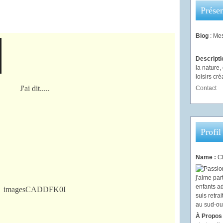
Présen
Blog
: Mes
Descript
la nature
loisirs créa
Contact
Profil
Name :
Ch
À Propos