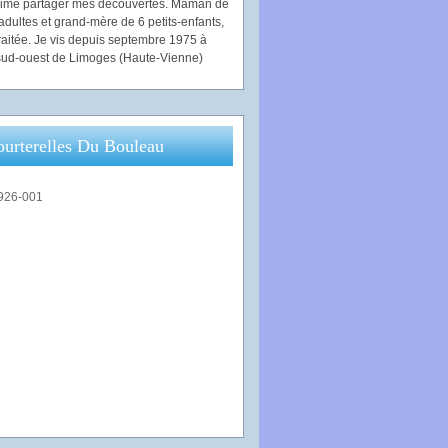
'aime partager mes découvertes. Maman de
adultes et grand-mère de 6 petits-enfants,
traitée. Je vis depuis septembre 1975 à
ud-ouest de Limoges (Haute-Vienne)
ourterelles Du Bouleau