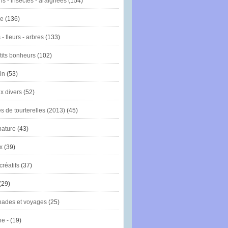
ns - insectes - araignées
(154)
ie
(136)
- fleurs - arbres
(133)
tits bonheurs
(102)
in
(53)
x divers
(52)
es de tourterelles (2013)
(45)
nature
(43)
x
(39)
créatifs
(37)
(29)
ades et voyages
(25)
e -
(19)