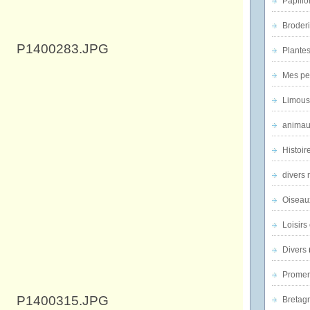
Papillo
Broder
Plantes 
Mes pe
Limous
animau
Histoir
divers 
Oiseau
Loisirs 
Divers
Promen
Bretagn