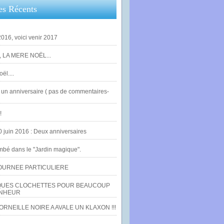
es Récents
016, voici venir 2017
 LA MERE NOËL...
ël....
un anniversaire ( pas de commentaires-
!
0 juin 2016 : Deux anniversaires
bé dans le "Jardin magique".
OURNEE PARTICULIERE
UES CLOCHETTES POUR BEAUCOUP
NHEUR
RNEILLE NOIRE A AVALE UN KLAXON !!!