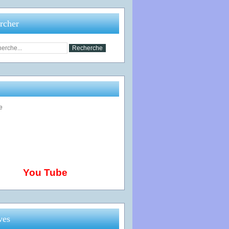
rcher
You Tube
ves