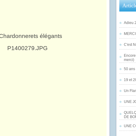
Articl
Adieu 2
MERCI,
 Chardonnerets élégants
C'est No
Encore 
merci)
50 ans 
19 et 2
Un Flam
UNE J
QUELQ
DE BO
UNE CO