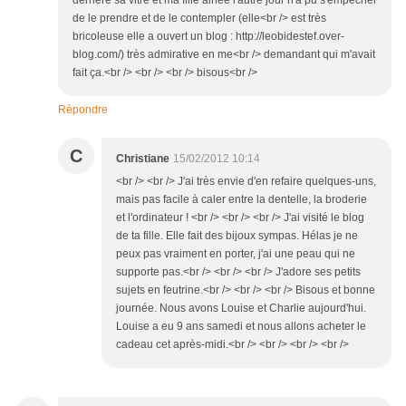
derrière sa vitre et ma fille ainée l'autre jour n'a pu s'empêcher
de le prendre et de le contempler (elle<br /> est très
bricoleuse elle a ouvert un blog : http://leobidestef.over-
blog.com/) très admirative en me<br /> demandant qui m'avait
fait ça.<br /> <br /> <br /> bisous<br />
Répondre
C
Christiane
15/02/2012 10:14
<br /> <br /> J'ai très envie d'en refaire quelques-uns,
mais pas facile à caler entre la dentelle, la broderie
et l'ordinateur ! <br /> <br /> <br /> J'ai visité le blog
de ta fille. Elle fait des bijoux sympas. Hélas je ne
peux pas vraiment en porter, j'ai une peau qui ne
supporte pas.<br /> <br /> <br /> J'adore ses petits
sujets en feutrine.<br /> <br /> <br /> Bisous et bonne
journée. Nous avons Louise et Charlie aujourd'hui.
Louise a eu 9 ans samedi et nous allons acheter le
cadeau cet après-midi.<br /> <br /> <br /> <br />