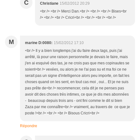
C
Christiane
15/02/2012 20:29
<br /> <br /> Merci Dan.<br /> <br /> <br /> Bises<br
/> <br /> <br /> Cricri<br /> <br /> <br /> <br />
M
marine D:0080:
15/02/2012 17:10
<br /> Il y a bien longtemps j'ai du faire deux tags, puis j'ai
arrêté, là pour une raison personnelle je devais le faire, mais
j'en ai esquivé des tas, je ne crois pas que mes copinautes se
soient<br /> vexées, ou alors je ne l'ai pas su et ma foi ce ne
serait pas un signe d'intelligence alors peu importe, on fait les
choses quand on les sent, en tout cas moi , oui... Et je ne suis
pas prête de<br /> recommencer, cela dit je ne penses pas
avoir dit des choses très intimes, ce que je dis mes abonnées
- beaucoup depuis trois ans - ont fini comme le dit si bien
Zaza par me connaître<br /> vraiment, au travers de ce que je
poste !<br /> <br /> <br /> Bisous Cricri<br />
Répondre