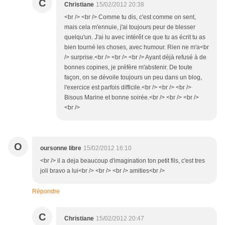
C
Christiane
15/02/2012 20:38
<br /> <br /> Comme tu dis, c'est comme on sent,
mais cela m'ennuie, j'ai toujours peur de blesser
quelqu'un. J'ai lu avec intérêt ce que tu as écrit tu as
bien tourné les choses, avec humour. Rien ne m'a<br
/> surprise.<br /> <br /> <br /> Ayant déjà refusé à de
bonnes copines, je préfère m'abstenir. De toute
façon, on se dévoile toujours un peu dans un blog,
l'exercice est parfois difficile.<br /> <br /> <br />
Bisous Marine et bonne soirée.<br /> <br /> <br />
<br />
O
oursonne libre
15/02/2012 16:10
<br /> il a deja beaucoup d'imagination ton petit fils, c'est tres
joli bravo a lui<br /> <br /> <br /> amities<br />
Répondre
C
Christiane
15/02/2012 20:47