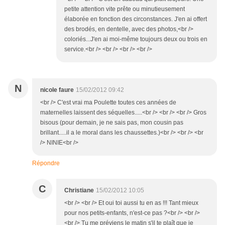
petite attention vite prête ou minutieusement
élaborée en fonction des circonstances. J'en ai offert
des brodés, en dentelle, avec des photos,<br />
coloriés...J'en ai moi-même toujours deux ou trois en
service.<br /> <br /> <br /> <br />
N
nicole faure
15/02/2012 09:42
<br /> C'est vrai ma Poulette toutes ces années de
maternelles laissent des séquelles.....<br /> <br /> <br /> Gros
bisous (pour demain, je ne sais pas, mon cousin pas
brillant.....il a le moral dans les chaussettes.)<br /> <br /> <br
/> NINIE<br />
Répondre
C
Christiane
15/02/2012 10:05
<br /> <br /> Et oui toi aussi tu en as !!! Tant mieux
pour nos petits-enfants, n'est-ce pas ?<br /> <br />
<br /> Tu me préviens le matin s'il te plaît que je