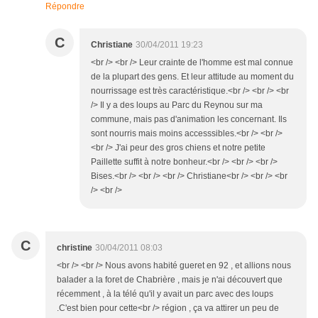
Répondre
C
Christiane
30/04/2011 19:23
<br /> <br /> Leur crainte de l'homme est mal connue
de la plupart des gens. Et leur attitude au moment du
nourrissage est très caractéristique.<br /> <br /> <br
/> Il y a des loups au Parc du Reynou sur ma
commune, mais pas d'animation les concernant. Ils
sont nourris mais moins accesssibles.<br /> <br />
<br /> J'ai peur des gros chiens et notre petite
Paillette suffit à notre bonheur.<br /> <br /> <br />
Bises.<br /> <br /> <br /> Christiane<br /> <br /> <br
/> <br />
C
christine
30/04/2011 08:03
<br /> <br /> Nous avons habité gueret en 92 , et allions nous
balader a la foret de Chabrière , mais je n'ai découvert que
récemment , à la télé qu'il y avait un parc avec des loups
.C'est bien pour cette<br /> région , ça va attirer un peu de