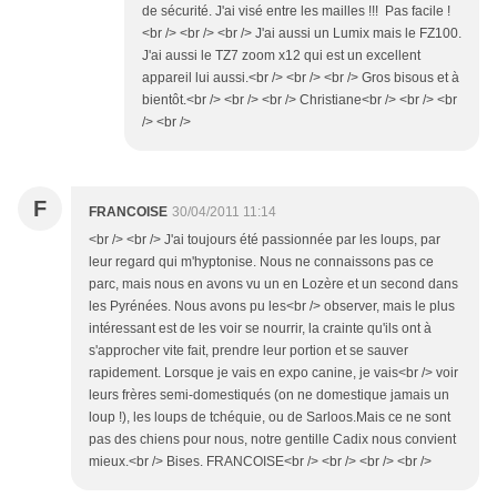
de sécurité. J'ai visé entre les mailles !!! Pas facile !
<br /> <br /> <br /> J'ai aussi un Lumix mais le FZ100.
J'ai aussi le TZ7 zoom x12 qui est un excellent
appareil lui aussi.<br /> <br /> <br /> Gros bisous et à
bientôt.<br /> <br /> <br /> Christiane<br /> <br /> <br
/> <br />
F
FRANCOISE
30/04/2011 11:14
<br /> <br /> J'ai toujours été passionnée par les loups, par
leur regard qui m'hyptonise. Nous ne connaissons pas ce
parc, mais nous en avons vu un en Lozère et un second dans
les Pyrénées. Nous avons pu les<br /> observer, mais le plus
intéressant est de les voir se nourrir, la crainte qu'ils ont à
s'approcher vite fait, prendre leur portion et se sauver
rapidement. Lorsque je vais en expo canine, je vais<br /> voir
leurs frères semi-domestiqués (on ne domestique jamais un
loup !), les loups de tchéquie, ou de Sarloos.Mais ce ne sont
pas des chiens pour nous, notre gentille Cadix nous convient
mieux.<br /> Bises. FRANCOISE<br /> <br /> <br /> <br />