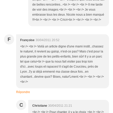
de belles rencontres...<br /> <br /> <br /> Il me tarde
de voir des images.<br /> <br /> <br /> Je vous
embrasse tous les deux. Nicole nous a bien manqué
!!!<br /> <br /> <br /> Cricri<br /> <br /> <br /> <br />
F
Françoise
30/04/2011 20:52
<br /> <br /> Voilà un article digne d'une mami instit...chassez
le naturel, il revient au galop, n'est-ce pas? Mais c'est pour la
plus grande joie de tes petits-enfants, bien sûr! Il y a un parc
tel que celui<br /> que tu nous fait visiter pas trop loin
d'ici...avec loups et rapaces! Il s'agit de Courzieu, près de
Lyon. J'y ai déjà emmené ma classe deux fois...en
chantant...devine quoi? Bises, natur'Lment.<br /> <br /> <br />
<br />
Répondre
C
Christiane
30/04/2011 21:21
<br /> <br /> Pour chanter, il y a le choix :<br /> <br />