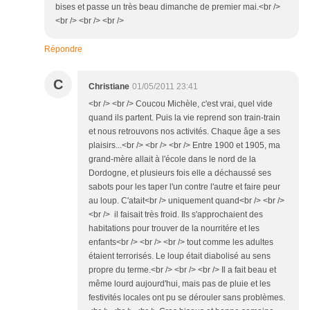
bises et passe un très beau dimanche de premier mai.<br />
<br /> <br /> <br />
Répondre
C
Christiane
01/05/2011 23:41
<br /> <br /> Coucou Michèle, c'est vrai, quel vide
quand ils partent. Puis la vie reprend son train-train
et nous retrouvons nos activités. Chaque âge a ses
plaisirs...<br /> <br /> <br /> Entre 1900 et 1905, ma
grand-mère allait à l'école dans le nord de la
Dordogne, et plusieurs fois elle a déchaussé ses
sabots pour les taper l'un contre l'autre et faire peur
au loup. C'atait<br /> uniquement quand<br /> <br />
<br /> il faisait très froid. Ils s'approchaient des
habitations pour trouver de la nourritére et les
enfants<br /> <br /> <br /> tout comme les adultes
étaient terrorisés. Le loup était diabolisé au sens
propre du terme.<br /> <br /> <br /> Il a fait beau et
même lourd aujourd'hui, mais pas de pluie et les
festivités locales ont pu se dérouler sans problèmes.