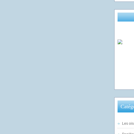
Catég
Les ois