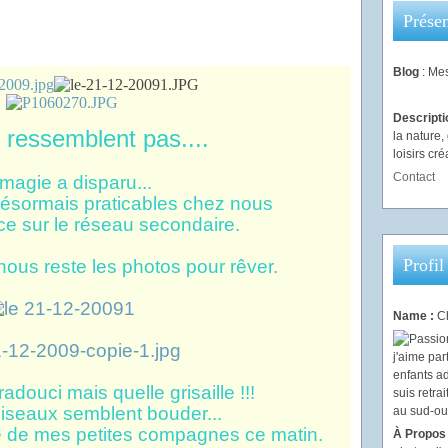
Présen
Blog
: Mes
Descript
 ressemblent pas....
la nature
loisirs créa
Contact
magie a disparu...
désormais praticables chez nous
e sur le réseau secondaire.
Profil
nous reste les photos pour rêver.
Name :
Ch
adouci mais quelle grisaille !!!
iseaux semblent bouder...
te de mes petites compagnes ce matin.
À Propos