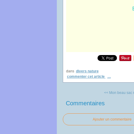
dans
divers nature
commenter cet article
…
<< Mon beau sac r
Commentaires
Ajouter un commentaire