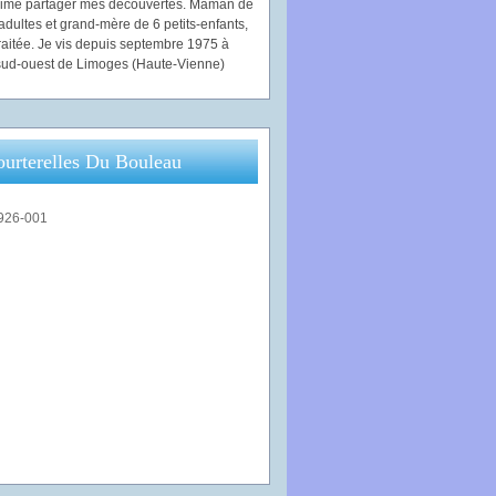
'aime partager mes découvertes. Maman de
adultes et grand-mère de 6 petits-enfants,
traitée. Je vis depuis septembre 1975 à
ud-ouest de Limoges (Haute-Vienne)
ourterelles Du Bouleau