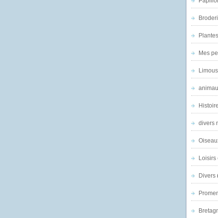
Papillo
Broder
Plantes 
Mes pe
Limous
animau
Histoir
divers 
Oiseau
Loisirs 
Divers
Promen
Bretagn