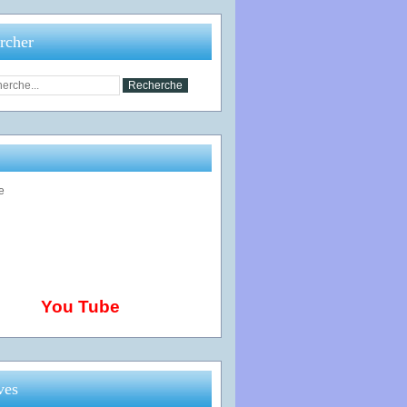
rcher
You Tube
ves