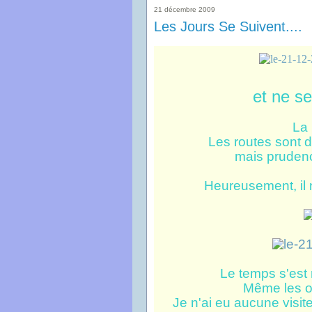
21 décembre 2009
Les Jours Se Suivent....
et ne se
La 
Les routes sont 
mais prudenc
Heureusement, il 
Le temps s'est r
Même les o
Je n'ai eu aucune visi