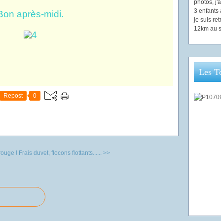
photos, j
3 enfants 
Bon après-midi.
je suis re
12km au s
Les T
Repost
0
ouge !
Frais duvet, flocons flottants...... >>