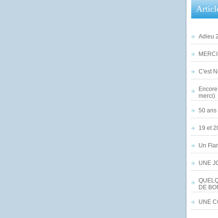
Articl
Adieu 2
MERCI,
C'est No
Encore 
merci)
50 ans 
19 et 2
Un Flam
UNE J
QUELQ
DE BO
UNE CO