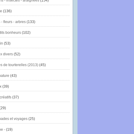
ns - insectes - araignées
(154)
ie
(136)
- fleurs - arbres
(133)
tits bonheurs
(102)
in
(53)
x divers
(52)
es de tourterelles (2013)
(45)
nature
(43)
x
(39)
créatifs
(37)
(29)
ades et voyages
(25)
e -
(19)