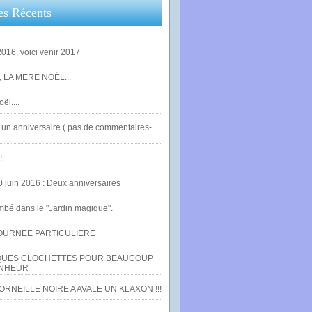
es Récents
016, voici venir 2017
 LA MERE NOËL...
ël....
un anniversaire ( pas de commentaires-
!
0 juin 2016 : Deux anniversaires
bé dans le "Jardin magique".
OURNEE PARTICULIERE
UES CLOCHETTES POUR BEAUCOUP
NHEUR
RNEILLE NOIRE A AVALE UN KLAXON !!!