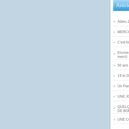
Articl
Adieu 2
MERCI,
C'est No
Encore 
merci)
50 ans 
19 et 2
Un Flam
UNE J
QUELQ
DE BO
UNE CO