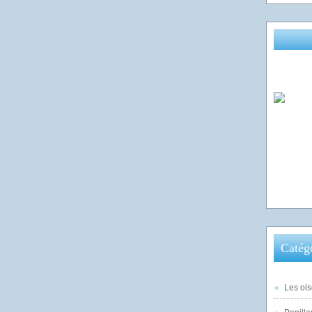
Catég
Les ois