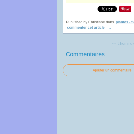
Published by Christiane
dans
plantes - f
commenter cet article
…
<< L'homme et
Commentaires
Ajouter un commentaire