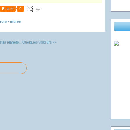
Repost
0
leurs - arbres
 la planète...
Quelques visiteurs >>