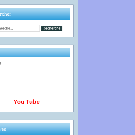
rcher
You Tube
ves