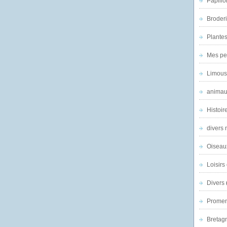
Papillo
Broder
Plantes 
Mes pe
Limous
animau
Histoir
divers 
Oiseau
Loisirs 
Divers
Promen
Bretagn