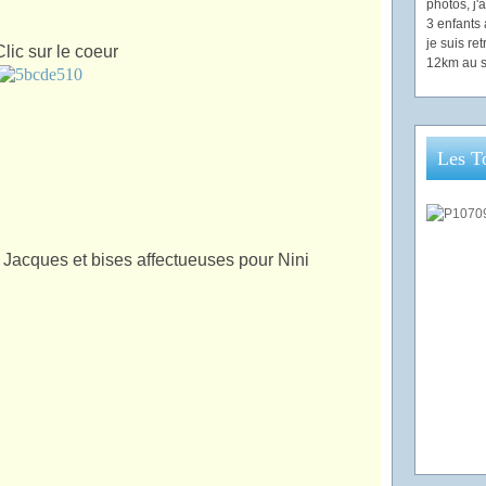
photos, j
3 enfants 
je suis re
Clic sur le coeur
12km au s
Les T
Jacques et bises affectueuses pour Nini