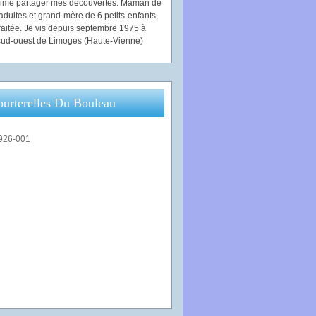
'aime partager mes découvertes. Maman de
adultes et grand-mère de 6 petits-enfants,
traitée. Je vis depuis septembre 1975 à
ud-ouest de Limoges (Haute-Vienne)
ourterelles Du Bouleau