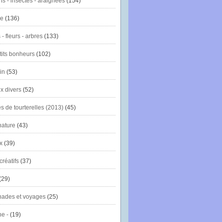
ns - insectes - araignées
(154)
ie
(136)
- fleurs - arbres
(133)
tits bonheurs
(102)
in
(53)
x divers
(52)
es de tourterelles (2013)
(45)
nature
(43)
x
(39)
créatifs
(37)
(29)
ades et voyages
(25)
e -
(19)