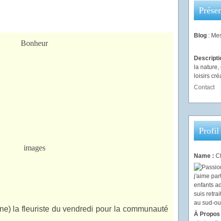
Présen
Blog
: Mes
Descript
la nature
loisirs créa
Contact
Profil
Name :
Ch
ne) la fleuriste du vendredi pour la communauté
À Propos