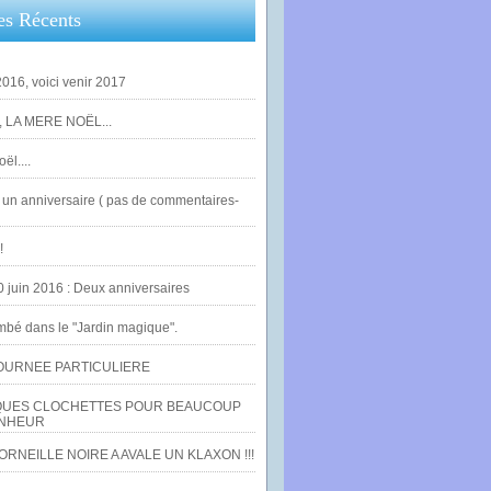
es Récents
016, voici venir 2017
 LA MERE NOËL...
ël....
un anniversaire ( pas de commentaires-
!
0 juin 2016 : Deux anniversaires
bé dans le "Jardin magique".
OURNEE PARTICULIERE
UES CLOCHETTES POUR BEAUCOUP
NHEUR
RNEILLE NOIRE A AVALE UN KLAXON !!!