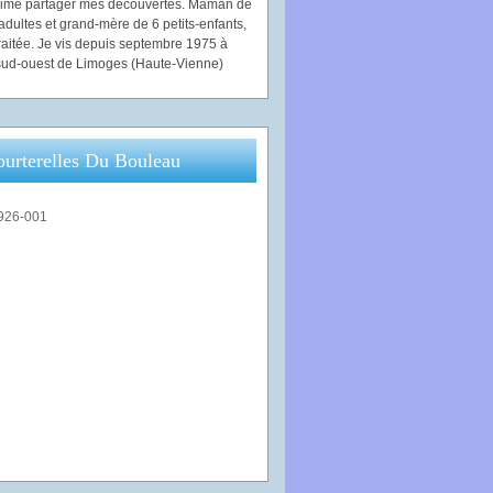
'aime partager mes découvertes. Maman de
adultes et grand-mère de 6 petits-enfants,
traitée. Je vis depuis septembre 1975 à
ud-ouest de Limoges (Haute-Vienne)
ourterelles Du Bouleau