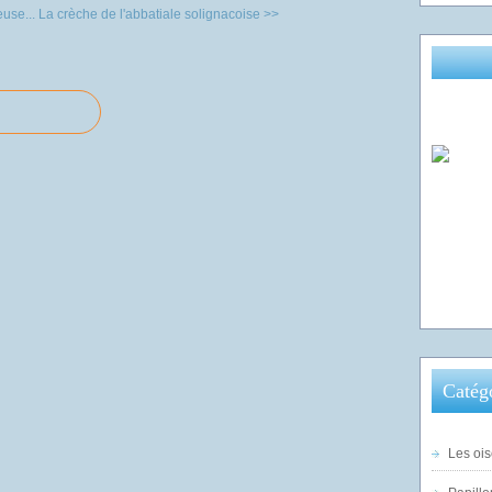
use...
La crèche de l'abbatiale solignacoise >>
Catég
Les ois