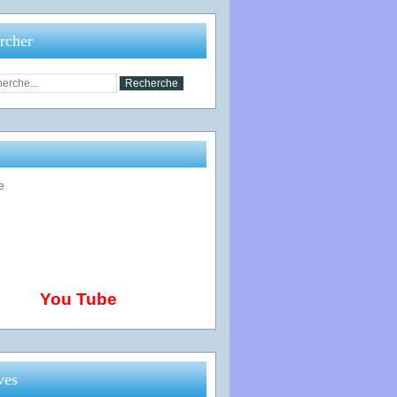
rcher
You Tube
ves