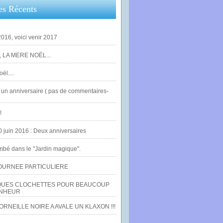
es Récents
016, voici venir 2017
 LA MERE NOËL...
ël....
un anniversaire ( pas de commentaires-
!
0 juin 2016 : Deux anniversaires
bé dans le "Jardin magique".
OURNEE PARTICULIERE
UES CLOCHETTES POUR BEAUCOUP
NHEUR
RNEILLE NOIRE A AVALE UN KLAXON !!!