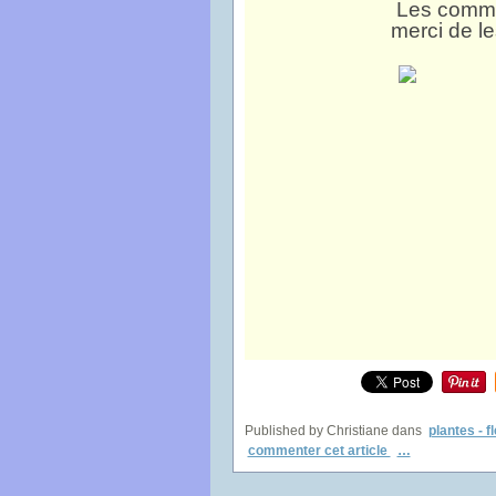
Les commen
merci de l
Published by Christiane
dans
plantes - f
commenter cet article
…