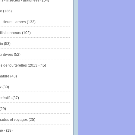
ns - insectes - araignées
(154)
ie
(136)
- fleurs - arbres
(133)
tits bonheurs
(102)
in
(53)
x divers
(52)
es de tourterelles (2013)
(45)
nature
(43)
x
(39)
créatifs
(37)
(29)
ades et voyages
(25)
e -
(19)