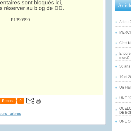
taires sont bloqués ici,
Articl
es réserver au blog de DD.
Adieu 2
MERCI,
C'est No
Encore 
merci)
50 ans 
19 et 2
Un Flam
UNE J
Repost
0
QUELQ
DE BO
leurs - arbres
UNE CO