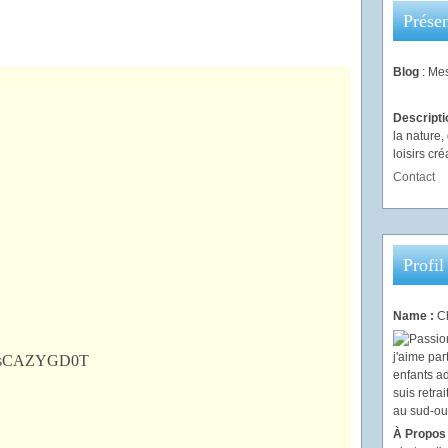
Présen
Blog
: Mes
Descript
la nature
loisirs créa
Contact
Profil
Name :
Ch
À Propos