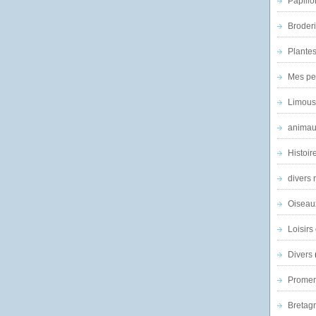
Papillo
Broder
Plantes 
Mes pe
Limous
animau
Histoir
divers 
Oiseau
Loisirs 
Divers
Promen
Bretagn