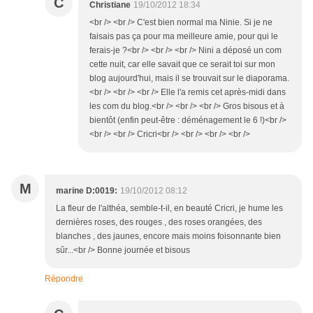
C
Christiane
19/10/2012 18:34
<br /> <br /> C'est bien normal ma Ninie. Si je ne
faisais pas ça pour ma meilleure amie, pour qui le
ferais-je ?<br /> <br /> <br /> Nini a déposé un com
cette nuit, car elle savait que ce serait toi sur mon
blog aujourd'hui, mais il se trouvait sur le diaporama.
<br /> <br /> <br /> Elle l'a remis cet après-midi dans
les com du blog.<br /> <br /> <br /> Gros bisous et à
bientôt (enfin peut-être : déménagement le 6 !)<br />
<br /> <br /> Cricri<br /> <br /> <br /> <br />
M
marine D:0019:
19/10/2012 08:12
La fleur de l'althéa, semble-t-il, en beauté Cricri, je hume les
dernières roses, des rouges , des roses orangées, des
blanches , des jaunes, encore mais moins foisonnante bien
sûr...<br /> Bonne journée et bisous
Répondre