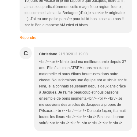
10 jours en Alsace et je me rappelle que Jacques, notre ami,
aimait tout particulièrement cette magnifique région fleurie ;
tout comme il aimait la Bretagne (d'où je suis<br /> originaire
...). J'ai eu une petite pensée pour lui là-bas : roses ou pas !!
<br /> Bon dimanche AM cricri et bises.
Répondre
C
Christiane
21/10/2012 19:08
<br /> <br /> Ninie c'est ma meilleure amie depuis 37
ans. Elle était mon ATSEM dans ma classe
maternelle et nous étions heureuses dans notre
classe. Nous formions une équipe.<br /> <br /> <br />
Nini, je la connais seulement depuis deux ans grâce
à Jacques. Je l'aime beaucoup et nous passons
ensemble de bons moments.<br /> <br /> <br /> Je
me souviens des articles de Jacques à propos de
l'Alsace....<br /> <br /> <br /> De toute façon, il aimait
toutes les fleurs.<br /> <br /> <br /> Bisous et bonne
soirée<br /> <br /> <br /> <br /> <br /> <br /> <br />