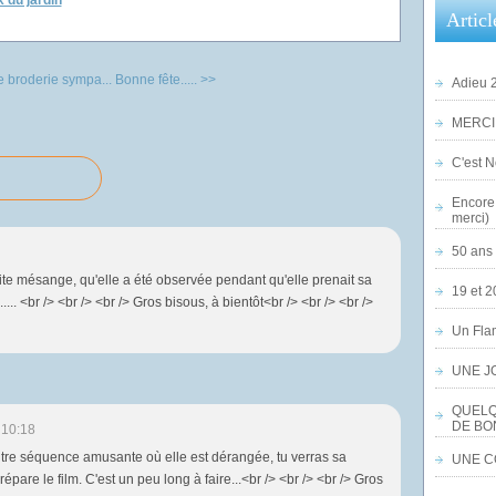
 du jardin
Articl
e broderie sympa...
Bonne fête..... >>
Adieu 2
MERCI,
C'est No
Encore 
merci)
50 ans 
petite mésange, qu'elle a été observée pendant qu'elle prenait sa
19 et 2
.. <br /> <br /> <br /> Gros bisous, à bientôt<br /> <br /> <br />
Un Flam
UNE J
QUELQ
DE BO
 10:18
autre séquence amusante où elle est dérangée, tu verras sa
UNE CO
prépare le film. C'est un peu long à faire...<br /> <br /> <br /> Gros