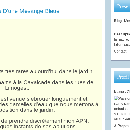
Présen
es D'une Mésange Bleue
Blog
: Mes
Descript
la nature
loisirs créa
Contact
s très rares aujourd'hui dans le jardin.
Profil
partis à la Cavalcade dans les rues de
Limoges...
Name :
Ch
est venue s'ébrouer longuement et
des gamelles d'eau que nous mettons à
position dans le jardin.
t de prendre discrètement mon APN,
elques instants de ses ablutions.
À Propos