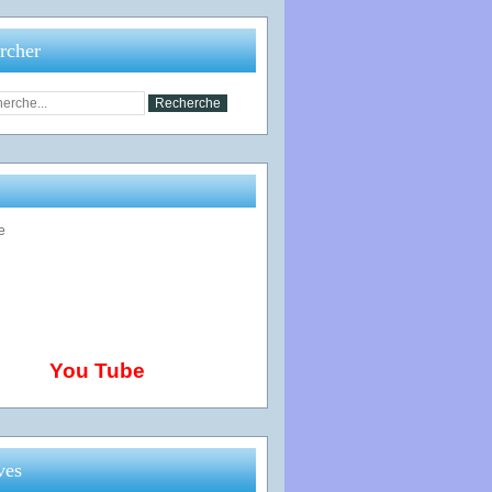
rcher
You Tube
ves