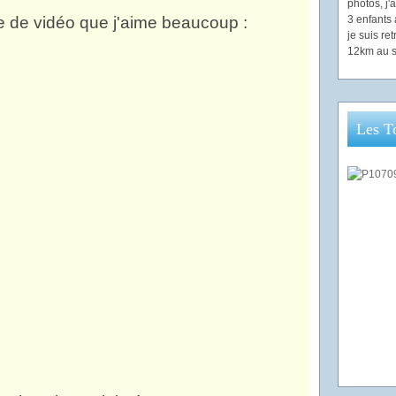
photos, j
te de vidéo que j'aime beaucoup :
3 enfants 
je suis re
12km au s
Les T