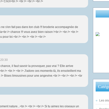
/> Cricri<br /> <br /> <br /> <br />
on ne s'en fait pas dans ton club !!! broderie accompagnée de
a<br /> chance !!! vous avez bien raison !<br /> <br /> <br />
 pour toi.<br /> <br /> <br /> <br />
 20:30
 chance, il faut savoir la provoquer, pas vrai ? Elle arrive
<br /> <br /> <br /> J'adore ces moments-là, ils ensoleillent ma
br /> Bises limousines pour une angevine.<br /> <br /> <br /> <br
Catég
Les ois
moment nature...<br /> <br /> <br /> Si tu aimes les oiseaux un