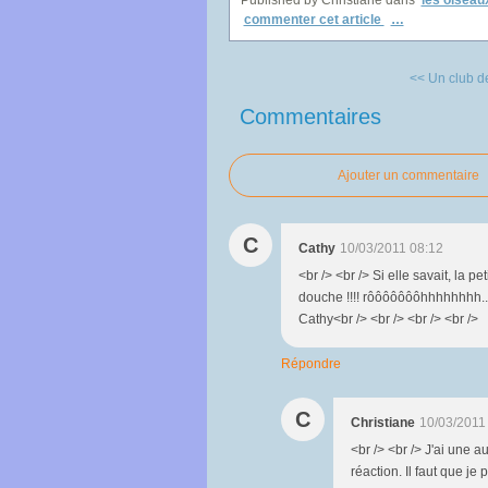
Published by Christiane
dans
les oiseaux
commenter cet article
…
<< Un club d
Commentaires
Ajouter un commentaire
C
Cathy
10/03/2011 08:12
<br /> <br /> Si elle savait, la 
douche !!!! rôôôôôôôhhhhhhhh.....
Cathy<br /> <br /> <br /> <br />
Répondre
C
Christiane
10/03/2011
<br /> <br /> J'ai une 
réaction. Il faut que je 