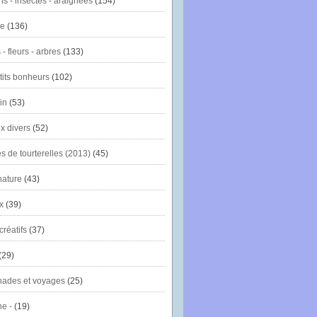
ns - insectes - araignées
(154)
ie
(136)
- fleurs - arbres
(133)
tits bonheurs
(102)
in
(53)
x divers
(52)
es de tourterelles (2013)
(45)
nature
(43)
x
(39)
créatifs
(37)
(29)
ades et voyages
(25)
e -
(19)