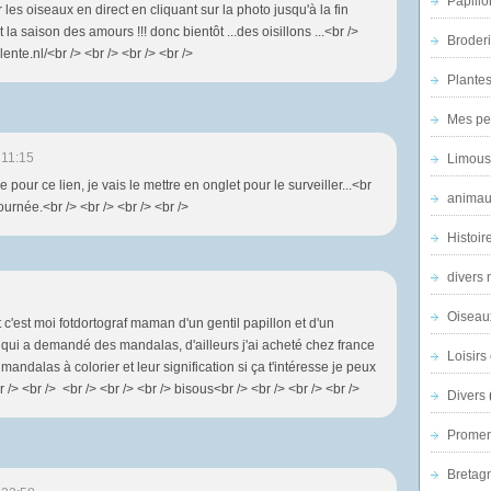
Papillo
 les oiseaux en direct en cliquant sur la photo jusqu'à la fin
la saison des amours !!! donc bientôt ...des oisillons ...<br />
Broder
ente.nl/<br /> <br /> <br /> <br />
Plantes 
Mes pe
 11:15
Limous
 pour ce lien, je vais le mettre en onglet pour le surveiller...<br
animau
ournée.<br /> <br /> <br /> <br />
Histoir
divers 
Oiseau
 c'est moi fotdortograf maman d'un gentil papillon et d'un
 qui a demandé des mandalas, d'ailleurs j'ai acheté chez france
Loisirs 
mandalas à colorier et leur signification si ça t'intéresse je peux
/> <br /> <br /> <br /> <br /> bisous<br /> <br /> <br /> <br />
Divers
Promen
Bretagn