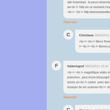
site holandais : tu peux observer
de<br /> l'été en ce moment c'est 
<br /> <br /> http://www.beleefdel
Répondre
C
Christiane
09/03/2011
<br /> <br /> Merci Rosie
/> <br /> <br /> Bonne j
F
fotdortograf
08/03/2011 19:40
<br /> <br /> magnifique vidéo et
polochon , plus d'une bisousgirl
loisirs un<br /> carton avec des 
éssayer de les scanner<br /> <br 
Répondre
C