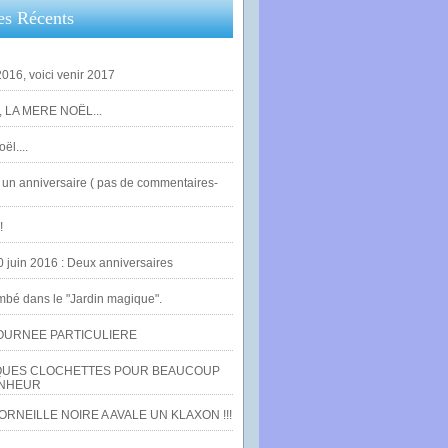
es Récents
016, voici venir 2017
 LA MERE NOËL...
ël....
un anniversaire ( pas de commentaires-
!
0 juin 2016 : Deux anniversaires
bé dans le "Jardin magique".
OURNEE PARTICULIERE
UES CLOCHETTES POUR BEAUCOUP
NHEUR
RNEILLE NOIRE A AVALE UN KLAXON !!!