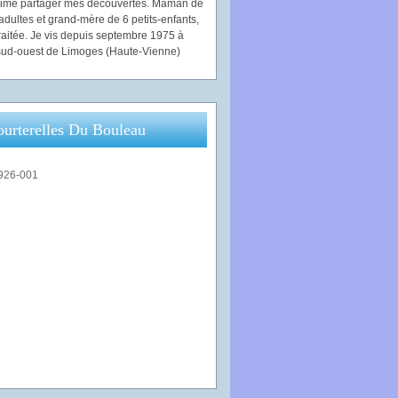
'aime partager mes découvertes. Maman de
adultes et grand-mère de 6 petits-enfants,
traitée. Je vis depuis septembre 1975 à
ud-ouest de Limoges (Haute-Vienne)
ourterelles Du Bouleau