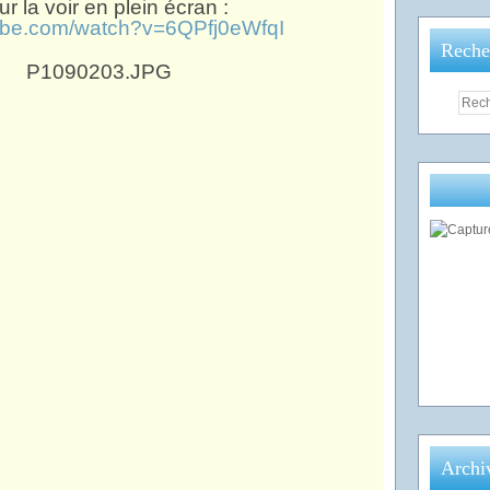
ur la voir en plein écran :
tube.com/watch?v=6QPfj0eWfqI
Reche
Archi