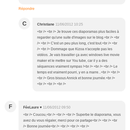
Répondre
C
Christiane
11/06/2012 10:25
<br /> <br /> Je trouve ces diaporamas plus faciles à
regarder qu'une suite d'images sur le blog.<br /> <br
/> <br /> C'est un peu plus long, c'est tout.<br /> <br
/> <br /> Dommage que Kizoa n'accepte pas les
vidéos. Je vais travailler ça avec windows live movie
maker et le mettre sur You tube, car il y a des
séquences vraiment sympas !<br /> <br /> <br /> Le
temps est vraiment pourri, y en a marre...<br /> <br />
<br /> Gros bisous Annick et bonne journée.<br />
<br /> <br /> <br />
F
FéeLaure ♥
11/06/2012 09:50
<br /> Coucou,<br /> <br /> <br /> Superbe le diaporama, vous
avez du vous régaler, merci pour ce partage<br /> <br /> <br
/> Bonne journée<br /> <br /> <br /> <br />