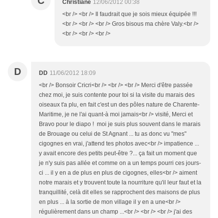
C
Christiane
12/06/2012 00:38
<br /> <br /> Il faudrait que je sois mieux équipée !!!
<br /> <br /> <br /> Gros bisous ma chère Valy.<br />
<br /> <br /> <br />
D
DD
11/06/2012 18:09
<br /> Bonsoir Cricri<br /> <br /> <br /> Merci d'être passée
chez moi, je suis contente pour toi si la visite du marais des
oiseaux t'a plu, en fait c'est un des pôles nature de Charente-
Maritime, je ne l'ai quant-à moi jamais<br /> visité, Merci et
Bravo pour le diapo ! moi je suis plus souvent dans le marais
de Brouage ou celui de St Agnant ... tu as donc vu "mes"
cigognes en vrai, j'attend tes photos avec<br /> impatience ...
y avait encore des petits peut-être ?... ça fait un moment que
je n'y suis pas allée et comme on a un temps pourri ces jours-
ci ... il y en a de plus en plus de cigognes, elles<br /> aiment
notre marais et y trouvent toute la nourriture qu'il leur faut et la
tranquillité, celà dit elles se rapprochent des maisons de plus
en plus ... à la sortie de mon village il y en a une<br />
régulièrement dans un champ ...<br /> <br /> <br /> j'ai des