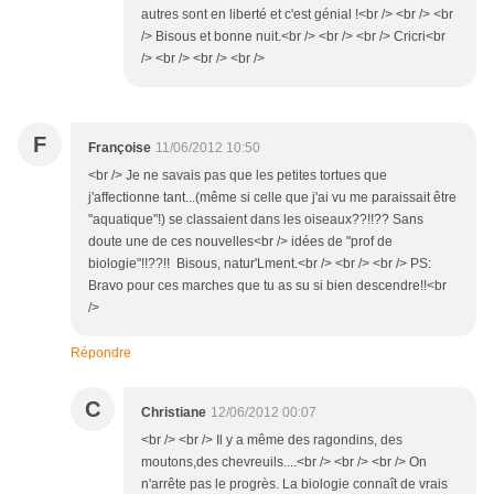
autres sont en liberté et c'est génial !<br /> <br /> <br
/> Bisous et bonne nuit.<br /> <br /> <br /> Cricri<br
/> <br /> <br /> <br />
F
Françoise
11/06/2012 10:50
<br /> Je ne savais pas que les petites tortues que
j'affectionne tant...(même si celle que j'ai vu me paraissait être
"aquatique"!) se classaient dans les oiseaux??!!?? Sans
doute une de ces nouvelles<br /> idées de "prof de
biologie"!!??!! Bisous, natur'Lment.<br /> <br /> <br /> PS:
Bravo pour ces marches que tu as su si bien descendre!!<br
/>
Répondre
C
Christiane
12/06/2012 00:07
<br /> <br /> Il y a même des ragondins, des
moutons,des chevreuils....<br /> <br /> <br /> On
n'arrête pas le progrès. La biologie connaît de vrais