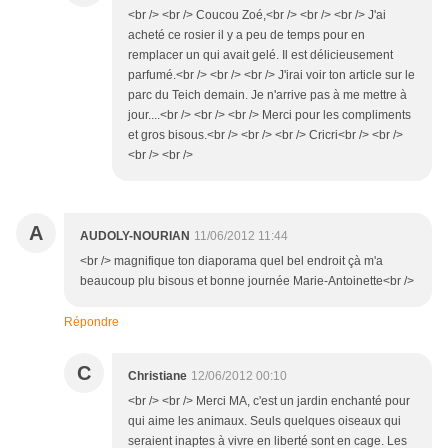
<br /> <br /> Coucou Zoé,<br /> <br /> <br /> J'ai
acheté ce rosier il y a peu de temps pour en
remplacer un qui avait gelé. Il est délicieusement
parfumé.<br /> <br /> <br /> J'irai voir ton article sur le
parc du Teich demain. Je n'arrive pas à me mettre à
jour....<br /> <br /> <br /> Merci pour les compliments
et gros bisous.<br /> <br /> <br /> Cricri<br /> <br />
<br /> <br />
A
AUDOLY-NOURIAN
11/06/2012 11:44
<br /> magnifique ton diaporama quel bel endroit çà m'a
beaucoup plu bisous et bonne journée Marie-Antoinette<br />
Répondre
C
Christiane
12/06/2012 00:10
<br /> <br /> Merci MA, c'est un jardin enchanté pour
qui aime les animaux. Seuls quelques oiseaux qui
seraient inaptes à vivre en liberté sont en cage. Les