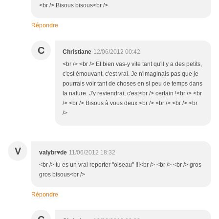
<br /> Bisous bisous<br />
Répondre
C
Christiane
12/06/2012 00:42
<br /> <br /> Et bien vas-y vite tant qu'il y a des petits,
c'est émouvant, c'est vrai. Je n'imaginais pas que je
pourrais voir tant de choses en si peu de temps dans
la nature. J'y reviendrai, c'est<br /> certain !<br /> <br
/> <br /> Bisous à vous deux.<br /> <br /> <br /> <br
/>
V
valybr♥de
11/06/2012 18:32
<br /> tu es un vrai reporter "oiseau" !!!<br /> <br /> <br /> gros
gros bisous<br />
Répondre