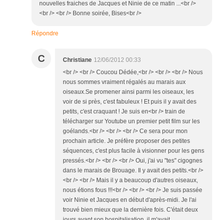
nouvelles fraiches de Jacques et Ninie de ce matin ...<br />
<br /> <br /> Bonne soirée, Bises<br />
Répondre
C
Christiane
12/06/2012 00:33
<br /> <br /> Coucou Dédée,<br /> <br /> <br /> Nous
nous sommes vraiment régalés au marais aux
oiseaux.Se promener ainsi parmi les oiseaux, les
voir de si près, c'est fabuleux ! Et puis il y avait des
petits, c'est craquant ! Je suis en<br /> train de
télécharger sur Youtube un premier petit film sur les
goélands.<br /> <br /> <br /> Ce sera pour mon
prochain article. Je préfère proposer des petites
séquences, c'est plus facile à visionner pour les gens
pressés.<br /> <br /> <br /> Oui, j'ai vu "tes" cigognes
dans le marais de Brouage. Il y avait des petits.<br />
<br /> <br /> Mais il y a beaucoup d'autres oiseaux,
nous étions fous !!!<br /> <br /> <br /> Je suis passée
voir Ninie et Jacques en début d'après-midi. Je l'ai
trouvé bien mieux que la dernière fois. C'était deux
jours avant son hospitalisation, il m'avait