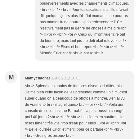
bouleversements avec les changements climatiques.
<br /> <br /> <br /> Pour les escaliers, ma fille m'avait
dit quelques jours plus tôt : "toi maman tu ne pourras
pas monter, tu ne pourrais pas redescendre !" Ce
n'est vraiment pas le genre de choses à me dire<br
/> !!!<br /> <br /> <br /> Ceux qui m'ont vue faire ont
dû bien rire, mais tant pis : le défi était relevé !<br />
<br /> <br /> Bises et bon repos.<br /> <br /> <br />
Mémée Cricri<br /> <br /> <br /> <br />
M
Mamychachat
11/06/2012 10:03
<br /> Splendides photos de tous ces oiseaux si différents !
J'aime bien cette façon de les présenter, comme un film, c'est
super quand on a beaucoup de photos à montrer. J'en ai vu
de vraiment<br /> magnifiques.<br /> <br /> <br /> Voilà qui
console de ce temps que Barnabé n'a pas réussi à changé !
pof ! 40 jours ?<br /> <br /> <br /> Les fleurs en souffrent, les
roses fânent très vite, trop d'eau pour elles ...<br /> <br /> <br
/> Belle journée Cricri et merci pour ce partage<br /> <br />
<br /> Gros gros bisous<br />