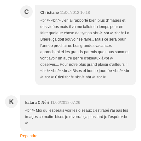
C
Christiane
11/06/2012 10:18
<br /> <br /> J'en ai rapporté bien plus d'images et
des vidéos mais il va me falloir du temps pour en
faire quelque chose de sympa.<br /> <br /> <br /> La
Brière, ça doit pouvoir se faire... Mais ce sera pour
l'année prochaine. Les grandes vacances
approchent et les grands-parents que nous sommes
vont avoir un autre genre d'oiseaux à<br />
observer.... Pour notre plus grand plaisir d'ailleurs !!!
<br /> <br /> <br /> Bises et bonne journée.<br /> <br
/> <br /> Cricri<br /> <br /> <br /> <br />
K
katara C.Néri
11/06/2012 07:26
<br /> Moi qui espérais voir les oiseaux c'est rapé j'ai pas les
images ce matin. bises je reverrai ça plus tard je l'espère<br
/>
Répondre