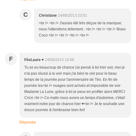
C
Christiane
24/06/2013 23:01
<br /> <br /> J'aurais été très déçue de la manquer,
nous l'attendions tellement...<br /> <br /> <br /> Bises
Coco.<br /> <br /> <br /> <br />
F
FéeLaure ♥
24/06/2013 10:08
Tu as eu beaucoup de chance j'ai pensé à toi hier soir, moi je
n'ai pas réussi à la voir mais j'ai béni le ciel pour le beau
temps de la journée pour l'anniversaire de Téo. En fin de
journée les<br /> nuages sont arrivés et impossible de voir
Madame La Lune, grâce à toi je peux en profiter alors MERCI
Cricri.<br /> Ce matin nous avons un temps d'automne, c'était
vraiment notre jour de chance hier ♥<br /> Je te souhaite une
douce journée & t'embrasse bien fort
Répondre