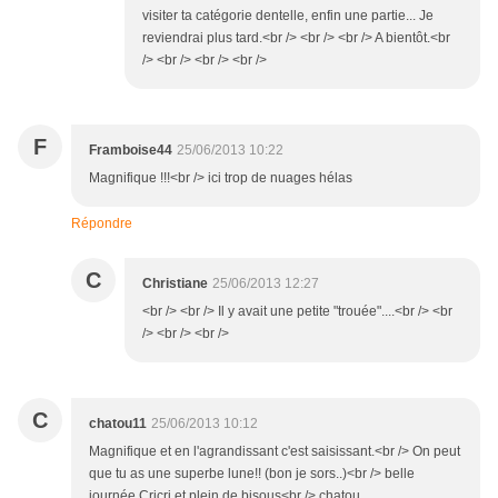
visiter ta catégorie dentelle, enfin une partie... Je
reviendrai plus tard.<br /> <br /> <br /> A bientôt.<br
/> <br /> <br /> <br />
F
Framboise44
25/06/2013 10:22
Magnifique !!!<br /> ici trop de nuages hélas
Répondre
C
Christiane
25/06/2013 12:27
<br /> <br /> Il y avait une petite "trouée"....<br /> <br
/> <br /> <br />
C
chatou11
25/06/2013 10:12
Magnifique et en l'agrandissant c'est saisissant.<br /> On peut
que tu as une superbe lune!! (bon je sors..)<br /> belle
journée Cricri et plein de bisous<br /> chatou