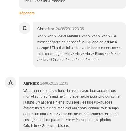
<br /> Bises<br /> Annelise
Répondre
C
Christiane
24/06/2013 23:35
<br /> <br /> Merci Annelise.<br /> <br /> <br /> Ce
n'est pas facile de penser à tout quand on est bien
occupé ! Et puis il fallait trouver le bon moment avec
tous ces nuages !<br /> <br /> <br /> Bises.<br /> <br
/> <br /> Cricri<br /> <br /> <br /> <br />
A
Anniclick
24/06/2013 12:33
Waouuuuh, la grosse lune, tu as un sacré bon appareil dis-
moi, et sur pied j'imagine ? indispensable pour photographier
la lune. J'y ai pensé hier et puis pof ! les rideaux-nuages
étaient tirés sur<br /> mon ciel amiénois, comme tout l'temps
depuis un mois !<br /> Amusant de voir les cartères et toutes
ces lignes qui en partent ...<br /> Merci pour ces photos
Cricri<br /> Gros gros bisous