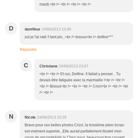
mardi.<br /> <br /> <br /> <br />
D
damfleur
24/06/2013 10:46
zut je l'ai raté !! tant pis...<br /> bisous<br /> delfine***
Répondre
C
Christiane
24/06/2013 23:07
<br /> <br /> Et oui, Delfine. Il fallait y penser... Tu
devais être fatiguée avec la marmaille !<br /> <br />
<br /> Bisous<br /> <br /> <br /> Cricri<br /> <br /> <br
/> <br />
N
Nicole
24/06/2013 10:26
Bravo pour ces belles photos Cricri, la troisième plein écran
est vraiment superbe...Elle aurait parfaitement illustré mon
cours de seconde!!<br /> Chez nous, beaucoup trop couvert,