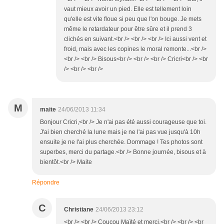
vaut mieux avoir un pied. Elle est tellement loin
qu'elle est vite floue si peu que l'on bouge. Je mets
même le retardateur pour être sûre et il prend 3
clichés en suivant.<br /> <br /> <br /> Ici aussi vent et
froid, mais avec les copines le moral remonte...<br />
<br /> <br /> Bisous<br /> <br /> <br /> Cricri<br /> <br
/> <br /> <br />
M
maite
24/06/2013 11:34
Bonjour Cricri,<br /> Je n'ai pas été aussi courageuse que toi.
J'ai bien cherché la lune mais je ne l'ai pas vue jusqu'à 10h
ensuite je ne l'ai plus cherchée. Dommage ! Tes photos sont
superbes, merci du partage.<br /> Bonne journée, bisous et à
bientôt.<br /> Maite
Répondre
C
Christiane
24/06/2013 23:12
<br /> <br /> Coucou Maïté et merci.<br /> <br /> <br