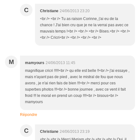
C
Christiane
24/06/2013 23:20
<br /> <br /> Tu as raison Corinne, j'ai eu de la
chance ! J'ai bien cru que je ne la verrai pas avec ce
mauvais temps !<br /> <br /> <br /> Bises.<br /> <br />
<br /> Cricri<br /> <br /> <br /> <br />
M
mamyours
24/06/2013 11:45
magnifique cricri !!!!!<br /> qu elle est belle !!<br /> j'ai essaye ,
mais n'ayant pas de pied , avec le mistral de fou que nous
avons , je n'ai rien fais de bien !!!<br /> merci pour ces
superbes photos !!!<br /> bonne journee , avec ce vent il fait
froid !!! le moral en prend un coup !!!!<br /> bisous<br />
mamyours
Répondre
C
Christiane
24/06/2013 23:19
<br /> <br /> Merci Myriam.<br /> <br /> <br /> Oui, il