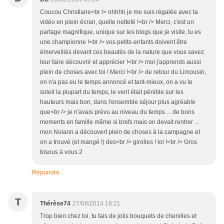
Coucou Christiane<br /> ohhhh je me suis régalée avec ta
vidéo en plein écran, quelle netteté !<br /> Merci, c'est un
partage magnifique, unique sur les blogs que je visite, tu es
une championne !<br /> vos petits-enfants doivent être
émerveillés devant ces beautés de la nature que vous savez
leur faire découvrir et apprécier !<br /> moi j'apprends aussi
plein de choses avec toi ! Merci !<br /> de retour du Limousin,
on n'a pas eu le temps annoncé et tant-mieux, on a vu le
soleil la plupart du temps, le vent était pénible sur les
hauteurs mais bon, dans l'ensemble séjour plus agréable
que<br /> je n'avais prévu au niveau du temps ... de bons
moments en famille même si brefs mais on devait rentrer ...
mon Nolann a découvert plein de choses à la campagne et
on a trouvé (et mangé !) des<br /> girolles ! lol !<br /> Gros
bisous à vous 2
Répondre
T
Thérèse74
27/08/2014 18:21
Trop bien chez toi, tu fais de jolis bouquets de chenilles et