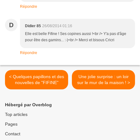
Répondre
D
Didier 85
26/08/2014 01:16
Elle est belle Fifine ! Ses copines aussi !<br /> Y'a pas d'âge
pour être des gamins... :-)<br /> Merci et bisous Cricri
Répondre
< Quelques papillons et des
Une jolie surprise : un loir
nouvelles de "FIFINE"
sur le mur de la maison ! >
Hébergé par Overblog
Top articles
Pages
Contact