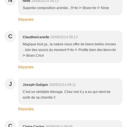
N
ninie
26/08/2014 09:13
Superbe composition animée...!!!<br /> Bises<br /> Ninie
Répondre
C
Claudine/canelle
26/08/2014 09:13
Magique tout ça...la nature nous offre de biens belles choses
...loin des soucis du moment !!<br /> Profite bien des tiens<br
/> Bises Cricri
Répondre
J
Joseph Guégan
26/08/2014 09:11
C'est un véritable élevage. Chez moi il y a eu qui vient de
sortir de sa chenille !!
Répondre
C
Claire-Cerise
26/08/2014 09:00