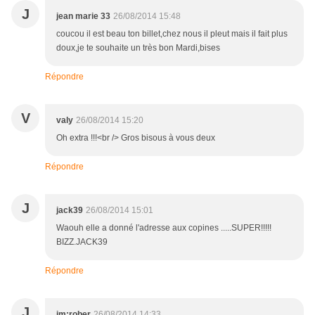
J
jean marie 33
26/08/2014 15:48
coucou il est beau ton billet,chez nous il pleut mais il fait plus
doux,je te souhaite un très bon Mardi,bises
Répondre
V
valy
26/08/2014 15:20
Oh extra !!!<br /> Gros bisous à vous deux
Répondre
J
jack39
26/08/2014 15:01
Waouh elle a donné l'adresse aux copines .....SUPER!!!!!
BIZZ.JACK39
Répondre
J
jm:rober
26/08/2014 14:33