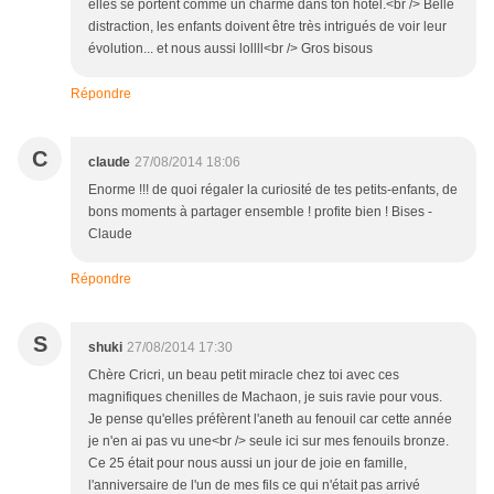
elles se portent comme un charme dans ton hôtel.<br /> Belle
distraction, les enfants doivent être très intrigués de voir leur
évolution... et nous aussi lollll<br /> Gros bisous
Répondre
C
claude
27/08/2014 18:06
Enorme !!! de quoi régaler la curiosité de tes petits-enfants, de
bons moments à partager ensemble ! profite bien ! Bises -
Claude
Répondre
S
shuki
27/08/2014 17:30
Chère Cricri, un beau petit miracle chez toi avec ces
magnifiques chenilles de Machaon, je suis ravie pour vous.
Je pense qu'elles préfèrent l'aneth au fenouil car cette année
je n'en ai pas vu une<br /> seule ici sur mes fenouils bronze.
Ce 25 était pour nous aussi un jour de joie en famille,
l'anniversaire de l'un de mes fils ce qui n'était pas arrivé