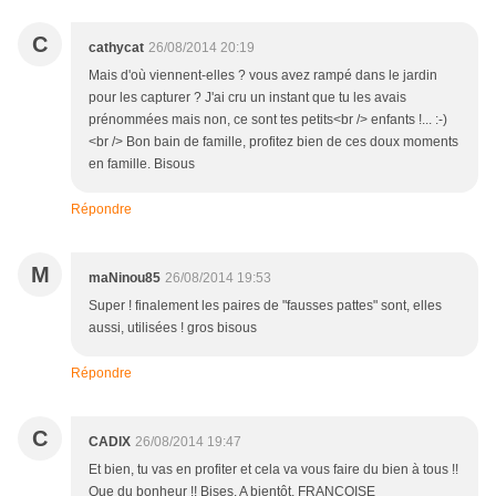
C
cathycat
26/08/2014 20:19
Mais d'où viennent-elles ? vous avez rampé dans le jardin
pour les capturer ? J'ai cru un instant que tu les avais
prénommées mais non, ce sont tes petits<br /> enfants !... :-)
<br /> Bon bain de famille, profitez bien de ces doux moments
en famille. Bisous
Répondre
M
maNinou85
26/08/2014 19:53
Super ! finalement les paires de "fausses pattes" sont, elles
aussi, utilisées ! gros bisous
Répondre
C
CADIX
26/08/2014 19:47
Et bien, tu vas en profiter et cela va vous faire du bien à tous !!
Que du bonheur !! Bises. A bientôt. FRANCOISE