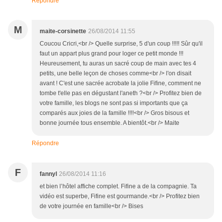
Répondre
M
maite-corsinette
26/08/2014 11:55
Coucou Cricri,<br /> Quelle surprise, 5 d'un coup !!!!! Sûr qu'il
faut un appart plus grand pour loger ce petit monde !!!
Heureusement, tu auras un sacré coup de main avec tes 4
petits, une belle leçon de choses comme<br /> l'on disait
avant ! C'est une sacrée acrobate la jolie Fifine, comment ne
tombe t'elle pas en dégustant l'aneth ?<br /> Profitez bien de
votre famille, les blogs ne sont pas si importants que ça
comparés aux joies de la famille !!!!<br /> Gros bisous et
bonne journée tous ensemble. A bientôt.<br /> Maite
Répondre
F
fannyl
26/08/2014 11:16
et bien l’hôtel affiche complet. Fifine a de la compagnie. Ta
vidéo est superbe, Fifine est gourmande.<br /> Profitez bien
de votre journée en famille<br /> Bises