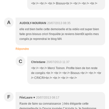
<br /> <br /> <br /> Bisous<br /> <br /> <br /> <br />
A
AUDOLY-NOURIAN
20/07/2013 08:35
elle est bien belle cette demoiselle et ta vidéo est super bien
faite gros bisous cricri t'inquiète je reviens bientôt après mes
congés je reprendrai le blog MA
Répondre
C
Christiane
20/07/2013 11:37
<br /> <br /> Merci Toinon. Profite bien de ton reste
de congés.<br /> <br /> <br /> Bisous.<br /> <br /> <br
/> CRICRI<br /> <br /> <br /> <br />
F
FéeLaure ♥
20/07/2013 08:17
Ravie de faire sa connaissance :) très élégante cette
demoiselle<br /> Douce journée Cricri<br /> Je t'embrasse