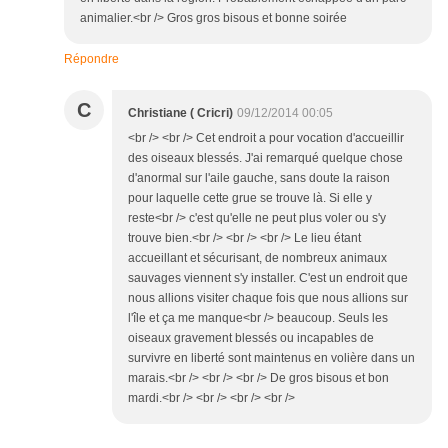
animalier.<br /> Gros gros bisous et bonne soirée
Répondre
C
Christiane ( Cricri)
09/12/2014 00:05
<br /> <br /> Cet endroit a pour vocation d'accueillir
des oiseaux blessés. J'ai remarqué quelque chose
d'anormal sur l'aile gauche, sans doute la raison
pour laquelle cette grue se trouve là. Si elle y
reste<br /> c'est qu'elle ne peut plus voler ou s'y
trouve bien.<br /> <br /> <br /> Le lieu étant
accueillant et sécurisant, de nombreux animaux
sauvages viennent s'y installer. C'est un endroit que
nous allions visiter chaque fois que nous allions sur
l'île et ça me manque<br /> beaucoup. Seuls les
oiseaux gravement blessés ou incapables de
survivre en liberté sont maintenus en volière dans un
marais.<br /> <br /> <br /> De gros bisous et bon
mardi.<br /> <br /> <br /> <br />