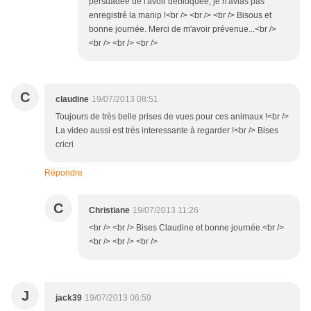
persuadée de l'avoir débloquée, je n'avias pas
enregistré la manip !<br /> <br /> <br /> Bisous et
bonne journée. Merci de m'avoir prévenue...<br />
<br /> <br /> <br />
C
claudine
19/07/2013 08:51
Toujours de très belle prises de vues pour ces animaux !<br />
La video aussi est très interessante à regarder !<br /> Bises
cricri
Répondre
C
Christiane
19/07/2013 11:26
<br /> <br /> Bises Claudine et bonne journée.<br />
<br /> <br /> <br />
J
jack39
19/07/2013 06:59