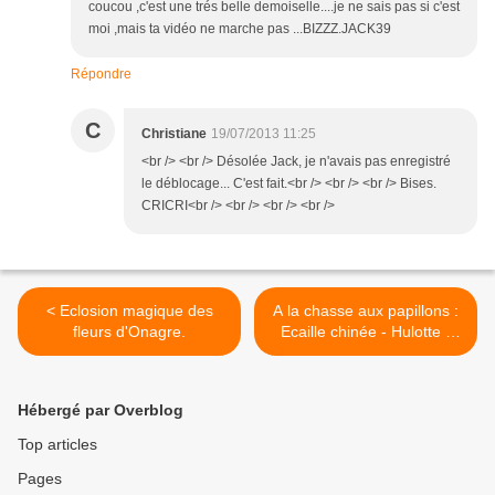
coucou ,c'est une trés belle demoiselle....je ne sais pas si c'est
moi ,mais ta vidéo ne marche pas ...BIZZZ.JACK39
Répondre
C
Christiane
19/07/2013 11:25
<br /> <br /> Désolée Jack, je n'avais pas enregistré
le déblocage... C'est fait.<br /> <br /> <br /> Bises.
CRICRI<br /> <br /> <br /> <br />
< Eclosion magique des
A la chasse aux papillons :
fleurs d'Onagre.
Ecaille chinée - Hulotte -
Myrtil >
Hébergé par Overblog
Top articles
Pages