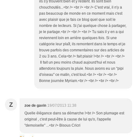
ils s'y trouvent bien et y restent. Ils sont bien
chouchoutés...<br /> <br /> <br /> C'est vrai, il n'y a
pas beaucoup de monde en ce moment mais c'est
avec plaisir que je fais ce blog quel que soit le
nombre de lecteurs. Si j'ai quelque chose à partager,
je le partage.<br /> <br /> <br /> Tu sais il y en a qui
reviennent loin en arrière quelques fois. Si une
catégorie leur plaît, ils remontent dans le temps et je
trouve parfois des commentaires sur des articles de
2 ou 3 ans. Cela<br /> fait plaisir !<br /> <br /> <br />
Il fait un peu moins chaud aujourd'hui et nous
attendons toujours la pluie. Nous avons eu un "pipi
d'oiseau" ce matin, c'est tout.<br /> <br /> <br />
Bonne journée Myriam.<br /> <br /> <br /> <br />
Z
zoe de gavin
19/07/2013 11:38
Quelle élégance dans sa démarche !<br /> Son plumage est
original , c'est peut-être à cause de lui qu'o, l'appelle
"demoiselle" ...<br /> Bisous Cricri