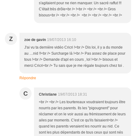
s'agitaient pour ne rien manquer. Un sacré raffut !!!
C'était très drôle<br /> !<br /> <br /> <br /> Gros
bisous<br /> <br /> <br /> <br /> <br /> <br /> <br />
Z
zoe de gavin
19/07/2013 16:10
J'ai vu ta dernière vidéo Cricri !<br /> Dis loi, il y a du monde
au ....nid !!<br /> Surcharge là !<br /> Pas assez de place pour
tous !<br /> Demande d'apl en cours , lol !<br /> bisous et
merci Cricri<br /> Tu sais que je me régale toujours chez toi .
Répondre
C
Christiane
19/07/2013 18:31
<br /> <br /> Les tourtereaux voudraient toujours être
nourris par les parents. Ils les "pigougnent" pour
réclamer et on le voir aussi au frémissement de leurs
ailes par moments. C'est ce qu'ils faisaient<br />
quand les parents venaient les nourrir au nid. Ce
sont les plus dépendants de tous ceux qui sont nés