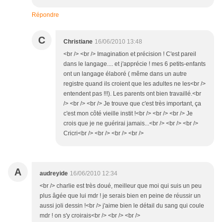
Répondre
C
Christiane
16/06/2010 13:48
<br /> <br /> Imagination et précision ! C'est pareil
dans le langage.... et j'apprécie ! mes 6 petits-enfants
ont un langage élaboré ( même dans un autre
registre quand ils croient que les adultes ne les<br />
entendent pas !!!). Les parents ont bien travaillé.<br
/> <br /> <br /> Je trouve que c'est très important, ça
c'est mon côté vieille instit !<br /> <br /> <br /> Je
crois que je ne guérirai jamais...<br /> <br /> <br />
Cricri<br /> <br /> <br /> <br />
A
audreyide
16/06/2010 12:34
<br /> charlie est très doué, meilleur que moi qui suis un peu
plus âgée que lui mdr ! je serais bien en peine de réussir un
aussi joli dessin !<br /> j'aime bien le détail du sang qui coule
mdr ! on s'y croirais<br /> <br /> <br />