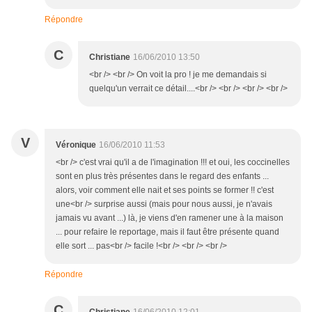
Répondre
C
Christiane
16/06/2010 13:50
<br /> <br /> On voit la pro ! je me demandais si
quelqu'un verrait ce détail....<br /> <br /> <br /> <br />
V
Véronique
16/06/2010 11:53
<br /> c'est vrai qu'il a de l'imagination !!! et oui, les coccinelles
sont en plus très présentes dans le regard des enfants ...
alors, voir comment elle nait et ses points se former !! c'est
une<br /> surprise aussi (mais pour nous aussi, je n'avais
jamais vu avant ...) là, je viens d'en ramener une à la maison
... pour refaire le reportage, mais il faut être présente quand
elle sort ... pas<br /> facile !<br /> <br /> <br />
Répondre
C