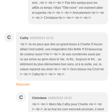
end...<br /> <br /> <br /> Pas très sympa pour les
affûts ce temps ! Mais "Tête noire" est vraiment altier
et superbe.<br /> <br /> <br /> Amicalement.<br /> <br
/> <br /> Christiane<br /> <br /> <br /> <br />
C
Cathy
16/06/2010 16:32
<br /> Je ne peux que dire un grand bravo à Charlie !!! Aucun
détail n'est oublié, une imagination très fertile !!! Et beaucoup
de couleur aussi !!<br /> <br /> Je suis consternée aussi par
ce qui arrive au gens dans le Var.. le fric...toujours le fric... au
détriment du plus élémentaire bon sens, et à la sortie, oui, la
nature reprend ses droit.<br /> <br /> Gros bisous ma Cricri<br
/> <br /> Cathy<br /> <br /> <br />
Répondre
C
Christiane
16/06/2010 19:32
<br /> <br /> Merci Ma Cathy pour Charlie.<br /> <br
/> <br /> Je lui lirai les com mercredi prochain, il vient