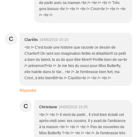
de partir avec sa maman.<br /> <br /> <br /> Très
gros bisous.<br /> <br /> <br /> Cricri<br /> <br /> <br
/> <br />
C
Clarélis
16/06/2010 15:10
<br /> C'est toute une histoire que raconte ce dessin de
Charlie!!! On sent son imagination fertile et détaillée!!! ce petit
a bien du talent, tu as de quoi être fière!!! Profite bien de sa<br
/> présence!!!<br /> Je me fais du souci pour Miss Butterfly,
elle habite dans le Var....<br /> Je t'embrasse bien fort, ma
Cricri, à très bientôt!<br /> Clarélis<br /> <br /> <br />
Répondre
C
Christiane
16/06/2010 19:35
<br /> <br /> Il vient de partir... Il s'est bien éclaté cet
après-midi avec ses cousins. Il y avait de l'ambiance
à la maison.<br /> <br /> <br /> Pas de nouvelles de
Miss Butterfly ?<br /> <br /> <br /> Je t'embrasse très