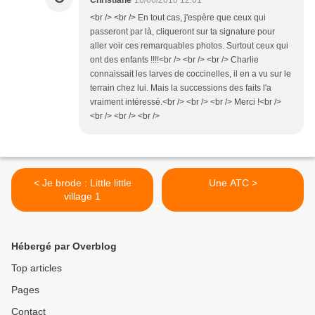
Christiane
16/06/2010 12:01
<br /> <br /> En tout cas, j'espère que ceux qui
passeront par là, cliqueront sur ta signature pour
aller voir ces remarquables photos. Surtout ceux qui
ont des enfants !!!!<br /> <br /> <br /> Charlie
connaissait les larves de coccinelles, il en a vu sur le
terrain chez lui. Mais la successions des faits l'a
vraiment intéressé.<br /> <br /> <br /> Merci !<br />
<br /> <br /> <br />
< Je brode : Little little
Une ATC >
village 1
Hébergé par Overblog
Top articles
Pages
Contact