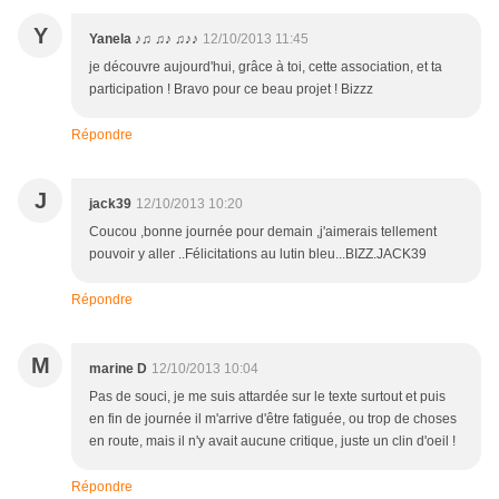
Y
Yanela ♪♫ ♫♪ ♫♪♪
12/10/2013 11:45
je découvre aujourd'hui, grâce à toi, cette association, et ta
participation ! Bravo pour ce beau projet ! Bizzz
Répondre
J
jack39
12/10/2013 10:20
Coucou ,bonne journée pour demain ,j'aimerais tellement
pouvoir y aller ..Félicitations au lutin bleu...BIZZ.JACK39
Répondre
M
marine D
12/10/2013 10:04
Pas de souci, je me suis attardée sur le texte surtout et puis
en fin de journée il m'arrive d'être fatiguée, ou trop de choses
en route, mais il n'y avait aucune critique, juste un clin d'oeil !
Répondre