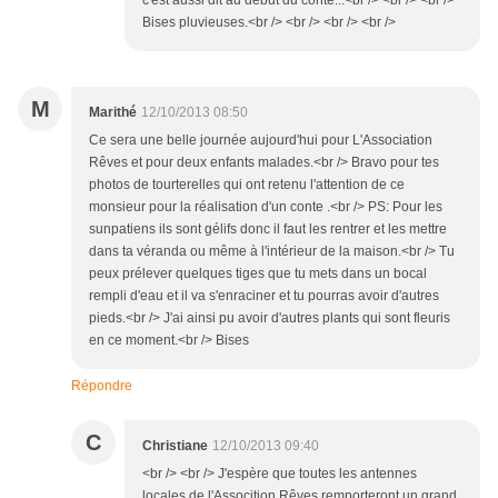
c'est aussi dit au début du conte...<br /> <br /> <br />
Bises pluvieuses.<br /> <br /> <br /> <br />
M
Marithé
12/10/2013 08:50
Ce sera une belle journée aujourd'hui pour L'Association
Rêves et pour deux enfants malades.<br /> Bravo pour tes
photos de tourterelles qui ont retenu l'attention de ce
monsieur pour la réalisation d'un conte .<br /> PS: Pour les
sunpatiens ils sont gélifs donc il faut les rentrer et les mettre
dans ta véranda ou même à l'intérieur de la maison.<br /> Tu
peux prélever quelques tiges que tu mets dans un bocal
rempli d'eau et il va s'enraciner et tu pourras avoir d'autres
pieds.<br /> J'ai ainsi pu avoir d'autres plants qui sont fleuris
en ce moment.<br /> Bises
Répondre
C
Christiane
12/10/2013 09:40
<br /> <br /> J'espère que toutes les antennes
locales de l'Assocition Rêves remporteront un grand