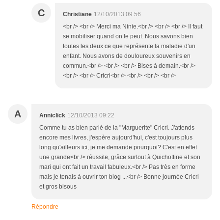
C
Christiane
12/10/2013 09:56
<br /> <br /> Merci ma Ninie.<br /> <br /> <br /> Il faut
se mobiliser quand on le peut. Nous savons bien
toutes les deux ce que représente la maladie d'un
enfant. Nous avons de douloureux souvenirs en
commun.<br /> <br /> <br /> Bises à demain.<br />
<br /> <br /> Cricri<br /> <br /> <br /> <br />
A
Anniclick
12/10/2013 09:22
Comme tu as bien parlé de la "Marguerite" Cricri. J'attends
encore mes livres, j'espère aujourd'hui, c'est toujours plus
long qu'ailleurs ici, je me demande pourquoi? C'est en effet
une grande<br /> réussite, grâce surtout à Quichottine et son
mari qui ont fait un travail fabuleux.<br /> Pas très en forme
mais je tenais à ouvrir ton blog ...<br /> Bonne journée Cricri
et gros bisous
Répondre