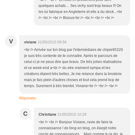
quelques achats.... Ses vichy sont trop beaux !!! On
les lui fabrique en Angleterre et elle a du stock...<br
/> <br /> <br /> Bisous<br /> <br /> <br /> <br />
V
viviane
31/05/2010 09:56
<br /> Arrivée sur ton blog par l'intermédiaire de chipie95320
je suis très contente de te connaitre. Après le parcours de
celui-ci je ne peux dire que bravo. De très jolies réalisations
et ce week-end a<br /> du etre vraiment sympa et les
créations étaient très belles. Je me relance dans la broderie
mais je fais plein d'autres choses et tout cela prend bcp de
temps. Surement à très bientot. Viviane<br /> <br /> <br />
Répondre
C
Christiane
31/05/2010 10:29
<br /> <br /> Bonjour Viviane, ravie de faire ta
connaissance ! de blog en blog, on élargit notre
cercle de connaissances.... Mais comme tu le dis, le