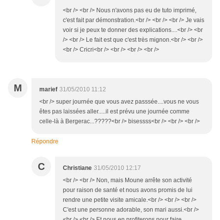
<br /> <br /> Nous n'avons pas eu de tuto imprimé,
c'est fait par démonstration.<br /> <br /> <br /> Je vais
voir si je peux te donner des explications....<br /> <br
/> <br /> Le fait est que c'est très mignon.<br /> <br />
<br /> Cricri<br /> <br /> <br /> <br />
M
marief
31/05/2010 11:12
<br /> super journée que vous avez passsée....vous ne vous
êtes pas laissées aller.....il est prévu une journée comme
celle-là à Bergerac...?????<br /> bisessss<br /> <br /> <br />
Répondre
C
Christiane
31/05/2010 12:17
<br /> <br /> Non, mais Moune arrête son activité
pour raison de santé et nous avons promis de lui
rendre une petite visite amicale.<br /> <br /> <br />
C'est une personne adorable, son mari aussi.<br />
<br /> <br /> Et nous en profiterons pour faire