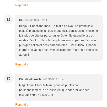
Répondre
D
DD
24/03/2014 17:01
Bonjour Christiane<br /> Ce matin on avait un grand soleil
mais là pleut et ne fait pas chaud et ils sont tous là ! moi je ne
fais plus de photos parce-qu'après je râle quand je fais en
rafales c'est trop !!!<br /> Tes photos sont superbes, j'en vois
plus que cet hiver des charbonnières ...<br /> Bisous, bonne
journée, je voulais aller voir les cigognes mais sale temps cet
aprem !
Répondre
C
Claudine/canelle
24/03/2014 16:46
Magnifique !!!!!<br /> Merci pour tes photos car
personnellement je ne les voient que chez toi tous ces
oiseaux !!<br /> Bises Cricri
Répondre