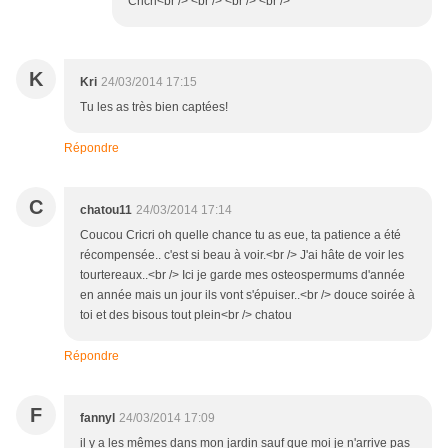
Cricri<br /> <br /> <br /> <br />
K
Kri
24/03/2014 17:15
Tu les as très bien captées!
Répondre
C
chatou11
24/03/2014 17:14
Coucou Cricri oh quelle chance tu as eue, ta patience a été
récompensée.. c'est si beau à voir.<br /> J'ai hâte de voir les
tourtereaux..<br /> Ici je garde mes osteospermums d'année
en année mais un jour ils vont s'épuiser..<br /> douce soirée à
toi et des bisous tout plein<br /> chatou
Répondre
F
fannyl
24/03/2014 17:09
il y a les mêmes dans mon jardin sauf que moi je n'arrive pas