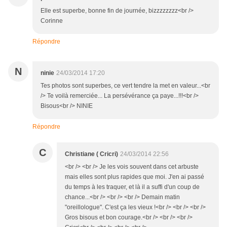
Elle est superbe, bonne fin de journée, bizzzzzzzz<br />
Corinne
Répondre
N
ninie
24/03/2014 17:20
Tes photos sont superbes, ce vert tendre la met en valeur...<br
/> Te voilà remerciée... La persévérance ça paye...!!!<br />
Bisous<br /> NINIE
Répondre
C
Christiane ( Cricri)
24/03/2014 22:56
<br /> <br /> Je les vois souvent dans cet arbuste
mais elles sont plus rapides que moi. J'en ai passé
du temps à les traquer, et là il a suffi d'un coup de
chance...<br /> <br /> <br /> Demain matin
"oreillologue". C'est ça les vieux !<br /> <br /> <br />
Gros bisous et bon courage.<br /> <br /> <br />