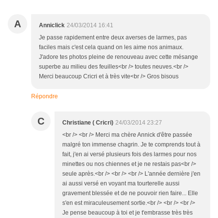
A
Anniclick
24/03/2014 16:41
Je passe rapidement entre deux averses de larmes, pas
faciles mais c'est cela quand on les aime nos animaux.
J'adore tes photos pleine de renouveau avec cette mésange
superbe au milieu des feuilles<br /> toutes neuves.<br />
Merci beaucoup Cricri et à très vite<br /> Gros bisous
Répondre
C
Christiane ( Cricri)
24/03/2014 23:27
<br /> <br /> Merci ma chère Annick d'être passée
malgré ton immense chagrin. Je te comprends tout à
fait, j'en ai versé plusieurs fois des larmes pour nos
minettes ou nos chiennes et je ne restais pas<br />
seule après.<br /> <br /> <br /> L'année dernière j'en
ai aussi versé en voyant ma tourterelle aussi
gravement blessée et de ne pouvoir rien faire... Elle
s'en est miraculeusement sortie.<br /> <br /> <br />
Je pense beaucoup à toi et je t'embrasse très très