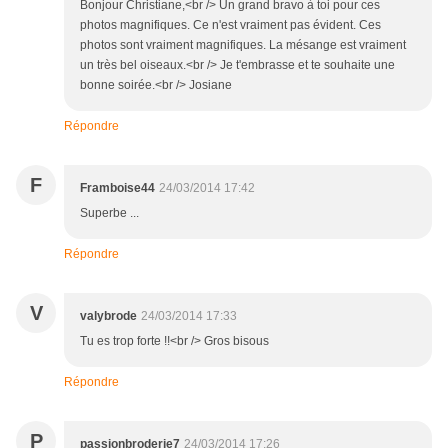
Bonjour Christiane,<br /> Un grand bravo à toi pour ces
photos magnifiques. Ce n'est vraiment pas évident. Ces
photos sont vraiment magnifiques. La mésange est vraiment
un très bel oiseaux.<br /> Je t'embrasse et te souhaite une
bonne soirée.<br /> Josiane
Répondre
F
Framboise44
24/03/2014 17:42
Superbe ...
Répondre
V
valybrode
24/03/2014 17:33
Tu es trop forte !!<br /> Gros bisous
Répondre
P
passionbroderie7
24/03/2014 17:26