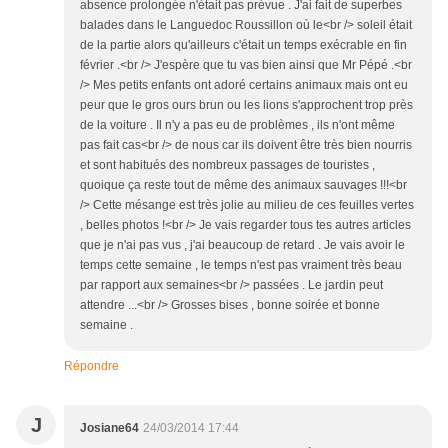
absence prolongée n'était pas prévue . J'ai fait de superbes
balades dans le Languedoc Roussillon où le<br /> soleil était
de la partie alors qu'ailleurs c'était un temps exécrable en fin
février .<br /> J'espère que tu vas bien ainsi que Mr Pépé .<br
/> Mes petits enfants ont adoré certains animaux mais ont eu
peur que le gros ours brun ou les lions s'approchent trop près
de la voiture . Il n'y a pas eu de problèmes , ils n'ont même
pas fait cas<br /> de nous car ils doivent être très bien nourris
et sont habitués des nombreux passages de touristes ,
quoique ça reste tout de même des animaux sauvages !!!<br
/> Cette mésange est très jolie au milieu de ces feuilles vertes
, belles photos !<br /> Je vais regarder tous tes autres articles
que je n'ai pas vus , j'ai beaucoup de retard . Je vais avoir le
temps cette semaine , le temps n'est pas vraiment très beau
par rapport aux semaines<br /> passées . Le jardin peut
attendre ...<br /> Grosses bises , bonne soirée et bonne
semaine .
Répondre
J
Josiane64
24/03/2014 17:44