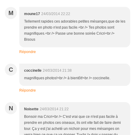
M
moune17
24/03/2014 22:22
Tellement rapides ces adorables petites mésanges,que de les
prendre en photo n'est pas facile.<br /> Tes photos sont
magnifiques.<br /> Passe une bonne soirée Cricri<br />
Bisous
Répondre
C
coccinelle
24/03/2014 21:38
magnifiques photos!<br /> à bientôt!<br /> coccinelle.
Répondre
N
Noisette
24/03/2014 21:22
Bonsoir ma Cricri<br /> C'est vrai que ce n'est pas facile à
prendre en photos ces oiseaux, ils ont vite fait de faire demi
tour. Ça y est j'ai acheté un nichoir pour mes mésanges on
verra bien ce que ça va donner. Tu<br /> dois y passer du