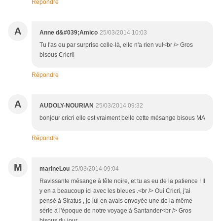
Répondre
A
Anne d&#039;Amico
25/03/2014 10:03
Tu l'as eu par surprise celle-là, elle n'a rien vu!<br /> Gros
bisous Cricri!
Répondre
A
AUDOLY-NOURIAN
25/03/2014 09:32
bonjour cricri elle est vraiment belle cette mésange bisous MA
Répondre
M
marineLou
25/03/2014 09:04
Ravissante mésange à tête noire, et tu as eu de la patience ! Il
y en a beaucoup ici avec les bleues .<br /> Oui Cricri, j'ai
pensé à Siratus , je lui en avais envoyée une de la même
série à l'époque de notre voyage à Santander<br /> Gros
bisous du jour