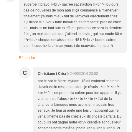
superbe !!!bravo !!<br /> sacree satisfaction !!!<br /> toujours
pas de nouvelles de mon apn !!!!ça commence a m'enerver !!
finalement j'aurais mieux fait de l'envoyer directement chez
fuji !!!!<br /> tu veux faire travailler les "artisants" pres de chez
toi , mais ils ne font aucun effort !! pour moi ce sera la derniere
fois , un mois demain que j'attend le devis , qui m'a coute 60 e
!!!!(<br /> cheque encaisse sous 48 h !)<br /> bonne soiree
bien frisquette<br /> mamyours ( de mauvaise humeur !)
Répondre
C
Christiane ( Cricri)
24/03/2014 23:02
<br /> <br /> Merci Myriam. J'était vraiment contente
d'avoir enfin ces photos dont je rêvais...<br /> <br />
<br /> Je comprends ta colère pour ton appareil, il y a
vraiment de l'abus.<br /> <br /> <br /> J'ai de la
chance, à Limoges nous avons un magasin très
sérieux. Je leur ai porté une fois un appareil qui ne
venait même pas de chez eux, ils ont été parfaits. Du
coup, ils ont gagné notre<br /> clientèle et nous leur
achetons notre matériel photo.<br /> <br /> <br /> Ici