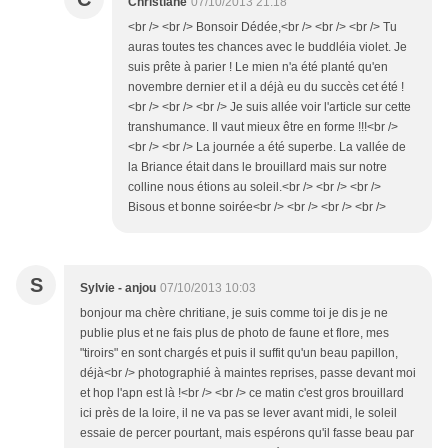
Christiane
07/10/2013 21:18
<br /> <br /> Bonsoir Dédée,<br /> <br /> <br /> Tu
auras toutes tes chances avec le buddléia violet. Je
suis prête à parier ! Le mien n'a été planté qu'en
novembre dernier et il a déjà eu du succès cet été !
<br /> <br /> <br /> Je suis allée voir l'article sur cette
transhumance. Il vaut mieux être en forme !!!<br />
<br /> <br /> La journée a été superbe. La vallée de
la Briance était dans le brouillard mais sur notre
colline nous étions au soleil.<br /> <br /> <br />
Bisous et bonne soirée<br /> <br /> <br /> <br />
S
Sylvie - anjou
07/10/2013 10:03
bonjour ma chère chritiane, je suis comme toi je dis je ne
publie plus et ne fais plus de photo de faune et flore, mes
"tiroirs" en sont chargés et puis il suffit qu'un beau papillon,
déjà<br /> photographié à maintes reprises, passe devant moi
et hop l'apn est là !<br /> <br /> ce matin c'est gros brouillard
ici près de la loire, il ne va pas se lever avant midi, le soleil
essaie de percer pourtant, mais espérons qu'il fasse beau par