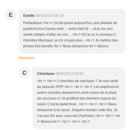
E
Estelle
06/10/2013 00:19
Fantastique !<br /> j'ai fait pareil aujourd'hui, une pléiade de
papillons tout l'après-midi, -- soleil était là --, et je me suis
sentie obligée d'aller les voir.....<br /> Et j'ai vu à nouveau 2
chenilles Machaon, je n'y croyais plus...<br /> Je mettrai mes
photos très bientôt.<br /> Beau dimanche<br /> Bisous
Répondre
C
Christiane
06/10/2013 00:30
<br /> <br /> 2 chenilles de machaon ? Je suis verte
de jalousie !!!!!!!!! <br /> <br /> <br /> Les papillons et
autres insectes devaient en avoir assez de la pluie
de ces jours-ci. Ils profitent des derniers rayons du
soleil. C'est le ballet final...<br /> <br /> <br /> Beau
dimanche à toi aussi. J'espère résister cette fois. Je
n'ai pas fini avec ceux des Pyrénées.<br /> <br /> <br
/> Bisous<br /> <br /> <br /> <br />