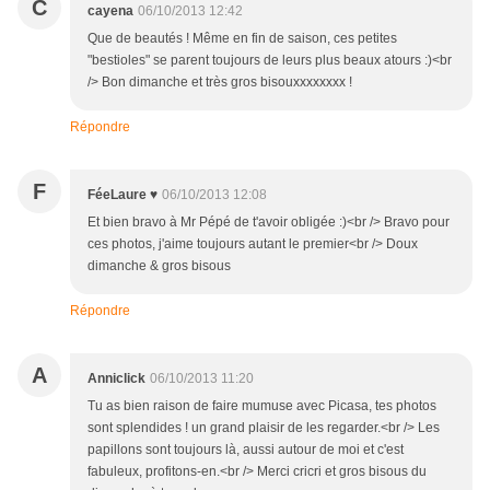
C
cayena
06/10/2013 12:42
Que de beautés ! Même en fin de saison, ces petites
"bestioles" se parent toujours de leurs plus beaux atours :)<br
/> Bon dimanche et très gros bisouxxxxxxxx !
Répondre
F
FéeLaure ♥
06/10/2013 12:08
Et bien bravo à Mr Pépé de t'avoir obligée :)<br /> Bravo pour
ces photos, j'aime toujours autant le premier<br /> Doux
dimanche & gros bisous
Répondre
A
Anniclick
06/10/2013 11:20
Tu as bien raison de faire mumuse avec Picasa, tes photos
sont splendides ! un grand plaisir de les regarder.<br /> Les
papillons sont toujours là, aussi autour de moi et c'est
fabuleux, profitons-en.<br /> Merci cricri et gros bisous du