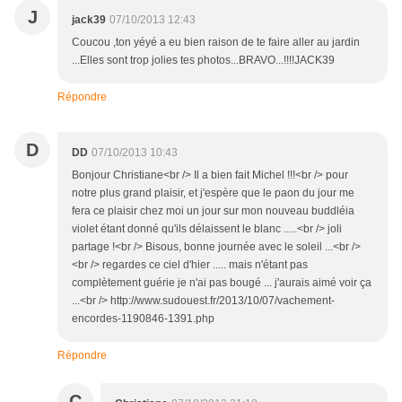
J
jack39
07/10/2013 12:43
Coucou ,ton yéyé a eu bien raison de te faire aller au jardin
...Elles sont trop jolies tes photos...BRAVO...!!!!JACK39
Répondre
D
DD
07/10/2013 10:43
Bonjour Christiane<br /> Il a bien fait Michel !!!<br /> pour
notre plus grand plaisir, et j'espère que le paon du jour me
fera ce plaisir chez moi un jour sur mon nouveau buddléia
violet étant donné qu'ils délaissent le blanc .....<br /> joli
partage !<br /> Bisous, bonne journée avec le soleil ...<br />
<br /> regardes ce ciel d'hier ..... mais n'étant pas
complètement guérie je n'ai pas bougé ... j'aurais aimé voir ça
...<br /> http://www.sudouest.fr/2013/10/07/vachement-
encordes-1190846-1391.php
Répondre
C