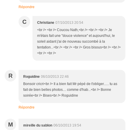
Répondre
C
Christiane
07/10/2013 20:54
<br /> <br /> Coucou Nath,<br /> <br /> <br /> Je
m'étais fait une "douce violence" et aujourd'hui, le
soleil aidant j'ai de nouveau succombé à la
tentation...<br /> <br /> <br /> Gros bisous<br /> <br />
<br /> <br />
R
Roguidine
06/10/2013 22:46
Bonsoir cricri<br /> Il a bien fait Mr pépé de t'obliger...... tu as
fait de bien belles photos.... comme d'hab...<br /> Bonne
soirée<br /> Bises<br /> Roguidine
Répondre
M
mireille du sablon
06/10/2013 19:54