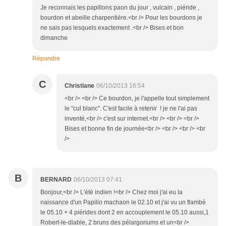
Je reconnais les papillons paon du jour , vulcain , piéride ,
bourdon et abeille charpentière.<br /> Pour les bourdons je
ne sais pas lesquels exactement .<br /> Bises et bon
dimanche
Répondre
C
Christiane
06/10/2013 16:54
<br /> <br /> Ce bourdon, je l'appelle tout simplement
le "cul blanc". C'est facile à retenir ! je ne l'ai pas
inventé,<br /> c'est sur internet.<br /> <br /> <br />
Bises et bonne fin de journée<br /> <br /> <br /> <br
/>
B
BERNARD
06/10/2013 07:41
Bonjour,<br /> L'été indien !<br /> Chez moi j'ai eu la
naissance d'un Papilio machaon le 02.10 et j'ai vu un flambé
le 05.10 + 4 piérides dont 2 en accouplement le 05.10 aussi,1
Robert-le-diable, 2 bruns des pélargoriums et un<br />