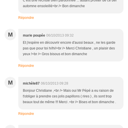
C'est une rechute bien pardonnée ... autant profiter de ce bel
automne ensoleillé<br /> Bon dimanche
Répondre
M
marie poupée
06/10/2013 09:32
Et j'espère en découvrir encore d'aussi beaux , ne les garde
pas que pour toi hi!hi!<br /> Merci Christiane , un plaisir des
yeux !<br /> Gros bisous et bon dimanche
Répondre
M
michèle87
06/10/2013 09:28
Bonjour Christiane ,<br /> Mais oui Mr Pépé a eu raison de
t'obliger à prendre ces jolis papillons ( rires ) , ils sont trop
beaux tout de même !!! Merci .<br /> Bises et bon dimanche .
Répondre