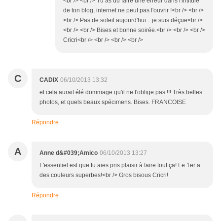
<br /> <br /> Tu as dû faire une erreur dans l'intitulé
de ton blog, internet ne peut pas l'ouvrir !<br /> <br />
<br /> Pas de soleil aujourd'hui... je suis déçue<br />
<br /> <br /> Bises et bonne soirée.<br /> <br /> <br />
Cricri<br /> <br /> <br /> <br />
C
CADIX
06/10/2013 13:32
et cela aurait été dommage qu'il ne t'oblige pas !!! Très belles
photos, et quels beaux spécimens. Bises. FRANCOISE
Répondre
A
Anne d&#039;Amico
06/10/2013 13:27
L'essentiel est que tu aies pris plaisir à faire tout ça! Le 1er a
des couleurs superbes!<br /> Gros bisous Cricri!
Répondre