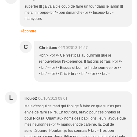
superbe !!! ça valait le coup de faire un tour dans le jardin !!!
merci mr pepe<br /> bon dimanche<br /> bisous<br />
mamyours
Répondre
C
Christiane
06/10/2013 16:57
<br /> <br /> Ce n'est pas aujourd'hui que je
renouvellerai l'expérience. Il fait gris et frais !<br />
<br /> <br /> Bisous et bonne fin de journée.<br />
<br /> <br /> Cricri<br /> <br /> <br /> <br />
L
lilou-52
06/10/2013 09:01
Mais c'est qui ce mari qui t'oblige à faire ce que tu n'as pas
envie de faire ! Rire. En tout cas, bravo pour ces photos et
pour Picasa. Quant aux noms des papillons...euh j'avoue que
mes neuronnes<br /> manquent de caféine, là, tout de
suite...Sourire. Pourtant je les connais !<br /> Très bon
dimanche à vous deux. (Hier nous avons eu de la pluie toute