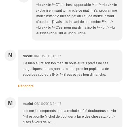
<br /> <br /> C'était très supportable !<br /> <br /> <br
/> J'ai ri en lisant ton article ce matin : j'ai programmé
mon *InstantS* hier soir et au lieu de mettre instant
d'octobre, j'avais mis instant de septembre !!!<br />
<br /> <br /> C'est pour mardi matin.<br /> <br /> <br
/> Bises<br /> <br /> <br /> <br />
N
Nicole
06/10/2013 16:17
Il a bien eu raison ton mari, tu nous aurais privés de ces
magnifiques photos,non mais... Le premier papillon a de
superbes couleurs !!<br /> Bises et très bon dimanche.
Répondre
M
marief
06/10/2013 14:47
comme je comprends que ta rechute a été douloureuse....<br
/> il est gonflé Michel de t(obliger à faire des choses.....<br />
bises à vous deux.....