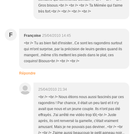
Gros bisous.<br /> <br /> <br /> Ta Mémée qui t'aime
très fort.<br /> <br /> <br /> <br />
F
Françoise
25/04/2010 14:45
<br /> Tu as bien fait d'insister...Ce sont les ragondins surtout
qui m'ont surprise, par la précision de leuirs gestes quand ils
mangent...même s'ils mettent les pieds dans le plat, ces
coquins! Bisous<br /> <br /> <br />
Répondre
25/04/2010 21:34
<br /> <br /> Nous étions nous aussi fascinés par ces
ragondins ! Par chance, il était un peu tard et il n'y
avait que nous et un jeune couple. Ils n'ont pas été
effrayés. J'ai arrêté me vidéo trop tôt,<br /> Juste
après, ils ont renversé la gamelle, c'était vraiment
amusant. Mais je ne pouvais pas deviner...<br /> <br
/> <br /> J'aime aussi beaucoup le petit agneau noir...