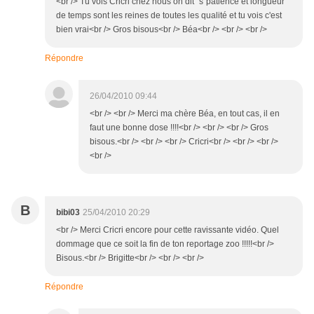
<br /> Tu vois Cricri chez nous on dit "s"patience et longueur
de temps sont les reines de toutes les qualité et tu vois c'est
bien vrai<br /> Gros bisous<br /> Béa<br /> <br /> <br />
Répondre
26/04/2010 09:44
<br /> <br /> Merci ma chère Béa, en tout cas, il en
faut une bonne dose !!!!<br /> <br /> <br /> Gros
bisous.<br /> <br /> <br /> Cricri<br /> <br /> <br />
<br />
B
bibi03
25/04/2010 20:29
<br /> Merci Cricri encore pour cette ravissante vidéo. Quel
dommage que ce soit la fin de ton reportage zoo !!!!!<br />
Bisous.<br /> Brigitte<br /> <br /> <br />
Répondre