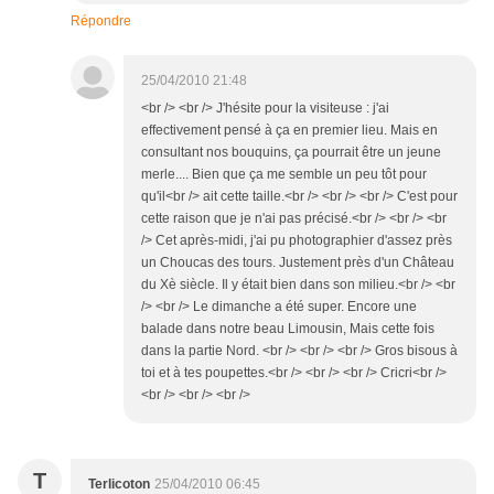
Répondre
25/04/2010 21:48
<br /> <br /> J'hésite pour la visiteuse : j'ai
effectivement pensé à ça en premier lieu. Mais en
consultant nos bouquins, ça pourrait être un jeune
merle.... Bien que ça me semble un peu tôt pour
qu'il<br /> ait cette taille.<br /> <br /> <br /> C'est pour
cette raison que je n'ai pas précisé.<br /> <br /> <br
/> Cet après-midi, j'ai pu photographier d'assez près
un Choucas des tours. Justement près d'un Château
du Xè siècle. Il y était bien dans son milieu.<br /> <br
/> <br /> Le dimanche a été super. Encore une
balade dans notre beau Limousin, Mais cette fois
dans la partie Nord. <br /> <br /> <br /> Gros bisous à
toi et à tes poupettes.<br /> <br /> <br /> Cricri<br />
<br /> <br /> <br />
T
Terlicoton
25/04/2010 06:45