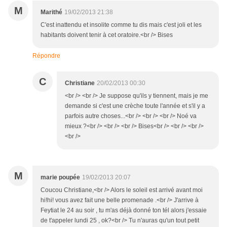
M
Marithé
19/02/2013 21:38
C'est inattendu et insolite comme tu dis mais c'est joli et les
habitants doivent tenir à cet oratoire.<br /> Bises
Répondre
C
Christiane
20/02/2013 00:30
<br /> <br /> Je suppose qu'ils y tiennent, mais je me
demande si c'est une crèche toute l'année et s'il y a
parfois autre choses...<br /> <br /> <br /> Noé va
mieux ?<br /> <br /> <br /> Bises<br /> <br /> <br />
<br />
M
marie poupée
19/02/2013 20:07
Coucou Christiane,<br /> Alors le soleil est arrivé avant moi
hi!hi! vous avez fait une belle promenade .<br /> J'arrive à
Feytiat le 24 au soir , tu m'as déjà donné ton tél alors j'essaie
de t'appeler lundi 25 , ok?<br /> Tu n'auras qu'un tout petit