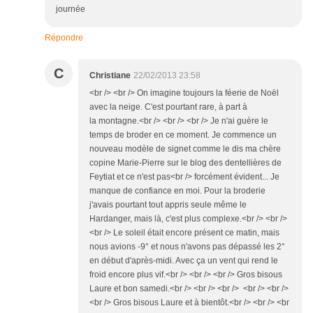
journée
Répondre
C
Christiane
22/02/2013 23:58
<br /> <br /> On imagine toujours la féerie de Noël
avec la neige. C'est pourtant rare, à part à
la montagne.<br /> <br /> <br /> Je n'ai guère le
temps de broder en ce moment. Je commence un
nouveau modèle de signet comme le dis ma chère
copine Marie-Pierre sur le blog des dentellières de
Feytiat et ce n'est pas<br /> forcément évident... Je
manque de confiance en moi. Pour la broderie
j'avais pourtant tout appris seule même le
Hardanger, mais là, c'est plus complexe.<br /> <br />
<br /> Le soleil était encore présent ce matin, mais
nous avions -9° et nous n'avons pas dépassé les 2°
en début d'après-midi. Avec ça un vent qui rend le
froid encore plus vif.<br /> <br /> <br /> Gros bisous
Laure et bon samedi.<br /> <br /> <br /> <br /> <br />
<br /> Gros bisous Laure et à bientôt.<br /> <br /> <br