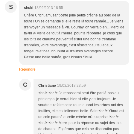
S
shuki
18/02/2013 18:55
Chère Cricri, amusant cette jolie petite crèche au bord de la
route ! On se demande si elle reste là toute l'année... Je viens
d'envoyer un message à Ph. Gourlay, on verra bien... Merci de
ta<br /> visite de tout à l'heure, pour te répondre, je crois que
les toits de chaume peuvent résister une bonne trentaine
d'années, voire davantage, c'est résistant au feu et aux
rongeurs et beaucoup<br /> d'autres avantages encore...
Passe une belle soirée, gros bisous Shuki
Répondre
C
Christiane
19/02/2013 23:59
<br /> <br /> Je repasserai peut-être par là-bas au
printemps, je verrai bien si elle y est toujours. Je
voudrais refaire cette route quand les arbres ont des
feuilles, elle est tellement belle. Saint<br /> Ybard est
un coin paumé et cette crèche m'a surprise !<br />
<br /> <br /> Merci pour ta réponse au sujet des toits
de chaume. Espérons que cela ne disparaîtra pas.