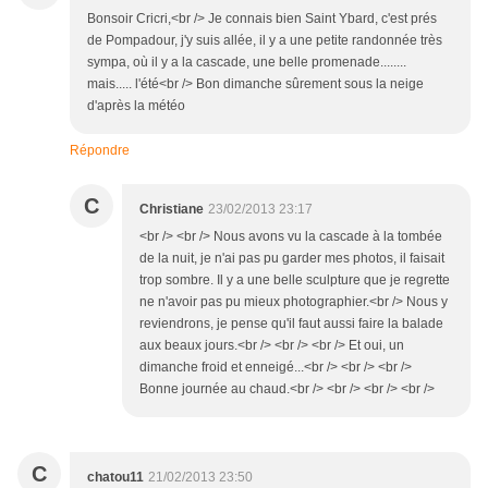
Bonsoir Cricri,<br /> Je connais bien Saint Ybard, c'est prés
de Pompadour, j'y suis allée, il y a une petite randonnée très
sympa, où il y a la cascade, une belle promenade........
mais..... l'été<br /> Bon dimanche sûrement sous la neige
d'après la météo
Répondre
C
Christiane
23/02/2013 23:17
<br /> <br /> Nous avons vu la cascade à la tombée
de la nuit, je n'ai pas pu garder mes photos, il faisait
trop sombre. Il y a une belle sculpture que je regrette
ne n'avoir pas pu mieux photographier.<br /> Nous y
reviendrons, je pense qu'il faut aussi faire la balade
aux beaux jours.<br /> <br /> <br /> Et oui, un
dimanche froid et enneigé...<br /> <br /> <br />
Bonne journée au chaud.<br /> <br /> <br /> <br />
C
chatou11
21/02/2013 23:50