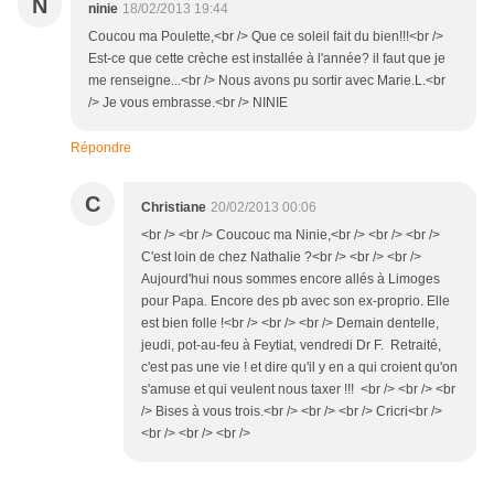
N
ninie
18/02/2013 19:44
Coucou ma Poulette,<br /> Que ce soleil fait du bien!!!<br />
Est-ce que cette crèche est installée à l'année? il faut que je
me renseigne...<br /> Nous avons pu sortir avec Marie.L.<br
/> Je vous embrasse.<br /> NINIE
Répondre
C
Christiane
20/02/2013 00:06
<br /> <br /> Coucouc ma Ninie,<br /> <br /> <br />
C'est loin de chez Nathalie ?<br /> <br /> <br />
Aujourd'hui nous sommes encore allés à Limoges
pour Papa. Encore des pb avec son ex-proprio. Elle
est bien folle !<br /> <br /> <br /> Demain dentelle,
jeudi, pot-au-feu à Feytiat, vendredi Dr F. Retraité,
c'est pas une vie ! et dire qu'il y en a qui croient qu'on
s'amuse et qui veulent nous taxer !!! <br /> <br /> <br
/> Bises à vous trois.<br /> <br /> <br /> Cricri<br />
<br /> <br /> <br />