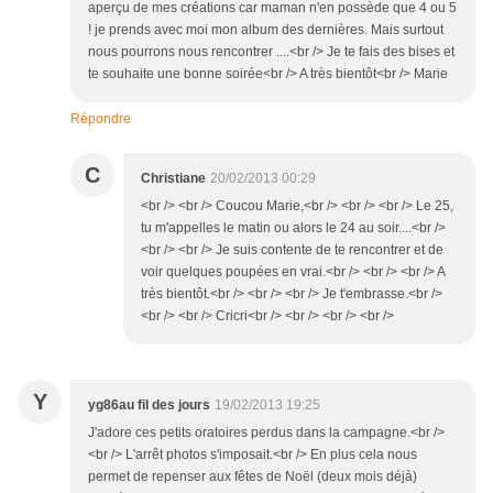
aperçu de mes créations car maman n'en possède que 4 ou 5
! je prends avec moi mon album des dernières. Mais surtout
nous pourrons nous rencontrer ....<br /> Je te fais des bises et
te souhaite une bonne soirée<br /> A très bientôt<br /> Marie
Répondre
C
Christiane
20/02/2013 00:29
<br /> <br /> Coucou Marie,<br /> <br /> <br /> Le 25,
tu m'appelles le matin ou alors le 24 au soir....<br />
<br /> <br /> Je suis contente de te rencontrer et de
voir quelques poupées en vrai.<br /> <br /> <br /> A
très bientôt.<br /> <br /> <br /> Je t'embrasse.<br />
<br /> <br /> Cricri<br /> <br /> <br /> <br />
Y
yg86au fil des jours
19/02/2013 19:25
J'adore ces petits oratoires perdus dans la campagne.<br />
<br /> L'arrêt photos s'imposait.<br /> En plus cela nous
permet de repenser aux fêtes de Noël (deux mois déjà)