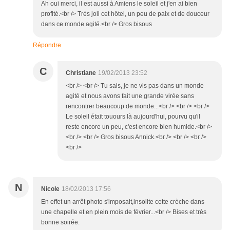
Ah oui merci, il est aussi à Amiens le soleil et j'en ai bien
profité.<br /> Très joli cet hôtel, un peu de paix et de douceur
dans ce monde agité.<br /> Gros bisous
Répondre
C
Christiane
19/02/2013 23:52
<br /> <br /> Tu sais, je ne vis pas dans un monde
agité et nous avons fait une grande virée sans
rencontrer beaucoup de monde...<br /> <br /> <br />
Le soleil était touours là aujourd'hui, pourvu qu'il
reste encore un peu, c'est encore bien humide.<br />
<br /> <br /> Gros bisous Annick.<br /> <br /> <br />
<br />
N
Nicole
18/02/2013 17:56
En effet un arrêt photo s'imposait,insolite cette crèche dans
une chapelle et en plein mois de février...<br /> Bises et très
bonne soirée.