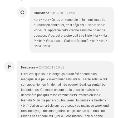
C
Christiane
23/02/2013 00:01
<br /> <br /> Je les en remercie infiniment, mais ils
auraient pu continuer, c'est déjà fini !!! <br /> <br />
<br /> J'ai apprécié cette crèche sans me poser de
question. Vide, cet oratoire doit être triste !<br /> <br
/> <br /> Gros bisous Claire et à bientôt.<br /> <br />
<br /> <br />
F
FéeLaure ♥
20/02/2013 10:32
C'est vrai que sous la neige ça aurait été encore plus
magique si je peux m'exprimer ainsi<br /> Hier le soleil a fait
son apparition en fin de matinée et quel régal, ça sentait bon
le printemps. Ce matin encore de la grisaille mais je ne
désespère pas qu'il fasse comme hier:) Profites en<br />
bien<br /> Tu me parlais du bouvreuil, tu penses le broder ?
<br /> J'ai vu ton article sur les oiseaux ce matin, ce week end
c'est nettoyage des mangeoires car je t'avoue que nous ne
l'avons pas encore fait :(<br /> Gros bisous Cricri & bonne