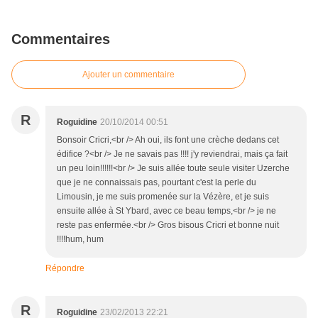
Commentaires
Ajouter un commentaire
R
Roguidine
20/10/2014 00:51
Bonsoir Cricri,<br /> Ah oui, ils font une crèche dedans cet
édifice ?<br /> Je ne savais pas !!!! j'y reviendrai, mais ça fait
un peu loin!!!!!!<br /> Je suis allée toute seule visiter Uzerche
que je ne connaissais pas, pourtant c'est la perle du
Limousin, je me suis promenée sur la Vézère, et je suis
ensuite allée à St Ybard, avec ce beau temps,<br /> je ne
reste pas enfermée.<br /> Gros bisous Cricri et bonne nuit
!!!!hum, hum
Répondre
R
Roguidine
23/02/2013 22:21