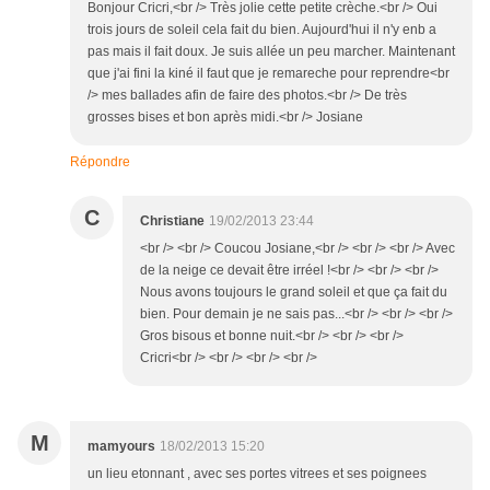
Bonjour Cricri,<br /> Très jolie cette petite crèche.<br /> Oui
trois jours de soleil cela fait du bien. Aujourd'hui il n'y enb a
pas mais il fait doux. Je suis allée un peu marcher. Maintenant
que j'ai fini la kiné il faut que je remareche pour reprendre<br
/> mes ballades afin de faire des photos.<br /> De très
grosses bises et bon après midi.<br /> Josiane
Répondre
C
Christiane
19/02/2013 23:44
<br /> <br /> Coucou Josiane,<br /> <br /> <br /> Avec
de la neige ce devait être irréel !<br /> <br /> <br />
Nous avons toujours le grand soleil et que ça fait du
bien. Pour demain je ne sais pas...<br /> <br /> <br />
Gros bisous et bonne nuit.<br /> <br /> <br />
Cricri<br /> <br /> <br /> <br />
M
mamyours
18/02/2013 15:20
un lieu etonnant , avec ses portes vitrees et ses poignees