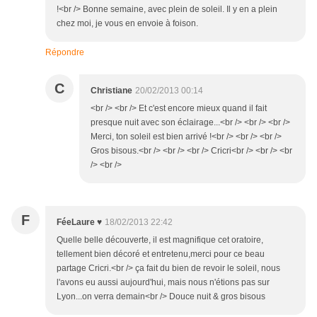
!<br /> Bonne semaine, avec plein de soleil. Il y en a plein
chez moi, je vous en envoie à foison.
Répondre
C
Christiane
20/02/2013 00:14
<br /> <br /> Et c'est encore mieux quand il fait
presque nuit avec son éclairage...<br /> <br /> <br />
Merci, ton soleil est bien arrivé !<br /> <br /> <br />
Gros bisous.<br /> <br /> <br /> Cricri<br /> <br /> <br
/> <br />
F
FéeLaure ♥
18/02/2013 22:42
Quelle belle découverte, il est magnifique cet oratoire,
tellement bien décoré et entretenu,merci pour ce beau
partage Cricri.<br /> ça fait du bien de revoir le soleil, nous
l'avons eu aussi aujourd'hui, mais nous n'étions pas sur
Lyon...on verra demain<br /> Douce nuit & gros bisous