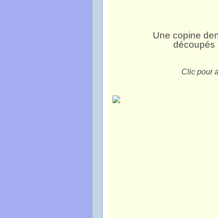
Une copine dent
découpés d
Clic pour a