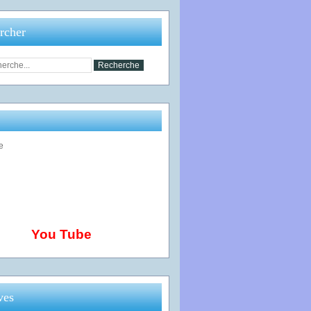
rcher
You Tube
ves