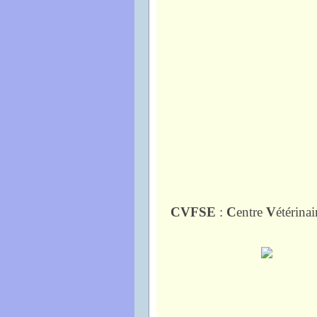
CVFSE
:
C
entre
V
étérinai