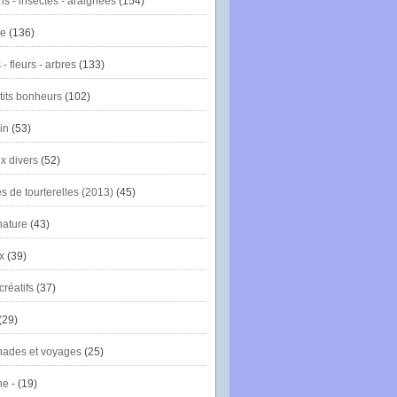
ns - insectes - araignées
(154)
ie
(136)
- fleurs - arbres
(133)
tits bonheurs
(102)
in
(53)
x divers
(52)
es de tourterelles (2013)
(45)
nature
(43)
x
(39)
créatifs
(37)
(29)
ades et voyages
(25)
e -
(19)