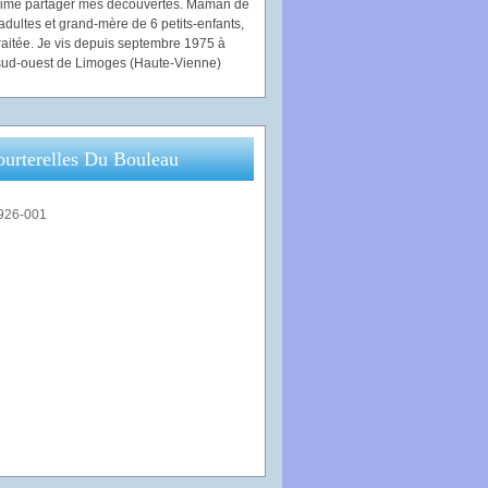
'aime partager mes découvertes. Maman de
adultes et grand-mère de 6 petits-enfants,
traitée. Je vis depuis septembre 1975 à
ud-ouest de Limoges (Haute-Vienne)
ourterelles Du Bouleau