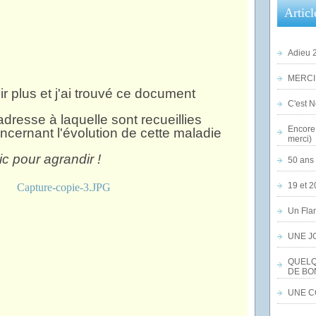
Articl
Adieu 2
MERCI,
ir plus et j'ai trouvé ce document
C'est No
adresse à laquelle sont recueillies
Encore 
ncernant l'évolution de cette maladie
merci)
ic pour agrandir !
50 ans 
19 et 2
Un Flam
UNE J
QUELQ
DE BO
UNE CO