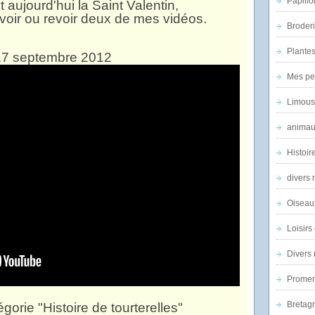
Papillo
t aujourd'hui la Saint Valentin,
voir ou revoir deux de mes vidéos.
Broder
Plantes 
17 septembre 2012
Mes pe
Limous
animau
Histoir
divers 
Oiseau
Loisirs 
Divers
Promen
Bretagn
égorie "Histoire de tourterelles"