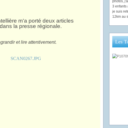
photos, j
3 enfants 
je suis re
12km au s
ellière m'a porté deux articles
ans la presse régionale.
Les T
grandir et lire attentivement.