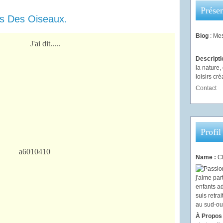
Présen
is Des Oiseaux.
Blog
: Mes
Descript
la nature
loisirs créa
Contact
Profil
Name :
Ch
À Propos