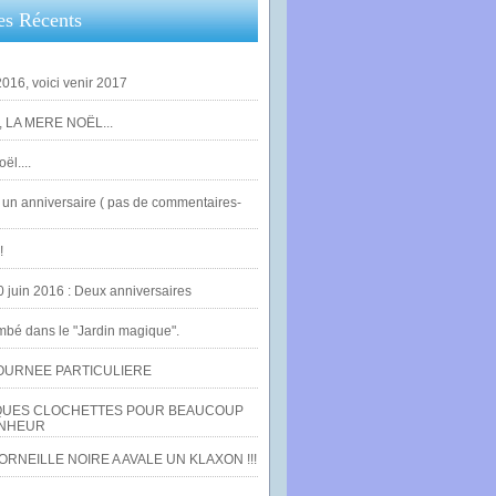
es Récents
016, voici venir 2017
 LA MERE NOËL...
ël....
un anniversaire ( pas de commentaires-
!
0 juin 2016 : Deux anniversaires
bé dans le "Jardin magique".
OURNEE PARTICULIERE
UES CLOCHETTES POUR BEAUCOUP
NHEUR
RNEILLE NOIRE A AVALE UN KLAXON !!!