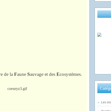
re de la
F
aune
S
auvage et des
E
cosystèmes.
Catég
Les ois