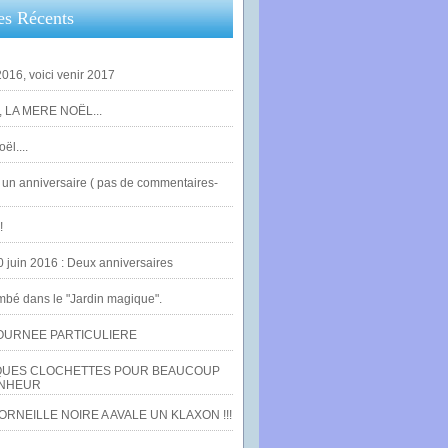
es Récents
016, voici venir 2017
 LA MERE NOËL...
ël....
un anniversaire ( pas de commentaires-
!
0 juin 2016 : Deux anniversaires
bé dans le "Jardin magique".
OURNEE PARTICULIERE
UES CLOCHETTES POUR BEAUCOUP
NHEUR
RNEILLE NOIRE A AVALE UN KLAXON !!!