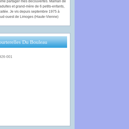
'aime partager mes découvertes. Maman de
adultes et grand-mère de 6 petits-enfants,
traitée. Je vis depuis septembre 1975 à
ud-ouest de Limoges (Haute-Vienne)
ourterelles Du Bouleau