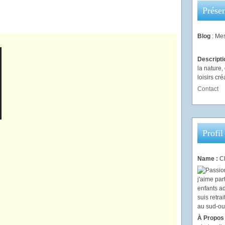
Présen
Blog
: Mes
Descript
la nature
loisirs créa
Contact
Profil
Name :
Ch
À Propos