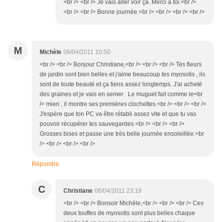
<br /> <br /> Je vais aller voir ça. Merci à toi.<br />
<br /> <br /> Bonne journée.<br /> <br /> <br /> <br />
M
Michèle
06/04/2011 10:50
<br /> <br /> Bonjour Christiane,<br /> <br /> <br /> Tes fleurs
de jardin sont bien belles et j'aime beaucoup tes myosotis , ils
sont de toute beauté et ça tiens assez longtemps. J'ai acheté
des graines et je vais en semer . Le muguet fait comme le<br
/> mien , il montre ses premières clochettes.<br /> <br /> <br />
J'espère que ton PC va être rétabli assez vite et que tu vas
pouvoir récupérer tes sauvegardes.<br /> <br /> <br />
Grosses bises et passe une très belle journée ensoleillée.<br
/> <br /> <br /> <br />
Répondre
C
Christiane
06/04/2011 23:19
<br /> <br /> Bonsoir Michèle,<br /> <br /> <br /> Ces
deux touffes de myosotis sont plus belles chaque