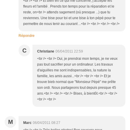
<br /> <br /> Et bien en ce qui me concerne, j'accepte les
fleurs et l'amitié . Prends ton temps pour la réparation et le
reste, on<br /> attends sagement (où presque ...) que tu
reviennes. Une bise pour toi et une bise à ton pépé pour te
permettre de nous tenir au courant ...<br /> <br /> <br /> <br />
Répondre
C
Christiane
06/04/2011 22:59
<br /> <br /> Oui, je prendrai mon temps, je ne veux
pas tout sacrifier pour un ordinateur. Les travaux
d'aiguilles me sont indispensables, la nature la
famille, les amis aussi...<br /> <br /> <br /> Et je
trouve bieb normal que "Monsieur Pépé" me prête
son ordi. Nous partageons tout depuis presque 45
ans.<br /> <br /> <br /> Bises, à bientôt.<br /> <br />
<br /> <br />
M
Marc
06/04/2011 08:27