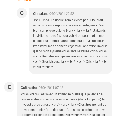
C
Christiane
06/04/2011 22:52
<br /> <br /> Le risque zéro n'existe pas Il faudrait
avoir plusieurs supports de sauvegarde, mais c'est
bien compliqué et long !<br /> <br /> <br /> J'attends
la visite de notre fils pour voir si on peur mettre mon
disque dur interne dans l'odinateur de Michel pour
ltransférer mes données et je ferai l'opération inverse
quand mon système<br /> sera restauré.<br /> <br />
<br /> Bien des manips en vue ensuite....<br /> <br />
<br /> Gros bisous.<br /> <br /> <br /> Cricri<br /> <br
/> <br /> <br />
C
Cafénadine
06/04/2011 07:42
<br /> <br /> C'est avec un immense plaisir que je viens de
retrouver des souvenirs de mon enfance (dans ton jardin) le
myosotis bleu et rose !<br /> <br /> <br /> C'est très génant de
devoir emprunter l'ordi de quelqu'un, alors j'espère que tu vas
retrouver le tien en pleine forme<br /> <br /> <br /> Bisous et