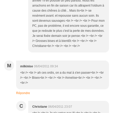
année ! Il en pousse un peu partout. Nous les
arrachons en fin de saison car ils attrapent l'oïdium à
cause des chênes à côté... Mais ils<br /> se
resèment avant. et repousse sans aucun soin. Ils
sont devenus sauvages.<br /> <br /> <br /> Pour mon
PC, pas de problème, il est encore sous garantie, ce
que je redoute le plus c'est la perte de mes données.
Je serai fixée demain soir je pense.<br /> <br /> <br
/> Grosses bises et à bientôt.<br /> <br /> <br />
Christiane<br /> <br /> <br /> <br />
M
milkinise
06/04/2011 09:34
<br /> <br /> ah ces ordis, on a du mal à s'en passer<br /> <br
/> <br /> Bises<br /> <br /> <br /> Annelise<br /> <br /> <br />
<br />
Répondre
C
Christiane
06/04/2011 23:07