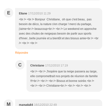
E
Eliane
17/12/2010 11:29
<br /> <br /> Bonjour Christiane, oh que c'est beau, pas
besoin de déco, la nature s'en charge ! merci du partage,
j'aime<br /> beaucoup<br /> <br /> Le weekend en approche
avec des chutes de neigepas besoin de partir aux sports
d'hiver...belle journée et a bientôt et des bisous amie<br /> <br
/> <br /> <br />
Répondre
C
Christiane
17/12/2010 17:19
<br /> <br /> J'espère que la neige passera au large,
elle compromettrait nos projets de réunion de famille
!!!<br /> <br /> <br /> Bisous et bonne soirée.<br />
<br /> <br /> Christiane<br /> <br /> <br /> <br />
M
manudu84
16/12/2010 22:49