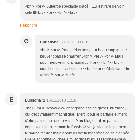
<br /> <br /> Superbe spectacle glaçé .......c'est rare de voir
cela !!!<br /> <br /> <br /> <br />
Répondre
C
Christiane
17/12/2010 00:19
<br /> <br /> Rare, hélas non pour beaucoup qui ne
peuvent pas se chauffer...<br /> <br /> <br /> Mais
pour nous vraiment magique !<br /> <br /> <br />
merci de cette visite.<br /> <br /> <br /> Christiane<br
/> <br /> <br /> <br />
E
Euphoria71
16/12/2010 11:18
<br /> <br /> Woawwww c'est grandiose ce givre Christiane,
oui c'est vraiment magnifique ! Merci pour le partage et merci
d'être passé me rendre visite. Mon blog étant en pause
depuis ce matin, comme tu l'as<br /> vu, je viens simplement
te souhaiter dès maintenant d'excellentes fêtes de fin d'année
! Belle et bonne journée à toi et gros bisousss Michèle<br />