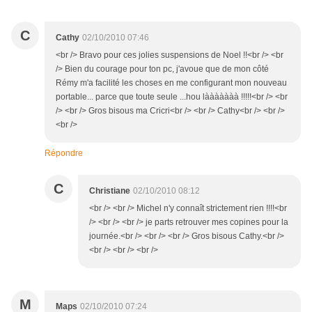
C
Cathy
02/10/2010 07:46
<br /> Bravo pour ces jolies suspensions de Noel !!<br /> <br
/> Bien du courage pour ton pc, j'avoue que de mon côté
Rémy m'a facilité les choses en me configurant mon nouveau
portable... parce que toute seule ...hou lààààààà !!!!!<br /> <br
/> <br /> Gros bisous ma Cricri<br /> <br /> Cathy<br /> <br />
<br />
Répondre
C
Christiane
02/10/2010 08:12
<br /> <br /> Michel n'y connaît strictement rien !!!!<br
/> <br /> <br /> je parts retrouver mes copines pour la
journée.<br /> <br /> <br /> Gros bisous Cathy.<br />
<br /> <br /> <br />
M
Maps
02/10/2010 07:24