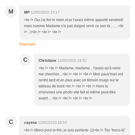
M
MP
12/05/2010 19:17
<br /> Oui j'ai fini le mien et je l'avais même apporté vendredi
mais comme Madame n'a pas daigné venir ce soir là.........<br
/> :-)<br /> <br /> <br />
Répondre
C
Christiane
12/05/2010 19:35
<br /> <br /> Madame, madame... t'avais qu'à venir
me chercher....<br /> <br /> <br /> Mon pauv'mari est
rentré tard et en plus avec un témoin rouge sur le
tableau de bord.<br /> <br /> <br /> Alors tu
m'envoies une photo vite fait et même peut-être
avant.... <br /> <br /> <br /> <br />
C
cayena
12/05/2010 18:53
<br /> Merci pour le thé, je suis partante :)))<br /> Tes "trucs-là"