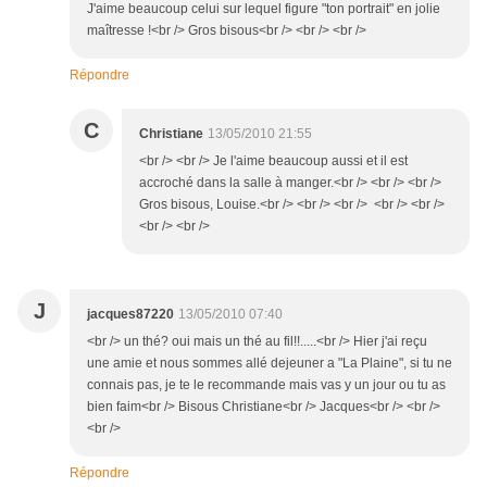
J'aime beaucoup celui sur lequel figure "ton portrait" en jolie
maîtresse !<br /> Gros bisous<br /> <br /> <br />
Répondre
C
Christiane
13/05/2010 21:55
<br /> <br /> Je l'aime beaucoup aussi et il est
accroché dans la salle à manger.<br /> <br /> <br />
Gros bisous, Louise.<br /> <br /> <br /> <br /> <br />
<br /> <br />
J
jacques87220
13/05/2010 07:40
<br /> un thé? oui mais un thé au fil!!.....<br /> Hier j'ai reçu
une amie et nous sommes allé dejeuner a "La Plaine", si tu ne
connais pas, je te le recommande mais vas y un jour ou tu as
bien faim<br /> Bisous Christiane<br /> Jacques<br /> <br />
<br />
Répondre