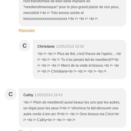
t'ont transformée de bien belle manière en
"needlerollmaniaque" pour le plus grand plaisir de nos yeux,
merciiiiiiiii !<br /> Très bonne soirée et
bisouxxxxxxxxxxxxxxxxxxxx !<br /> <br /> <br />
Répondre
C
Christiane
12/05/2010 19:38
<br /> <br /> Plus de thé, c'est l'heure de l'apéro....<br
/> <br /> <br /> Tu n'as jamais fait de needleroll?<br
/> <br /> <br /> Merci de ta visite et bisous.<br /> <br
/> <br /> Christiane<br /> <br /> <br /> <br />
C
Cathy
12/05/2010 18:43
<br /> Plein de needleroll aussi beaux les uns que les autres,
un régal pour les yeux !!<br /> Véronica t'a fait découvrir une
autre corde à ton arc !!!<br /> <br /> Gros bisous ma Cricri<br
/> <br /> Cathy<br /> <br /> <br />