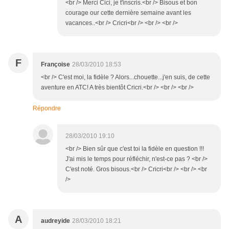
<br /> Merci Cici, je t'inscris.<br /> Bisous et bon
courage our cette dernière semaine avant les
vacances..<br /> Cricri<br /> <br /> <br />
F
Françoise
28/03/2010 18:53
<br /> C'est moi, la fidèle ? Alors...chouette...j'en suis, de cette
aventure en ATC! A très bientôt Cricri.<br /> <br /> <br />
Répondre
28/03/2010 19:10
<br /> Bien sûr que c'est toi la fidèle en question !!!
J'ai mis le temps pour réfléchir, n'est-ce pas ? <br />
C'est noté. Gros bisous.<br /> Cricri<br /> <br /> <br
/>
A
audreyide
28/03/2010 18:21