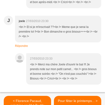
et bon après-midi.<br /> Cricri<br /> <br /> <br />
J
joele
27/03/2010 23:30
<br /> Et si je m'inscrivait ??<br /> Meme que je serai la
première lol !!<br /> Bon dimanche e gros bisous+++<br /> <br
/> <br />
Répondre
27/03/2010 23:33
<br /> Merci ma chère Joele d'ouvrir le bal !!! Je
prends note sur mon petit carnet... <br /> gros bisous
et bonne soirée.<br /> "On n'est pas couchés" !<br />
Bisous.<br /> Cricri<br /> <br /> <br />
< Florence Pacaud,
Pour fêter le printemps... >